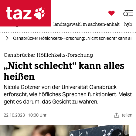

taz zahl ich
niedrigwasser
rente
landtagswahl in sachsen-anhalt
hybri

taz zahl ich
nz
Osnabrücker Höflichkeits-Forschung: „Nicht schlecht“ kann alle
taz zahl ich
themen
Osnabrücker Höflichkeits-Forschung
„Nicht schlecht“ kann alles
politik
heißen
öko
Nicole Gotzner von der Universität Osnabrück
erforscht, wie höfliches Sprechen funktioniert. Meist
gesellschaft
geht es darum, das Gesicht zu wahren.
kultur
22.10.2023
10:00 Uhr
teilen
sport