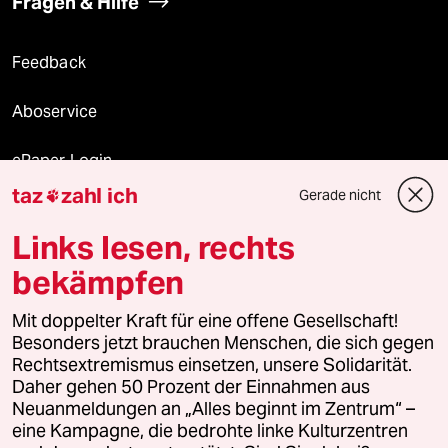
Fragen & Hilfe
Feedback
Aboservice
ePaper Login
taz
zahl ich
Gerade nicht

Downloads für Abonnierende
Links lesen, rechts
bekämpfen
© 2026 taz Verlags und Vertriebs GmbH
Mit doppelter Kraft für eine offene Gesellschaft!
Alle Rechte vorbehalten. Bei rechtlichen Fragen oder für Genehmigungen
wenden Sie sich bitte an
lizenzen@taz.de
Besonders jetzt brauchen Menschen, die sich gegen
Rechtsextremismus einsetzen, unsere Solidarität.
Daher gehen 50 Prozent der Einnahmen aus
Feedback
Redaktionsstatut
Kommune-Richtlinien
KI-
Neuanmeldungen an „Alles beginnt im Zentrum“ –
eine Kampagne, die bedrohte linke Kulturzentren
Leitlinie
Informant
Datenschutz
Impressum
AGB