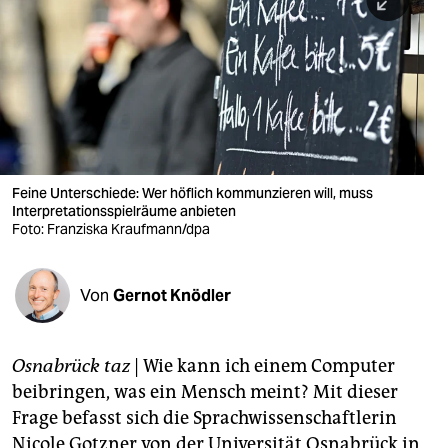
berlin
nord
wahrheit
verlag
verlag
Feine Unterschiede: Wer höflich kommunzieren will, muss
Interpretationsspielräume anbieten
veranstaltungen
Foto: Franziska Kraufmann/dpa
shop
fragen & hilfe
Von
Gernot Knödler
unterstützen
Osnabrück taz
| Wie kann ich einem Computer
abo
beibringen, was ein Mensch meint? Mit dieser
genossenschaft
Frage befasst sich die Sprachwissenschaftlerin
Nicole Gotzner von der Universität Osnabrück in