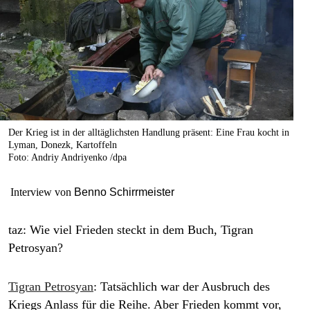
berlin
nord
wahrheit
verlag
verlag
Der Krieg ist in der alltäglichsten Handlung präsent: Eine Frau kocht in
Lyman, Donezk, Kartoffeln
veranstaltungen
Foto: Andriy Andriyenko /dpa
shop
Interview von
Benno Schirrmeister
fragen & hilfe
taz: Wie viel Frieden steckt in dem Buch, Tigran
unterstützen
Petrosyan?
abo
Tigran Petrosyan
:
Tatsächlich war der Ausbruch des
genossenschaft
Kriegs Anlass für die Reihe. Aber Frieden kommt vor,