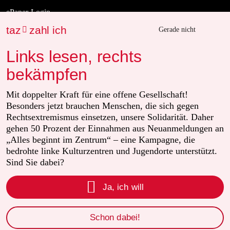
ePaper Login
taz
zahl ich

Gerade nicht
Downloads für Abonnierende
Links lesen, rechts
bekämpfen
© 2026 taz Verlags und Vertriebs GmbH
Mit doppelter Kraft für eine offene Gesellschaft!
Alle Rechte vorbehalten. Bei rechtlichen Fragen oder für Genehmigungen
wenden Sie sich bitte an
lizenzen@taz.de
Besonders jetzt brauchen Menschen, die sich gegen
Rechtsextremismus einsetzen, unsere Solidarität. Daher
gehen 50 Prozent der Einnahmen aus Neuanmeldungen an
Feedback
Redaktionsstatut
Kommune-Richtlinien
KI-Leitlinie
„Alles beginnt im Zentrum“ – eine Kampagne, die
bedrohte linke Kulturzentren und Jugendorte unterstützt.
Informant
Datenschutz
Impressum
AGB
Seitenwende
Sind Sie dabei?

Einwilligungen widerrufen (Ads)
Ja, ich will
Schon dabei!