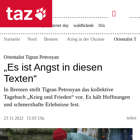

taz zahl ich
rente
ceuta
christopher street day
waldbrände
fifa

taz zahl ich
Startseite
Nord
Bremen
Krieg in der Ukraine
Orientalist Ti
taz zahl ich
themen
Orientalist Tigran Petrosyan
„Es ist Angst in diesen
politik
Texten“
öko
In Bremen stellt Tigran Petrosyan das kollektive
Tagebuch „Krieg und Frieden“ vor. Es hält Hoffnungen
gesellschaft
und schmerzhafte Erlebnisse fest.
kultur
teilen
23.11.2022
15:05 Uhr
sport