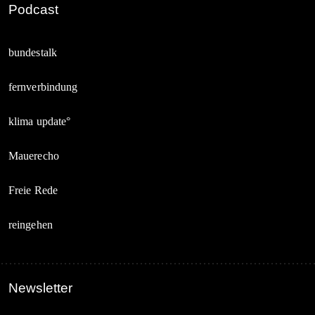
Podcast
bundestalk
fernverbindung
klima update°
Mauerecho
Freie Rede
reingehen
Newsletter