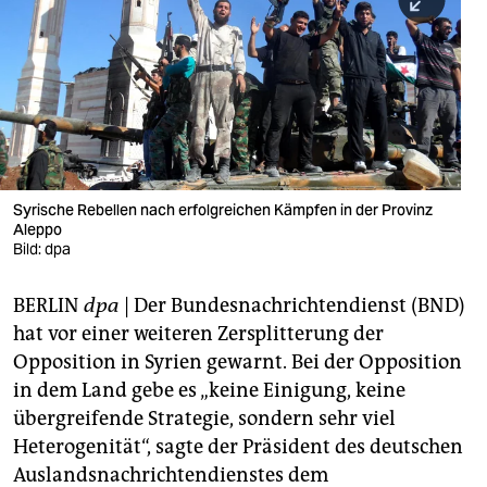
berlin
nord
wahrheit
verlag
verlag
Syrische Rebellen nach erfolgreichen Kämpfen in der Provinz
Aleppo
veranstaltungen
Bild: dpa
shop
BERLIN
dpa
| Der Bundesnachrichtendienst (BND)
fragen & hilfe
hat vor einer weiteren Zersplitterung der
unterstützen
Opposition in Syrien gewarnt. Bei der Opposition
in dem Land gebe es „keine Einigung, keine
abo
übergreifende Strategie, sondern sehr viel
Heterogenität“, sagte der Präsident des deutschen
genossenschaft
Auslandsnachrichtendienstes dem