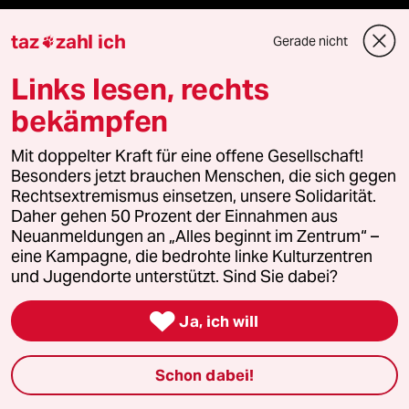
taz
zahl ich
Gerade nicht

Newsletter
Links lesen, rechts
bekämpfen
team zukunft
Mit doppelter Kraft für eine offene Gesellschaft!
taz frisch
Besonders jetzt brauchen Menschen, die sich gegen
Rechtsextremismus einsetzen, unsere Solidarität.
taz zahl ich
Daher gehen 50 Prozent der Einnahmen aus
Neuanmeldungen an „Alles beginnt im Zentrum“ –
taz lab Infobrief
eine Kampagne, die bedrohte linke Kulturzentren
und Jugendorte unterstützt. Sind Sie dabei?

Ja, ich will
Veranstaltungen
Schon dabei!
Demnächst