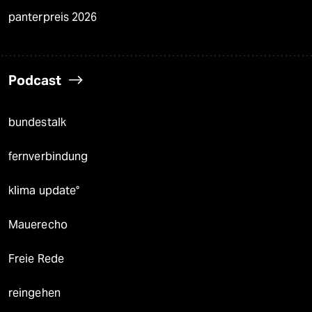
panterpreis 2026
Podcast
bundestalk
fernverbindung
klima update°
Mauerecho
Freie Rede
reingehen