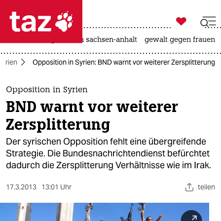

taz zahl ich
hitze
landtagswahl in sachsen-anhalt
gewalt gegen frauen

taz zahl ich
Syrien
Opposition in Syrien: BND warnt vor weiterer Zersplitterung
taz zahl ich
themen
Opposition in Syrien
BND warnt vor weiterer
politik
Zersplitterung
öko
Der syrischen Opposition fehlt eine übergreifende
Strategie. Die Bundesnachrichtendienst befürchtet
gesellschaft
dadurch die Zersplitterung Verhältnisse wie im Irak.
kultur
17.3.2013
13:01 Uhr
teilen
sport