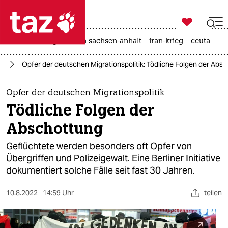

taz zahl ich
hitze
landtagswahl in sachsen-anhalt
iran-krieg
ceuta

taz zahl ich
us
Opfer der deutschen Migrationspolitik: Tödliche Folgen der Abs
taz zahl ich
themen
Opfer der deutschen Migrationspolitik
Tödliche Folgen der
politik
Abschottung
öko
Geflüchtete werden besonders oft Opfer von
Übergriffen und Polizeigewalt. Eine Berliner Initiative
gesellschaft
dokumentiert solche Fälle seit fast 30 Jahren.
kultur
10.8.2022
14:59 Uhr
teilen
sport