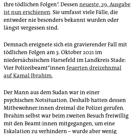
epaper login
ihre tödlichen Folgen“. Dessen
neueste, 29. Ausgabe
ist nun erschienen
. Sie umfasst viele Fälle, die
entweder nie besonders bekannt wurden oder
längst vergessen sind.
Demnach ereignete sich ein gravierender Fall mit
tödlichen Folgen am 3. Oktober 2021 im
niedersächsischen Harsefeld im Landkreis Stade:
Vier Po­li­zei­be­am­t*in­nen
feuerten dreizehnmal
auf Kamal Ibrahim.
Der Mann aus dem Sudan war in einer
psychischen Notsituation. Deshalb hatten dessen
Mit­be­woh­ne­r:in­nen dreimal die Polizei gerufen.
Ibrahim selbst war beim zweiten Besuch freiwillig
mit den Be­am­t:in­nen mitgegangen, um eine
Eskalation zu verhindern – wurde aber wenig