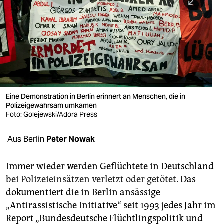
berlin
nord
wahrheit
verlag
verlag
Eine Demonstration in Berlin erinnert an Menschen, die in
Polizeigewahrsam umkamen
veranstaltungen
Foto: Golejewski/Adora Press
shop
Aus Berlin
Peter Nowak
fragen & hilfe
unterstützen
Immer wieder werden Geflüchtete in Deutschland
bei Polizeieinsätzen verletzt oder getötet
. Das
abo
dokumentiert die in Berlin ansässige
„Antirassistische Initiative“ seit 1993 jedes Jahr im
genossenschaft
Report „Bundesdeutsche Flüchtlingspolitik und