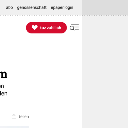
abo
genossenschaft
epaper login

taz zahl ich
taz zahl ich
im
en
den
teilen