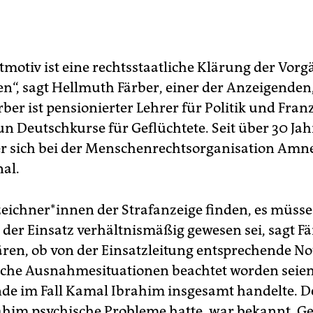
motiv ist eine rechtsstaatliche Klärung der Vorg
en“, sagt Hellmuth Färber, einer der Anzeigenden
rber ist pensionierter Lehrer für Politik und Fran
un Deutschkurse für Geflüchtete. Seit über 30 Ja
er sich bei der Menschenrechtsorganisation Amn
nal.
­zeich­ne­r*in­nen der Strafanzeige finden, es müsse
der Einsatz verhältnismäßig gewesen sei, sagt Fär
ären, ob von der Einsatzleitung entsprechende No
sche Ausnahmesituationen beachtet worden seie
de im Fall Kamal Ibrahim insgesamt handelte. D
him psychische Probleme hatte, war bekannt. G