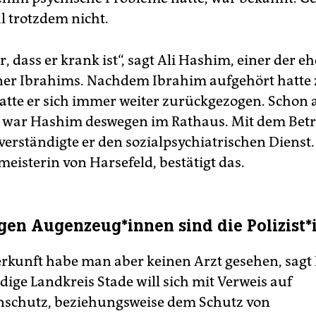
 trotzdem nicht.
r, dass er krank ist“, sagt Ali Hashim, einer der 
er Ibrahims. Nachdem Ibrahim aufgehört hatte 
hatte er sich immer weiter zurückgezogen. Schon 
war Hashim deswegen im Rathaus. Mit dem Betr
erständigte er den sozialpsychiatrischen Dienst.
eisterin von Harsefeld, bestätigt das.
en Au­gen­zeu­g*­in­nen sind die Po­li­zis­t
erkunft habe man aber keinen Arzt gesehen, sagt
dige Landkreis Stade will sich mit Verweis auf
nschutz, beziehungsweise dem Schutz von