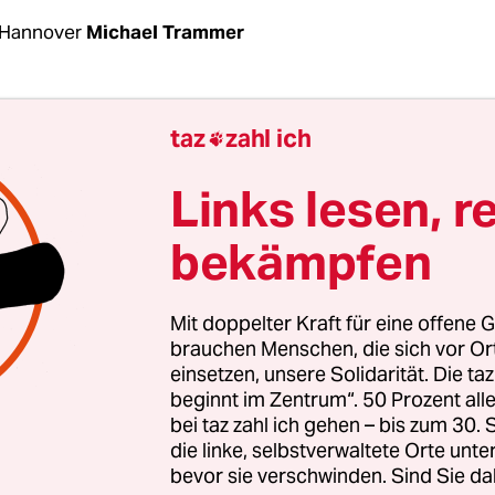
 Hannover
Michael Trammer
 Monate sind mittlerweile vergangen, seit Kamal
taz
zahl ich

hteter aus dem Sudan, in Harsefeld im Landkreis
zeieinsatz erschossen
wurde. Ibrahim hatte wied
Links lesen, r
ewohner und mutmaßlich auch die Po­li­zis­t*in­ne
bekämpfen
er bedroht. Bis heute liegen keine Ermittlungse
s 40-Jährigen vor. Ob es sich um Notwehr seitens
handelt haben könnte, ist damit noch nicht geklär
Mit doppelter Kraft für eine offene G
en dauern laut Staatsanwaltschaft Stade an. Detai
brauchen Menschen, die sich vor O
einsetzen, unsere Solidarität. Die ta
sprecher am Telefon nicht nennen.
beginnt im Zentrum“. 50 Prozent a
bei taz zahl ich gehen – bis zum 30
r*in­nen des Landkreises Stade haben nun das Warte
die linke, selbstverwaltete Orte unte
tzlich zu den polizeilichen Ermittlungen einen S
bevor sie verschwinden. Sind Sie da