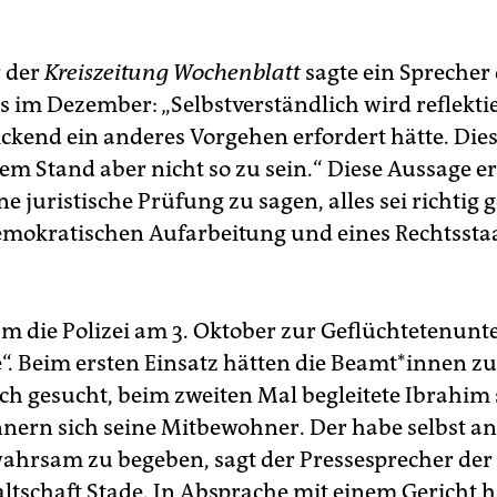
 der
Kreiszeitung Wochenblatt
sagte ein Sprecher
s im Dezember: „Selbstverständlich wird reflektie
ickend ein anderes Vorgehen erfordert hätte. Dies
gem Stand aber nicht so zu sein.“ Diese Aussage e
e juristische Prüfung zu sagen, alles sei richtig 
demokratischen Aufarbeitung und eines Rechtssta
m die Polizei am 3. Oktober zur Geflüchtetenunt
. Beim ersten Einsatz hätten die Be­am­t*in­nen z
ch gesucht, beim zweiten Mal begleitete Ibrahim 
innern sich seine Mitbewohner. Der habe selbst a
wahrsam zu begeben, sagt der Pressesprecher der
ltschaft Stade. In Absprache mit einem Gericht