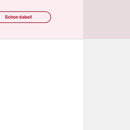
folge und
ise
Schon dabei!
 oder