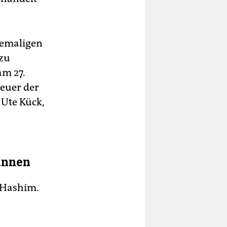
ehemaligen
zu
am 27.
euer der
 Ute Kück,
*in­nen
 Hashim.