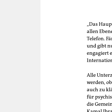
„Das Haupt
allen Eben
Telefon. Fä
und gibt n
engagiert 
Internatio
Alle Un­ter
werden, ob 
auch zu kl
für psychi
die Gemein
Kamal Ibra