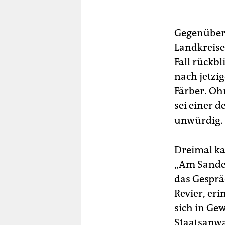
Gegenüber
Landkreise
Fall rückbl
nach jetzi
Färber. Ohn
sei einer 
unwürdig.
Dreimal ka
„Am Sande“
das Gesprä
Revier, er
sich in Ge
Staatsanwa