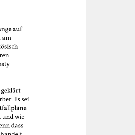
änge auf
, am
zösisch
hren
esty
 geklärt
ber. Es sei
tfallpläne
n und wie
enn dass
ehandelt