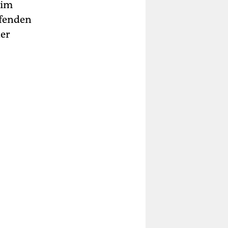
eim
ufenden
der