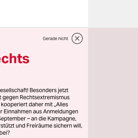
 Ibrahim,
Gerade nicht
 Stade
bei
erholt
echts
n mit
rgebnisse
 der Be­am­
t. Die
esellschaft! Besonders jetzt
ls wollte
rt gegen Rechtsextremismus
z kooperiert daher mit „Alles
ller Einnahmen aus Anmeldungen
. September – an die Kampagne,
n satt. Sie
rstützt und Freiräume sichern will,
trafantrag
bei?