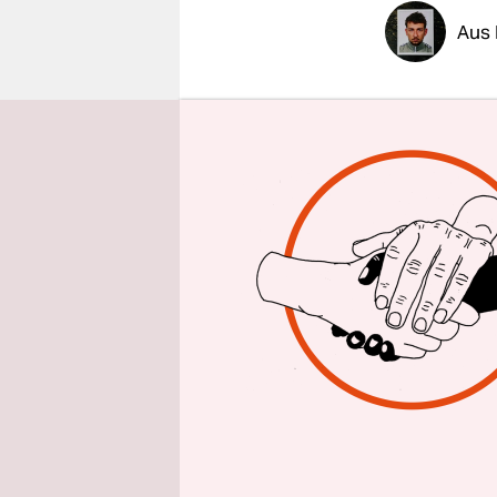
epaper login
Aus
Knapp vier
ein Geflüc
einem Poli
seine Mitb
einem Mess
zum Tod de
t*in­nen ge
Ermittlung
ein Presse
Elf Bür­ge­
haben zusä