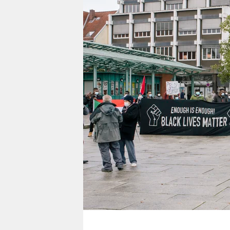
berlin
nord
wahrheit
verlag
verlag
veranstaltungen
shop
fragen & hilfe
unterstützen
abo
genossenschaft