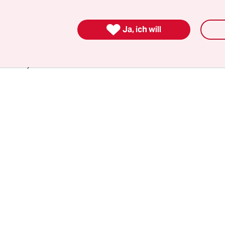
achts auf Totschlag, Körperverletzung mit Todes
ne Hilfeleistung eingereicht. Man habe die Hinwe

Ja, ich will
d beziehe diese in die Ermittlungen ein, so die
ltschaft. Ob das Verfahren zur Anklage gebracht
 werde, sei noch offen.