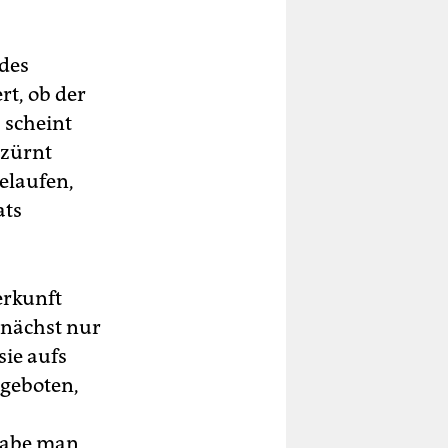
 des
rt, ob der
 scheint
rzürnt
gelaufen,
ats
erkunft
unächst nur
sie aufs
ngeboten,
 habe man