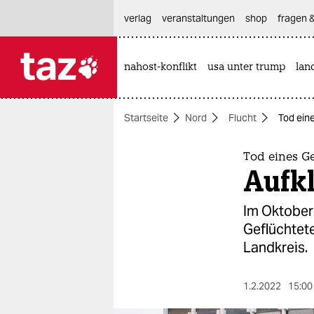
hautnavigation anspringen
hauptinhalt anspringen
footer anspringen
verlag
veranstaltungen
shop
fragen &
nahost-konflikt
usa unter trump
lan

taz zahl ich
taz zahl ich
Startseite
Nord
Flucht
Tod ein
themen
politik
Tod eines Ge
Aufk
öko
Im Oktober 
gesellschaft
Geflüchtete
Landkreis.
kultur
sport
1.2.2022
15:00