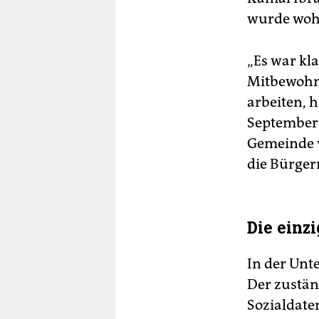
wurde wohl
„Es war kla
Mitbewohn
arbeiten, 
September 
Gemeinde v
die Bürgerm
Die einzig
In der Unt
Der zustän
Sozialdate