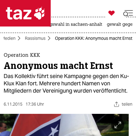

taz zahl ich
hitze
surfen
landtagswahl in sachsen-anhalt
gewalt gegen

taz zahl ich
Medien
Rassismus
Operation KKK: Anonymous macht Ernst
taz zahl ich
themen
Operation KKK
Anonymous macht Ernst
politik
Das Kollektiv führt seine Kampagne gegen den Ku-
öko
Klux Klan fort. Mehrere hundert Namen von
Mitgliedern der Vereinigung wurden veröffentlicht.
gesellschaft
6.11.2015
17:36 Uhr
teilen
kultur
sport