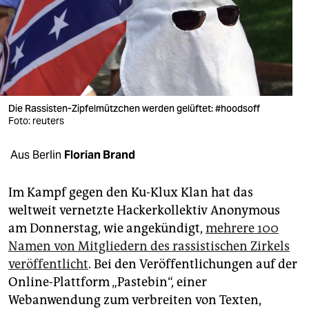
berlin
nord
wahrheit
verlag
Die Rassisten-Zipfelmützchen werden gelüftet: #hoodsoff
verlag
Foto: reuters
veranstaltungen
Aus Berlin
Florian Brand
shop
Im Kampf gegen den Ku-Klux Klan hat das
fragen & hilfe
weltweit vernetzte Hackerkollektiv Anonymous
am Donnerstag, wie angekündigt,
mehrere 100
unterstützen
Namen von Mitgliedern des rassistischen Zirkels
abo
veröffentlicht
. Bei den Veröffentlichungen auf der
Online-Plattform „Pastebin“, einer
genossenschaft
Webanwendung zum verbreiten von Texten,