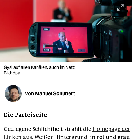
berlin
nord
wahrheit
verlag
verlag
veranstaltungen
Gysi auf allen Kanälen, auch im Netz
Bild: dpa
shop
fragen & hilfe
Von
Manuel Schubert
unterstützen
Die Parteiseite
abo
genossenschaft
Gediegene Schlichtheit strahlt die
Homepage der
Linken
aus. Weißer Hintergrund, in rot und grau