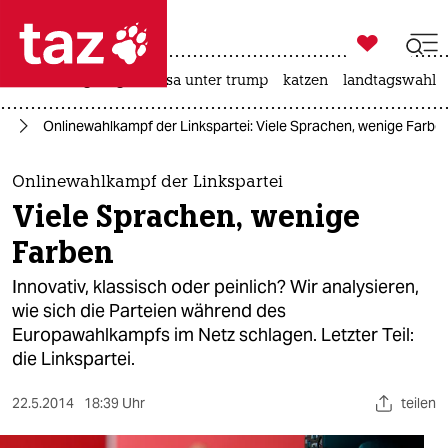

taz zahl ich
hitze
bergsteigen
usa unter trump
katzen
landtagswahl i

taz zahl ich
ik
Onlinewahlkampf der Linkspartei: Viele Sprachen, wenige Farbe
taz zahl ich
themen
Onlinewahlkampf der Linkspartei
Viele Sprachen, wenige
politik
Farben
öko
Innovativ, klassisch oder peinlich? Wir analysieren,
wie sich die Parteien während des
gesellschaft
Europawahlkampfs im Netz schlagen. Letzter Teil:
die Linkspartei.
kultur
sport
22.5.2014
18:39 Uhr
teilen