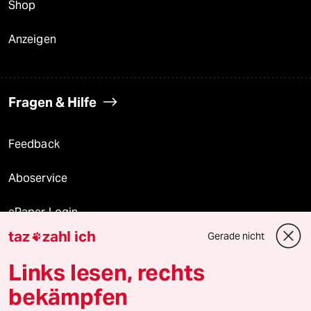
Shop
Anzeigen
Fragen & Hilfe
Feedback
Aboservice
ePaper Login
taz
zahl ich
Gerade nicht

Downloads für Abonnierende
Links lesen, rechts
bekämpfen
© 2026 taz Verlags und Vertriebs GmbH