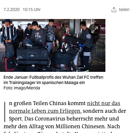
berlin
7.2.2020
10:15 Uhr
teilen
nord
wahrheit
verlag
verlag
veranstaltungen
shop
Ende Januar: Fußballprofis des Wuhan Zall FC treffen
im Trainingslager im spanischen Malaga ein
fragen & hilfe
Foto: imago/Merida
I
unterstützen
n großen Teilen Chinas kommt
nicht nur das
normale Leben zum Erliegen
, sondern auch der
abo
Sport. Das Coronavirus beherrscht mehr und
genossenschaft
mehr den Alltag von Millionen Chinesen. Nach