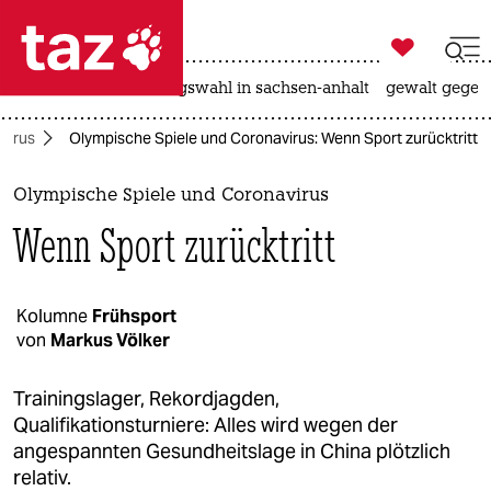

taz zahl ich
hitze
surfen
landtagswahl in sachsen-anhalt
gewalt gegen

taz zahl ich
virus
Olympische Spiele und Coronavirus: Wenn Sport zurücktritt
taz zahl ich
themen
Olympische Spiele und Coronavirus
Wenn Sport zurücktritt
politik
öko
Kolumne
Frühsport
von
Markus Völker
gesellschaft
kultur
Trainingslager, Rekordjagden,
Qualifikationsturniere: Alles wird wegen der
sport
angespannten Gesundheitslage in China plötzlich
relativ.