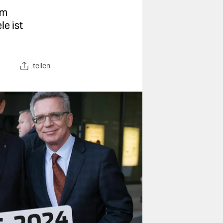
im
le ist
teilen