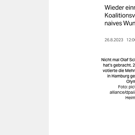
berlin
Wieder einm
nord
Koalitionsv
naives Wu
wahrheit
verlag
26.8.2023
12:0
verlag
Nicht mal Olaf Sc
veranstaltungen
hat's gebracht. 
votierte die Mehr
in Hamburg g
shop
Oly
Foto: pic
fragen & hilfe
alliance/dpa/
Heim
unterstützen
abo
genossenschaft