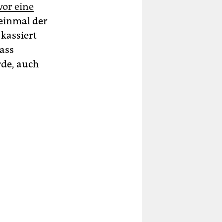
vor eine
 einmal der
kassiert
ass
rde, auch