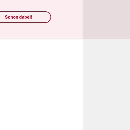
Das
tsächlich
Schon dabei!
 und
ptung.