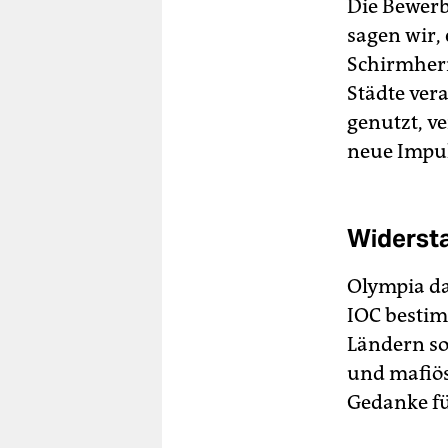
Die Bewerb
sagen wir,
Schirmherr
Städte ver
genutzt, v
neue Impuls
Widersta
Olympia da
IOC bestim
Ländern so 
und mafiös.
Gedanke fü