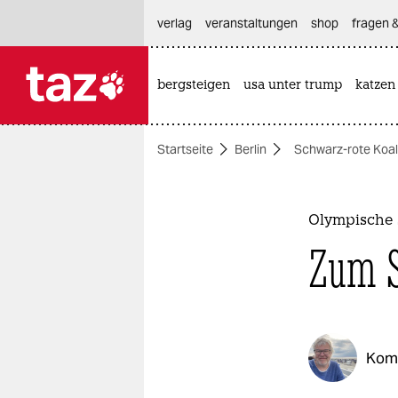
hautnavigation anspringen
hauptinhalt anspringen
footer anspringen
verlag
veranstaltungen
shop
fragen &
bergsteigen
usa unter trump
katzen

taz zahl ich
taz zahl ich
Startseite
Berlin
Schwarz-rote Koalit
themen
politik
Olympische S
öko
Zum S
gesellschaft
kultur
Kom
sport