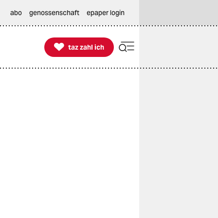
abo
genossenschaft
epaper login

taz zahl ich
taz zahl ich