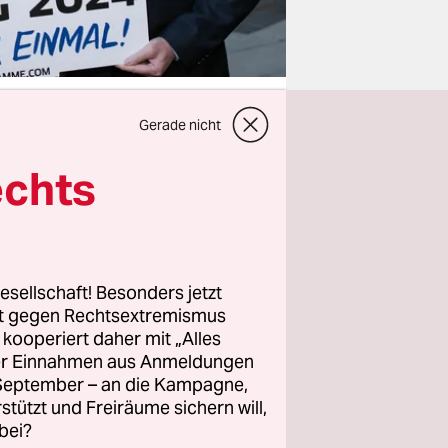
Gerade nicht
echts
aktionschef
erlin kurz
ng
indest aus
esellschaft! Besonders jetzt
rt gegen Rechtsextremismus
liche
z kooperiert daher mit „Alles
geteilt.
ller Einnahmen aus Anmeldungen
. September – an die Kampagne,
rstützt und Freiräume sichern will,
re Olympia
bei?
 eine