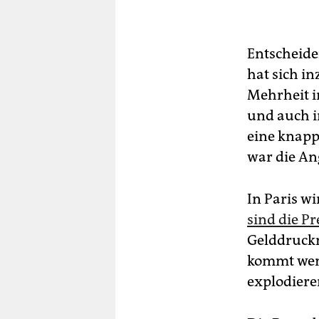
Entscheide
hat sich i
Mehrheit i
und auch i
eine knapp
war die An
In Paris w
sind die Pr
Gelddruckm
kommt weni
explodiere