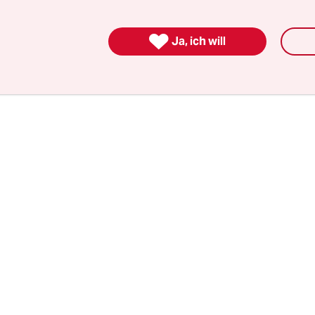
 hundert Jahre nach den Nazispielen von 1936. 
weltoffene Berlin in den Fokus zu rücken, wäre ta

Ja, ich will
rund dafür. Allerdings muss diese Weltoffenheit
ann auch spürbar sein und nicht nur eine Behau