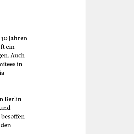
 30 Jahren
ft ein
gen. Auch
itees in
ia
n Berlin
 und
 besoffen
 den