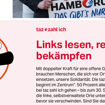
taz
zahl ich

Links lesen, r
isterung sieht anders aus. Erst sorgt sich SPD-Fr
d Saleh um die Folgekosten, dann stellt SPD-
bekämpfen
tschaftssenatorin Franziska Giffey die Frage, ob B
eplanten Expo 2035 eine weitere Großveranstaltu
nn. Bei den Sozialdemokraten, so viel geht zum
Mit doppelter Kraft für eine offene G
brauchen Menschen, die sich vor O
tmeldungen hervor, ist die Freude über eine
mög
einsetzen, unsere Solidarität. Die ta
 für die olympischen Sommerspiele 2036
nicht un
beginnt im Zentrum“. 50 Prozent a
bei taz zahl ich gehen – bis zum 30
die linke, selbstverwaltete Orte unte
und das hat nicht nur mit dem Datum zu tun. Wä
bevor sie verschwinden. Sind Sie da
ür die Stadt, gäbe es nicht nur gute Gründe gegen