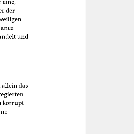
 eine,
er der
weiligen
hance
wandelt und
 allein das
regierten
u korrupt
ene