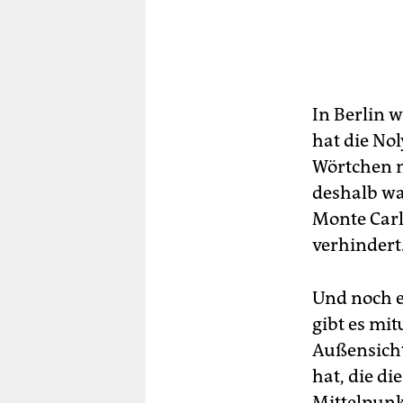
In Berlin w
hat die No
Wörtchen m
deshalb wa
Monte Carl
verhindert
Und noch e
gibt es mi
Außensicht
hat, die d
Mittelpunk