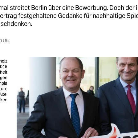
al streitet Berlin über eine Bewerbung. Doch der 
ertrag festgehaltene Gedanke für nachhaltige Spie
nschdenken.
0 Uhr
holz
2015
heit
egen
mpia
ture
Axel
ken