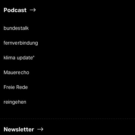
Podcast
bundestalk
fernverbindung
klima update°
Mauerecho
Freie Rede
reingehen
Newsletter