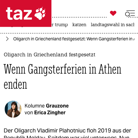

taz zahl ich
bergsteigen
usa unter trump
katzen
landtagswahl in sachs

taz zahl ich
en
Oligarch in Griechenland festgesetzt: Wenn Gangsterferien in 
taz zahl ich
themen
Oligarch in Griechenland festgesetzt
Wenn Gangsterferien in Athen
politik
enden
öko
gesellschaft
Kolumne
Grauzone
kultur
von
Erica Zingher
sport
Der Oli­garch Vladimir Plahotniuc floh 2019 aus der
Republik Moldau. Seitdem war viel unterwegs. Nun