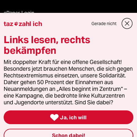
ePaper Login
taz
zahl ich
Gerade nicht

Downloads für Abonnierende
Links lesen, rechts
bekämpfen
© 2026 taz Verlags und Vertriebs GmbH
Mit doppelter Kraft für eine offene Gesellschaft!
Alle Rechte vorbehalten. Bei rechtlichen Fragen oder für Genehmigungen
wenden Sie sich bitte an
lizenzen@taz.de
Besonders jetzt brauchen Menschen, die sich gegen
Rechtsextremismus einsetzen, unsere Solidarität.
Daher gehen 50 Prozent der Einnahmen aus
Feedback
Redaktionsstatut
Kommune-Richtlinien
KI-
Neuanmeldungen an „Alles beginnt im Zentrum“ –
eine Kampagne, die bedrohte linke Kulturzentren
Leitlinie
Informant
Datenschutz
Impressum
AGB
und Jugendorte unterstützt. Sind Sie dabei?
Seitenwende
Einwilligungen widerrufen (Ads)

Ja, ich will
Schon dabei!