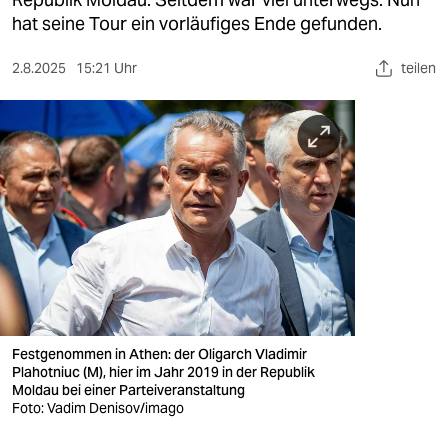
berlin
hat seine Tour ein vorläufiges Ende gefunden.
nord
2.8.2025
15:21 Uhr
teilen
wahrheit
verlag
verlag
veranstaltungen
shop
fragen & hilfe
unterstützen
Festgenommen in Athen: der Oligarch Vladimir
Plahotniuc (M), hier im Jahr 2019 in der Republik
abo
Moldau bei einer Parteiveranstaltung
Foto: Vadim Denisov/imago
genossenschaft