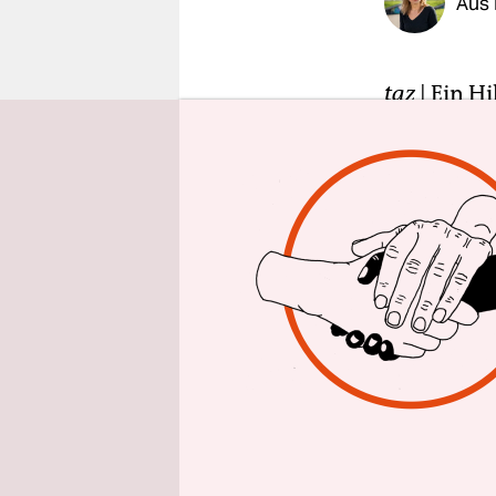
Aus
epaper login
taz
| Ein H
erreicht. 
Weißekreuz
europäisch
AktivistIn
kroatische
Durchreis
Mahlzeit z
„Die großen
Johanna Jun
Wochen da 