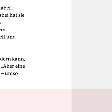
dabei,
bei hat sie
:
dem
elt und
ändern kann,
. „Aber eine
n – umso