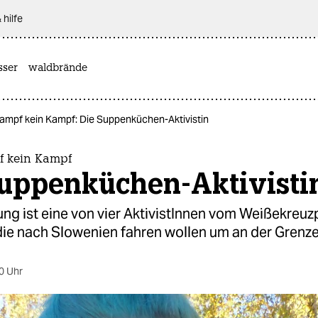
 hilfe
sser
waldbrände
mpf kein Kampf: Die Suppenküchen-Aktivistin
 kein Kampf
Suppenküchen-Aktivisti
g ist eine von vier AktivistInnen vom Weißekreuzp
die nach Slowenien fahren wollen um an der Grenze
0 Uhr