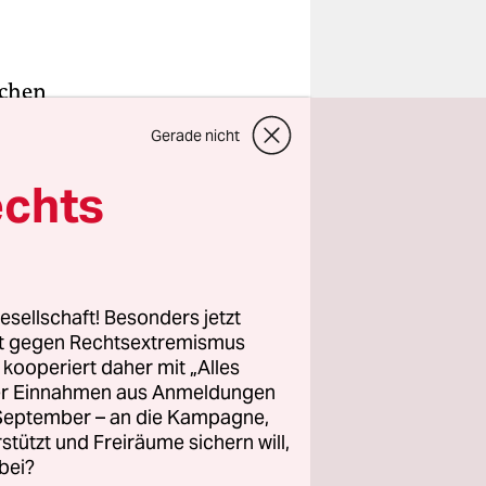
ochen
Gerade nicht
gen die
f kam von
echts
 die
men
esellschaft! Besonders jetzt
rt gegen Rechtsextremismus
z kooperiert daher mit „Alles
ert“, sagt
ller Einnahmen aus Anmeldungen
reren
. September – an die Kampagne,
rstützt und Freiräume sichern will,
bei?