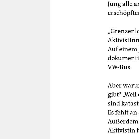
Jung alle 
erschöpfte
„Grenzenlo
AktivistIn
Auf einem
dokumentie
VW-Bus.
Aber warum
gibt? „Weil
sind katas
Es fehlt an
Außerdem se
Aktivistin 