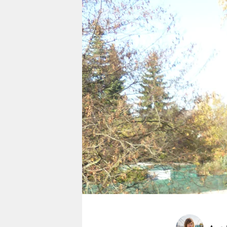
berlin
nord
wahrheit
verlag
verlag
veranstaltungen
shop
fragen & hilfe
unterstützen
abo
genossenschaft