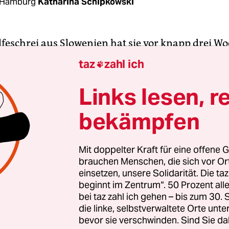
 Hamburg
Katharina Schipkowski
ilfeschrei aus Slowenien hat sie vor knapp drei W
Die E-Mail ging an die UnterstützerInnen vom
taz
zahl ich

platz in Hannover, wo Flüchtlinge zelten, um ge
e Asylgesetzgebung zu protestieren. Der Hilferu
Links lesen, r
nen, die seit mehreren Wochen an der slowenisch-
bekämpfen
n Grenze eine mobile Suppenküche betreiben, um
enden der Balkanroute zumindest mit einer war
u versorgen.
Mit doppelter Kraft für eine offene G
brauchen Menschen, die sich vor O
einsetzen, unsere Solidarität. Die ta
 Hilfsorganisationen vor Ort sind völlig überford
beginnt im Zentrum“. 50 Prozent a
g. „Und die AktivistInnen, die teilweise seit meh
bei taz zahl ich gehen – bis zum 30
sind, können auch nicht mehr.“
die linke, selbstverwaltete Orte unte
bevor sie verschwinden. Sind Sie da