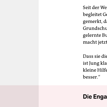
Seit der We
begleitet 
gemerkt, da
Grundschul
gelernte B
macht jetzt
Dass sie di
ist Jung kl
kleine Hil
besser.“
Die Enga