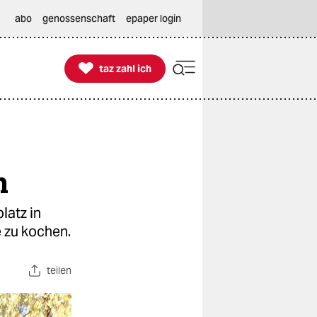
abo
genossenschaft
epaper login

taz zahl ich
taz zahl ich
n
latz in
 zu kochen.
teilen