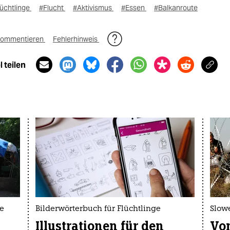
lüchtlinge
#Flucht
#Aktivismus
#Essen
#Balkanroute
ommentieren
Fehlerhinweis
 teilen
ge
Bilderwörterbuch für Flüchtlinge
Slow
Illustrationen für den
Von