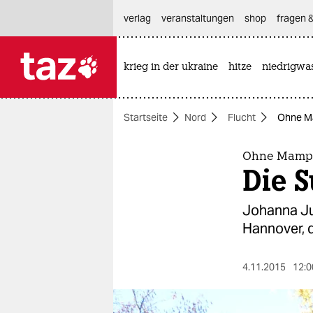
hautnavigation anspringen
hauptinhalt anspringen
footer anspringen
verlag
veranstaltungen
shop
fragen &
krieg in der ukraine
hitze
niedrigwa

taz zahl ich
taz zahl ich
Startseite
Nord
Flucht
Ohne Ma
themen
politik
Ohne Mampf
Die 
öko
Johanna Jun
gesellschaft
Hannover, 
kultur
4.11.2015
12:0
sport