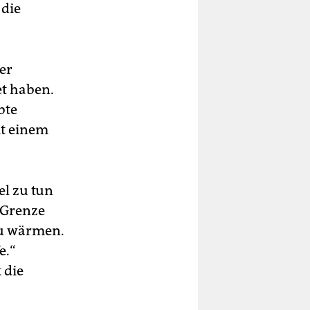
 die
er
t haben.
bte
it einem
el zu tun
r Grenze
zu wärmen.
e.“
 die