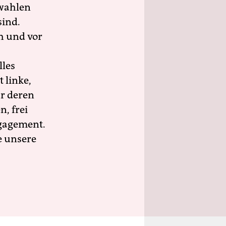
wahlen
sind.
h und vor
lles
 linke,
ür deren
n, frei
ngagement.
e unsere