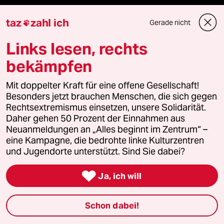
fernverbindung
taz
zahl ich
Gerade nicht

klima update°
Links lesen, rechts
bekämpfen
Mauerecho
Mit doppelter Kraft für eine offene Gesellschaft!
Freie Rede
Besonders jetzt brauchen Menschen, die sich gegen
Rechtsextremismus einsetzen, unsere Solidarität.
reingehen
Daher gehen 50 Prozent der Einnahmen aus
Neuanmeldungen an „Alles beginnt im Zentrum“ –
eine Kampagne, die bedrohte linke Kulturzentren
und Jugendorte unterstützt. Sind Sie dabei?
Newsletter

Ja, ich will
team zukunft
Schon dabei!
taz frisch