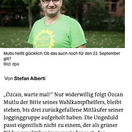
berlin
nord
wahrheit
verlag
verlag
Mutlu heißt glücklich: Ob das auch noch für den 22. September
gilt?
veranstaltungen
Bild: dpa
shop
Von
Stefan Alberti
fragen & hilfe
„Özcan, warte mal!“ Nur widerwillig folgt Özcan
unterstützen
Mutlu der Bitte seines Wahlkampfhelfers, bleibt
stehen, bis drei zurückgefallene Mitläufer seiner
abo
Jogginggruppe aufgeholt haben. Die Ungeduld
genossenschaft
passt eigentlich nicht zu einem, der als grüner