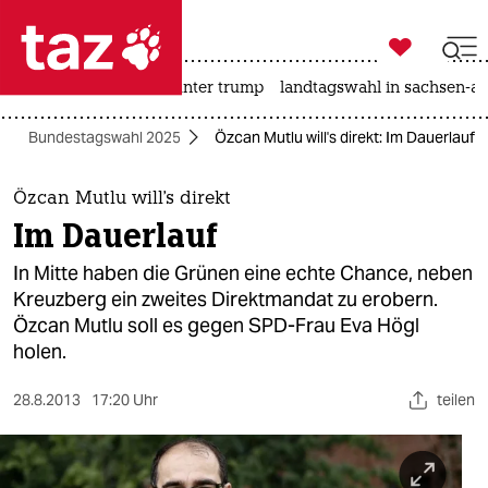

taz zahl ich
nahost-konflikt
usa unter trump
landtagswahl in sachsen-an

taz zahl ich
Bundestagswahl 2025
Özcan Mutlu will's direkt: Im Dauerlauf
taz zahl ich
themen
Özcan Mutlu will's direkt
Im Dauerlauf
politik
In Mitte haben die Grünen eine echte Chance, neben
öko
Kreuzberg ein zweites Direktmandat zu erobern.
Özcan Mutlu soll es gegen SPD-Frau Eva Högl
gesellschaft
holen.
kultur
28.8.2013
17:20 Uhr
teilen
sport