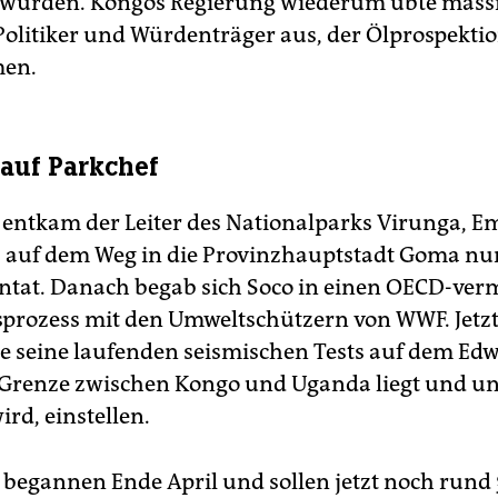
 würden. Kongos Regierung wiederum übte mass
 Politiker und Würdenträger aus, der Ölprospekti
en.
 auf Parkchef
l entkam der Leiter des Nationalparks Virunga,
 auf dem Weg in die Provinzhauptstadt Goma nu
ntat. Danach begab sich Soco in einen OECD-verm
prozess mit den Umweltschützern von WWF. Jetzt
de seine laufenden seismischen Tests auf dem Ed
 Grenze zwischen Kongo und Uganda liegt und un
rd, einstellen.
s begannen Ende April und sollen jetzt noch rund