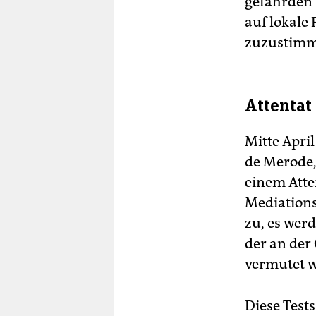
gefährden
auf lokale
zuzustimm
Attentat
Mitte Apri
de Merode,
einem Atte
Mediations
zu, es wer
der an der
vermutet wi
Diese Test