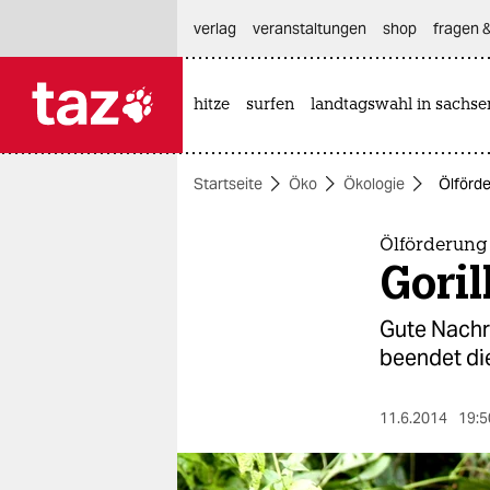
hautnavigation anspringen
hauptinhalt anspringen
footer anspringen
verlag
veranstaltungen
shop
fragen &
hitze
surfen
landtagswahl in sachse

taz zahl ich
taz zahl ich
Startseite
Öko
Ökologie
Ölförde
themen
politik
Ölförderung
Goril
öko
Gute Nachr
gesellschaft
beendet die
kultur
11.6.2014
19:5
sport