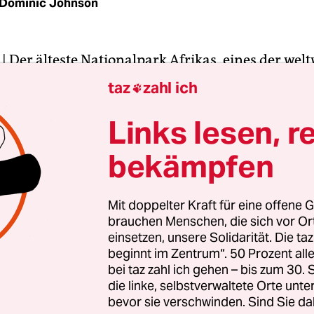
Dominic Johnson
| Der älteste Nationalpark Afrikas, eines der welt
te der seltenen Berggorillas, bleibt vor der Ölin
taz
zahl ich

Die britische Ölfirma Soco beendet ihre
rungsaktivitäten im Nationalpark Virunga im Os
Links lesen, r
schen Republik Kongo.
bekämpfen
 sich das Unternehmen mit der Naturschutzorga
 Wide Fund for Nature) geeinigt, wie beide am M
Mit doppelter Kraft für eine offene G
brauchen Menschen, die sich vor O
ben. Im Gegenzug lässt der WWF die Beschwerde
einsetzen, unsere Solidarität. Die ta
 er vor der britischen Kontaktstelle der
beginnt im Zentrum“. 50 Prozent a
änderorganisation OECD wegen Verletzung der Ri
bei taz zahl ich gehen – bis zum 30
ationale Unternehmen erhob.
die linke, selbstverwaltete Orte unte
bevor sie verschwinden. Sind Sie da