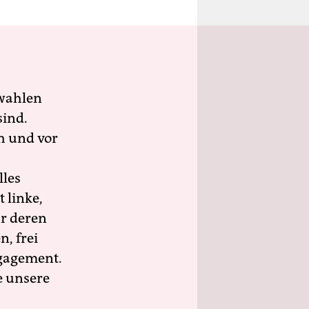
wahlen
sind.
h und vor
lles
 linke,
ür deren
n, frei
ngagement.
e unsere