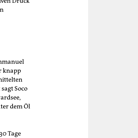
iven Druck
on
 Emmanuel
r knapp
ittelten
 sagt Soco
wardsee,
ter dem Öl
 30 Tage