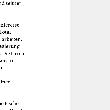
nd seither
Interesse
Total
 arbeiten.
Regierung
. Die Firma
ser. Im
en
einer
ie Fische