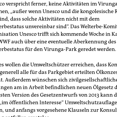
co verspricht ferner, keine Aktivitäten im Virung
n, „außer wenn Unesco und die kongolesische 
sind, dass solche Aktivitäten nicht mit dem
erbestatus unvereinbar sind“. Das Welterbe-Komi
isation Unesco trifft sich kommende Woche in Ka
t WWF auch über eine eventuelle Aberkennung des
erbestatus für den Virunga-Park geredet werden.
es wollen die Umweltschützer erreichen, dass Ko
enerell alle für das Parkgebiet erteilten Ölkonz
t. Außerdem wünschen sich zivilgesellschaftlic
ngen am in Arbeit befindlichen neuen Ölgesetz 
gsten Version des Gesetzentwurfs von 2013 kann d
„im öffentlichen Interesse“ Umweltschutzauflag
en, und anfangs vorgesehene Klauseln zur Konsul