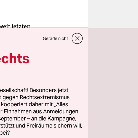
weit letzten
dustrie
Gerade nicht
ten der
echts
nisation
ittwoch
esellschaft! Besonders jetzt
rt gegen Rechtsextremismus
 gegen Soco
z kooperiert daher mit „Alles
ller Einnahmen aus Anmeldungen
chtlinien
. September – an die Kampagne,
rstützt und Freiräume sichern will,
bei?