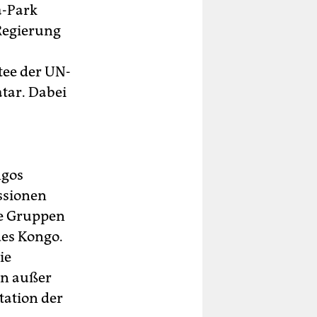
a-Park
Regierung
tee der UN-
tar. Dabei
ngos
essionen
he Gruppen
des Kongo.
ie
en außer
tation der