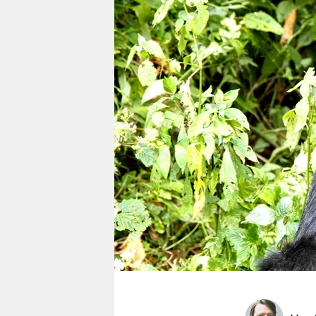
berlin
nord
wahrheit
verlag
verlag
veranstaltungen
shop
fragen & hilfe
unterstützen
abo
genossenschaft