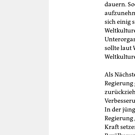
dauern. So
aufzunehme
sich einig 
Weltkultur
Unterorgan
sollte lau
Weltkultur
Als Nächst
Regierung g
zurückzieh
Verbesseru
In der jün
Regierung 
Kraft setz