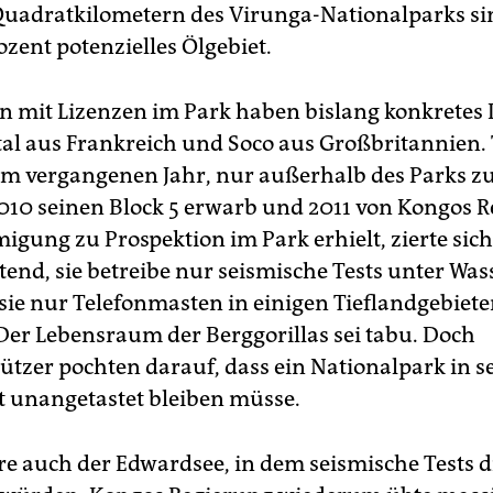
Quadratkilometern des Virunga-Nationalparks si
zent potenzielles Ölgebiet.
n mit Lizenzen im Park haben bislang konkretes 
otal aus Frankreich und Soco aus Großbritannien. 
im vergangenen Jahr, nur außerhalb des Parks zu
2010 seinen Block 5 erwarb und 2011 von Kongos 
igung zu Prospektion im Park erhielt, zierte sich
tend, sie betreibe nur seismische Tests unter Was
 sie nur Telefonmasten in einigen Tieflandgebiet
 Der Lebensraum der Berggorillas sei tabu. Doch
tzer pochten darauf, dass ein Nationalpark in s
 unangetastet bleiben müsse.
e auch der Edwardsee, in dem seismische Tests d