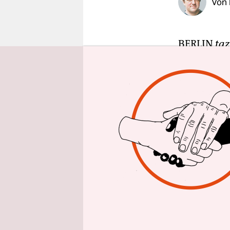
Von
epaper login
BERLIN
taz
Heimatgebie
geschützt: 
Prospektie
Demokrati
Darauf hat
WWF (World
bekannt ga
fallen, die
Industriel
für multin