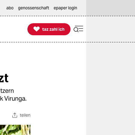
abo
genossenschaft
epaper login

taz zahl ich
taz zahl ich
zt
tzern
k Virunga.
teilen