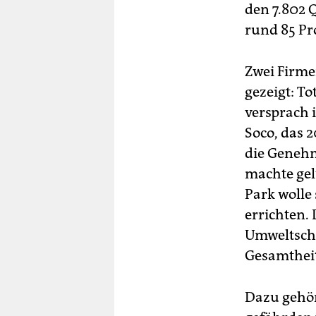
den 7.802 
rund 85 Pro
Zwei Firme
gezeigt: T
versprach 
Soco, das 
die Genehm
machte gel
Park wolle
errichten.
Umweltschü
Gesamtheit
Dazu gehör