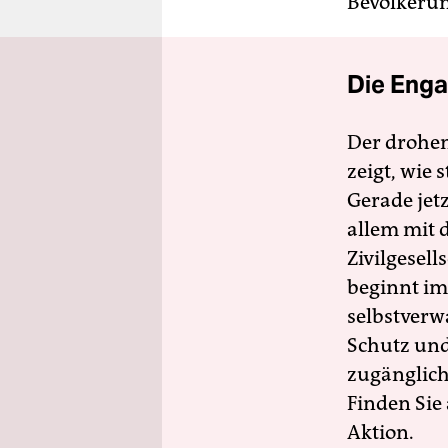
Bevölkerun
Die Enga
Der drohe
zeigt, wie
Gerade jet
allem mit d
Zivilgesell
beginnt im
selbstverw
Schutz und 
zugänglich
Finden Sie
Aktion.