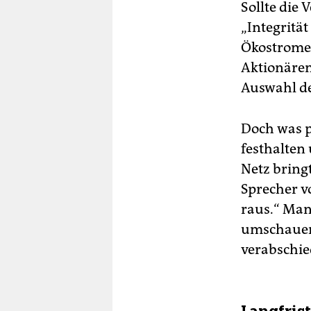
Sollte die 
„Integritä
Ökostromer
Aktionären
Auswahl de
Doch was p
festhalten
Netz bring
Sprecher v
raus.“ Man
umschauen,
verabschie