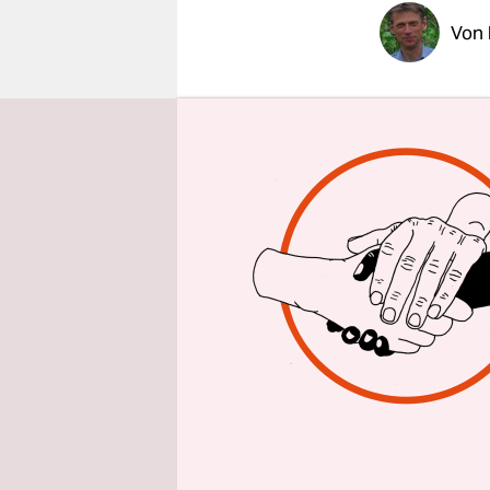
epaper login
Von
FREIBURG
Energy und
österreich
Braunkohle
über eine 
EnerjiSA i
Megawatt-K
hatten Rec
Da die de
ihres Stro
Glaubwürdi