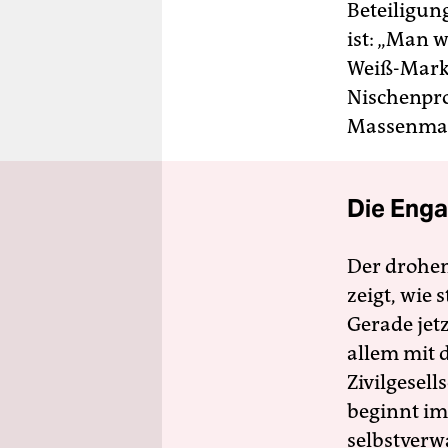
Beteiligun
ist: „Man 
Weiß-Markt
Nischenpro
Massenmar
Die Enga
Der drohe
zeigt, wie
Gerade jet
allem mit d
Zivilgesell
beginnt im
selbstverw