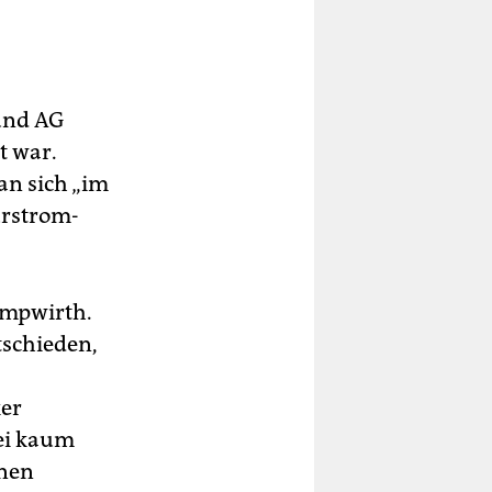
bund AG
t war.
an sich „im
urstrom-
ampwirth.
tschieden,
er
sei kaum
inen