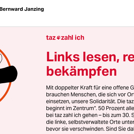
Bernward Janzing
taz
|
Die drei Ökostromanbieter Naturstrom, Gre
taz
zahl ich

 Lichtblick haben in einem gemeinsamen Schrei
ische Verbund AG aufgefordert, aus dem Bau des
Links lesen, r
kraftwerks Tufanbeyli in der Türkei auszusteig
bekämpfen
50-prozentige Beteiligung am türkischen Energie
st der größte österreichische Stromkonzern an de
raftwerk beteiligt, außerdem an einer Kohlemin
Mit doppelter Kraft für eine offene G
herchen der taz ergeben.
brauchen Menschen, die sich vor O
einsetzen, unsere Solidarität. Die ta
beginnt im Zentrum“. 50 Prozent a
utschen Unternehmen beim Verbund-Konzern eine
bei taz zahl ich gehen – bis zum 30
ms einkaufen, sehen sie nun ihre ökologische
die linke, selbstverwaltete Orte unte
bevor sie verschwinden. Sind Sie da
gkeit gefährdet. Das Projekt sei „energiepolitisc