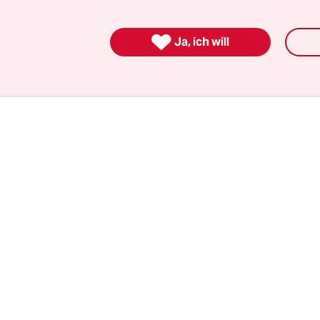
gewandt und unter Klima- und Umweltschutzaspe
eißt es in dem Schreiben.

Ja, ich will