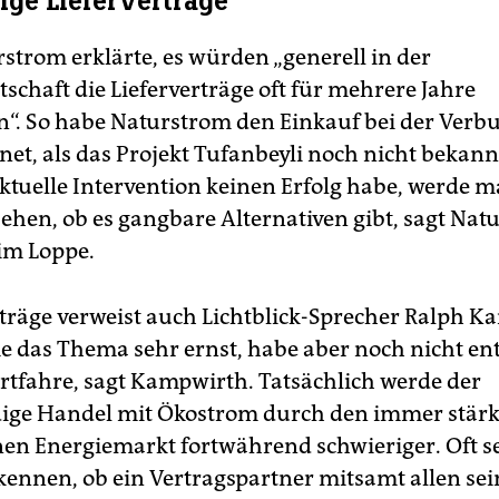
tige Lieferverträge
strom erklärte, es würden „generell in der
schaft die Lieferverträge oft für mehrere Jahre
n“. So habe Naturstrom den Einkauf bei der Ver
net, als das Projekt Tufanbeyli noch nicht bekann
ktuelle Intervention keinen Erfolg habe, werde m
hen, ob es gangbare Alternativen gibt, sagt Nat
im Loppe.
rträge verweist auch Lichtblick-Sprecher Ralph K
das Thema sehr ernst, habe aber noch nicht en
rtfahre, sagt Kampwirth. Tatsächlich werde der
ige Handel mit Ökostrom durch den immer stärk
nen Energiemarkt fortwährend schwieriger. Oft 
kennen, ob ein Vertragspartner mitsamt allen se