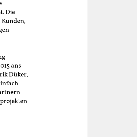
e
t. Die
n Kunden,
igen
ng
2015 ans
rik Düker,
einfach
artnern
eprojekten