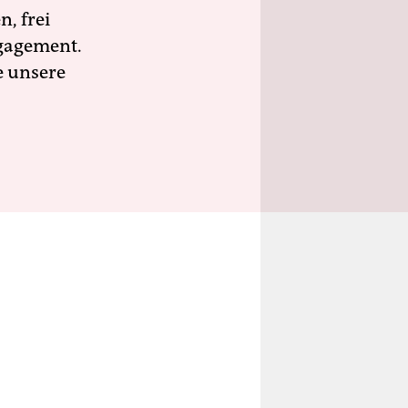
n, frei
ngagement.
e unsere