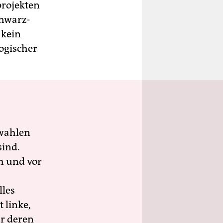
projekten
chwarz-
 kein
logischer
wahlen
sind.
h und vor
lles
 linke,
ür deren