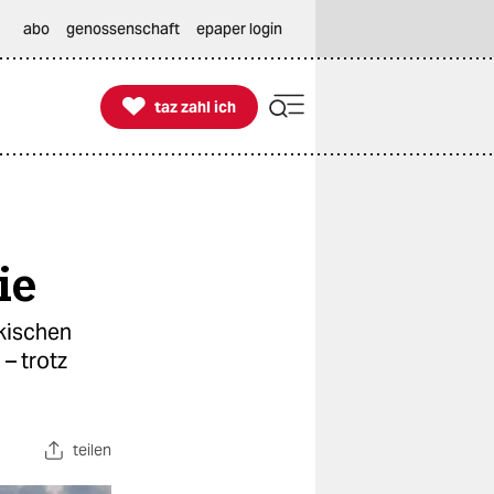
abo
genossenschaft
epaper login

taz zahl ich
taz zahl ich
ie
rkischen
– trotz
teilen