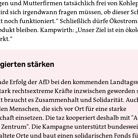
gen und Mutterfirmen tatsächlich frei von Kohle
wird sich irgendwann fragen müssen, ob dieser S
 noch funktioniert.“ Schließlich dürfe Ökostrom
dukt bleiben. Kampwirth: „Unser Ziel ist ein öko
kt.“
gierten stärken
nde Erfolg der AfD bei den kommenden Landtags
 stark rechtsextreme Kräfte inzwischen geworden 
zt braucht es Zusammenhalt und Solidarität. Auc
en Menschen, die sich vor Ort für eine starke
schaft einsetzen. Die taz kooperiert deshalb mit "A
 Zentrum". Die Kampagne unterstützt bundesweit
altete Orte und baut einen solidarischen Fonds f