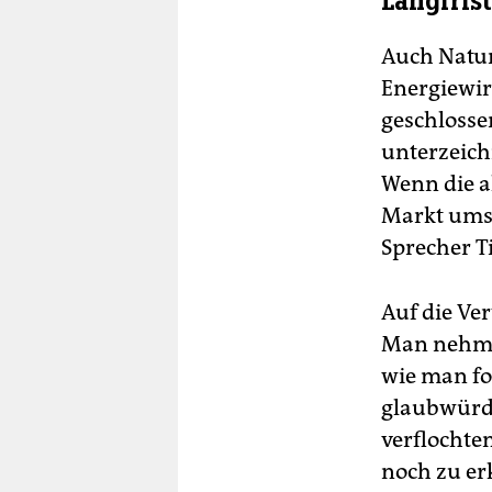
Langfris
Auch Natur
Energiewirt
geschlosse
unterzeich
Wenn die a
Markt umse
Sprecher T
Auf die Ve
Man nehme 
wie man fo
glaubwürd
verflochte
noch zu er