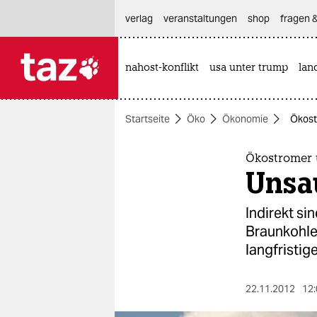
hautnavigation anspringen
hauptinhalt anspringen
footer anspringen
verlag
veranstaltungen
shop
fragen &
nahost-konflikt
usa unter trump
lan

taz zahl ich
taz zahl ich
Startseite
Öko
Ökonomie
Ökost
themen
politik
Ökostromer 
Unsau
öko
Indirekt si
gesellschaft
Braunkohlek
langfristig
kultur
sport
22.11.2012
12: