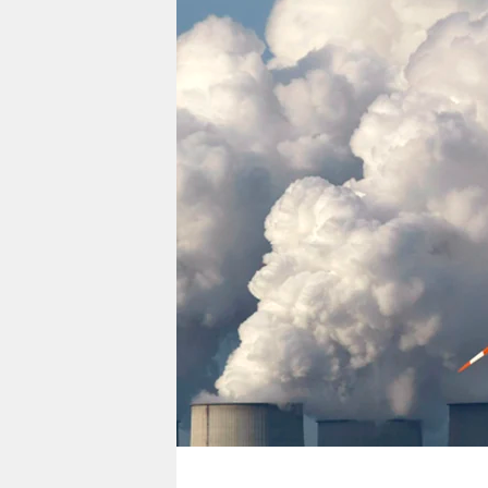
berlin
nord
wahrheit
verlag
verlag
veranstaltungen
shop
fragen & hilfe
unterstützen
abo
genossenschaft