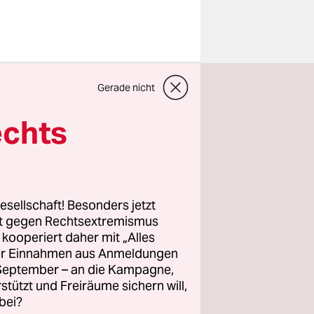
enpeace
Gerade nicht
ben die
echts
en. Denn
versorger
m 450-
e. Dies
esellschaft! Besonders jetzt
rt gegen Rechtsextremismus
z kooperiert daher mit „Alles
ller Einnahmen aus Anmeldungen
n Teil
. September – an die Kampagne,
rstützt und Freiräume sichern will,
bei?
h