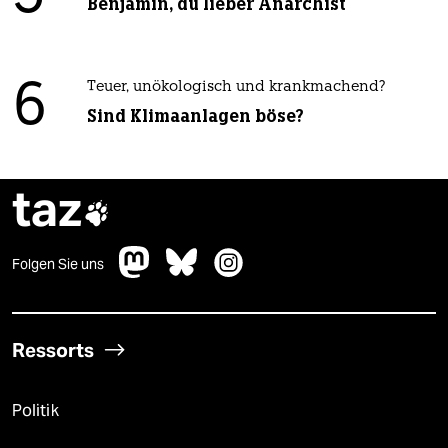
Benjamin, du lieber Anarchist
6
Teuer, unökologisch und krankmachend?
Sind Klimaanlagen böse?
taz

Folgen Sie uns
Ressorts
Politik