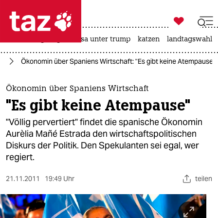

taz zahl ich
hitze
bergsteigen
usa unter trump
katzen
landtagswahl i

taz zahl ich
pa
Ökonomin über Spaniens Wirtschaft: "Es gibt keine Atempause"
taz zahl ich
themen
Ökonomin über Spaniens Wirtschaft
"Es gibt keine Atempause"
politik
"Völlig pervertiert" findet die spanische Ökonomin
öko
Aurèlia Mañé Estrada den wirtschaftspolitischen
Diskurs der Politik. Den Spekulanten sei egal, wer
gesellschaft
regiert.
kultur
21.11.2011
19:49 Uhr
teilen
sport