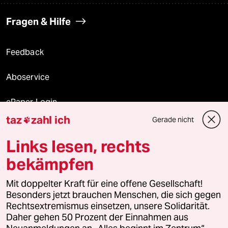
Fragen & Hilfe
Feedback
Aboservice
ePaper Login
taz
zahl ich
Gerade nicht

Downloads für Abonnierende
Links lesen, rechts
bekämpfen
© 2026 taz Verlags und Vertriebs GmbH
Mit doppelter Kraft für eine offene Gesellschaft!
Alle Rechte vorbehalten. Bei rechtlichen Fragen oder für Genehmigungen
wenden Sie sich bitte an
lizenzen@taz.de
Besonders jetzt brauchen Menschen, die sich gegen
Rechtsextremismus einsetzen, unsere Solidarität.
Daher gehen 50 Prozent der Einnahmen aus
Feedback
Redaktionsstatut
Kommune-Richtlinien
KI-