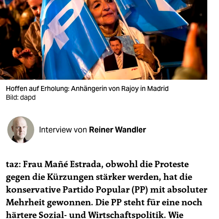
berlin
nord
wahrheit
verlag
verlag
Hoffen auf Erholung: Anhängerin von Rajoy in Madrid
Bild: dapd
veranstaltungen
shop
Interview von
Reiner Wandler
fragen & hilfe
unterstützen
taz: Frau Mañé Estrada, obwohl die Proteste
gegen die Kürzungen stärker werden, hat die
abo
konservative Partido Popular (PP) mit absoluter
genossenschaft
Mehrheit gewonnen. Die PP steht für eine noch
härtere Sozial- und Wirtschaftspolitik. Wie