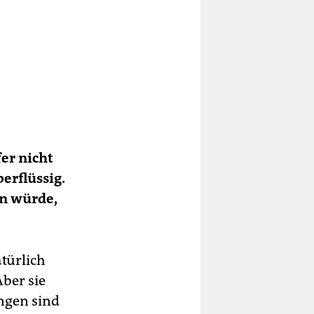
fer nicht
erflüssig.
en würde,
atürlich
ber sie
ungen sind