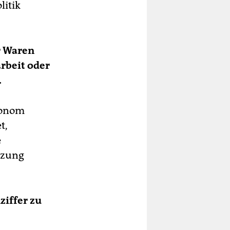
litik
r Waren
rbeit oder
.
Ökonom
t,
e
tzung
ziffer zu