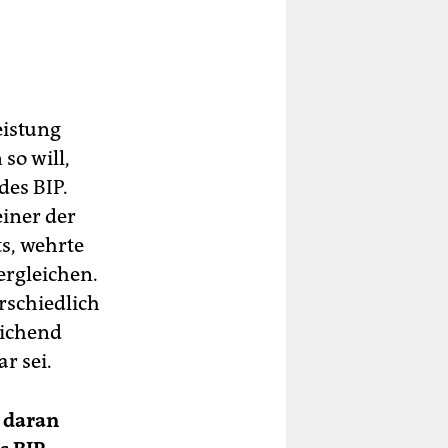
eistung
so will,
des BIP.
einer der
ts, wehrte
rgleichen.
rschiedlich
eichend
r sei.
v daran