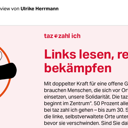
rview von
Ulrike Herrmann
Lepenies, das Bruttosozialprodukt wurde als Kr
taz
zahl ich

Warum hat sich diese Kennziffer auch im Frie
tzt?
Links lesen, r
bekämpfen
penies:
Die USA standen nach dem Krieg vor der 
en von Soldaten wieder in die zivile Wirtschaft in
an weiterhin an der Expansion der Produktion in
Mit doppelter Kraft für eine offene G
tigte dafür eine Kennziffer.
brauchen Menschen, die sich vor O
einsetzen, unsere Solidarität. Die ta
beginnt im Zentrum“. 50 Prozent a
t, warum die USA am Bruttoinlandsprodukt, de
bei taz zahl ich gehen – bis zum 30
n. Wieso aber war es weltweit so erfolgreich?
die linke, selbstverwaltete Orte unte
bevor sie verschwinden. Sind Sie da