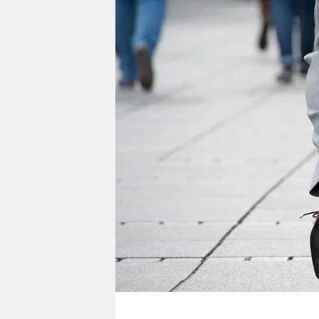
berlin
nord
wahrheit
verlag
verlag
veranstaltungen
shop
fragen & hilfe
unterstützen
abo
genossenschaft