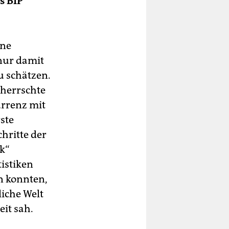
s BIP
ene
nur damit
u schätzen.
 herrschte
rrenz mit
ste
hritte der
k“
tistiken
n konnten,
liche Welt
it sah.