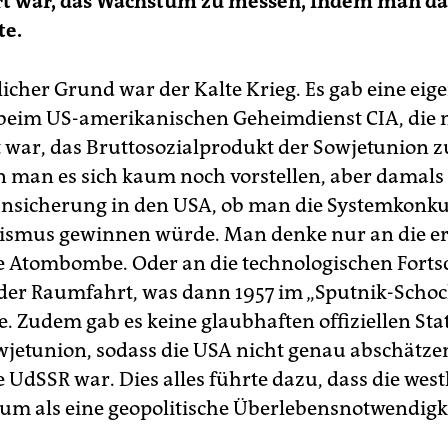
rt war, das Wachstum zu messen, indem man da
te.
licher Grund war der Kalte Krieg. Es gab eine eig
beim US-amerikanischen Geheimdienst CIA, die 
t war, das Bruttosozialprodukt der Sowjetunion z
 man es sich kaum noch vorstellen, aber damals
nsicherung in den USA, ob man die Systemkonku
ismus gewinnen würde. Man denke nur an die er
e Atombombe. Oder an die technologischen Fortsc
 der Raumfahrt, was dann 1957 im „Sputnik-Schoc
. Zudem gab es keine glaubhaften offiziellen Sta
wjetunion, sodass die USA nicht genau abschätze
e UdSSR war. Dies alles führte dazu, dass die west
um als eine geopolitische Überlebensnotwendigke