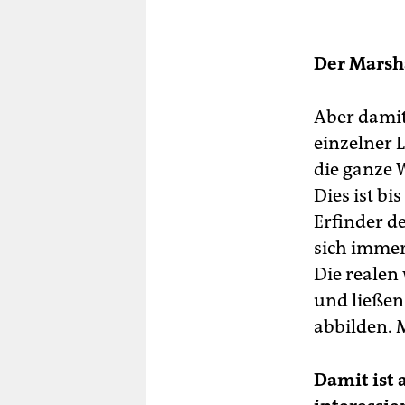
Der Marsha
Aber damit
einzelner 
die ganze W
Dies ist bi
Erfinder d
sich immer
Die realen 
und ließen
abbilden. 
Damit ist 