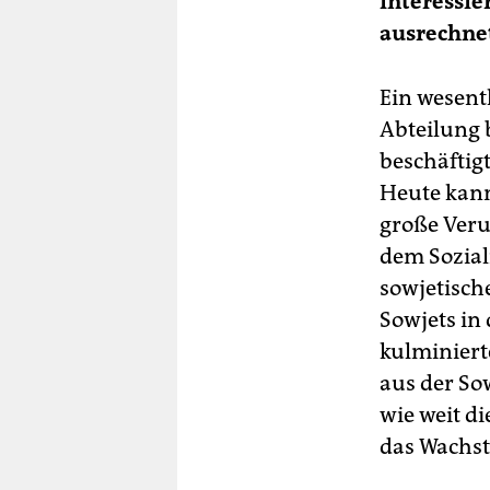
interessie
ausrechne
Ein wesent
Abteilung 
beschäftig
Heute kann
große Veru
dem Sozial
sowjetisch
Sowjets in
kulminierte
aus der So
wie weit di
das Wachst