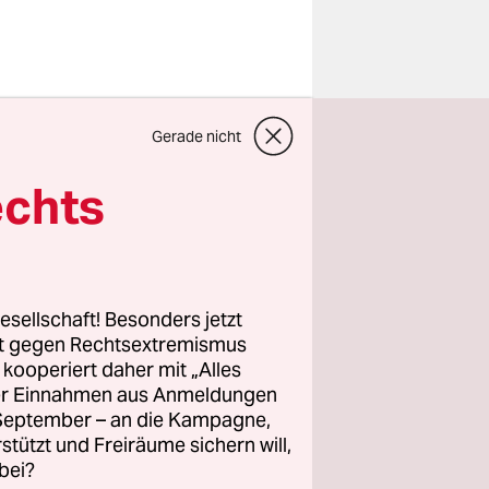
iegswaffe
Gerade nicht
den
echts
Frage, wie
tegriert.
teressiert
esellschaft! Besonders jetzt
rt gegen Rechtsextremismus
z kooperiert daher mit „Alles
ller Einnahmen aus Anmeldungen
m BIP,
. September – an die Kampagne,
rstützt und Freiräume sichern will,
bei?