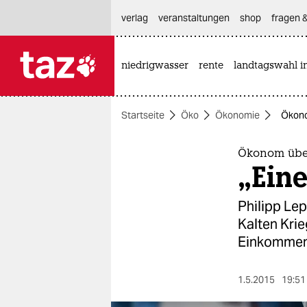
hautnavigation anspringen
hauptinhalt anspringen
footer anspringen
verlag
veranstaltungen
shop
fragen &
niedrigwasser
rente
landtagswahl i

taz zahl ich
taz zahl ich
Startseite
Öko
Ökonomie
Ökono
themen
politik
Ökonom über
„Eine
öko
Philipp Lep
gesellschaft
Kalten Kri
Einkommens
kultur
sport
1.5.2015
19:51