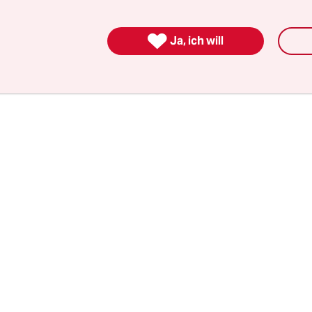
war der Marshallplan. Die Amerikaner wollten 
e hilfsbedürftig die einzelnen Empfängerländer w

Ja, ich will
überall das BIP ausrechnen. Sie setzten damit ein
ür die gesamte westliche Welt.