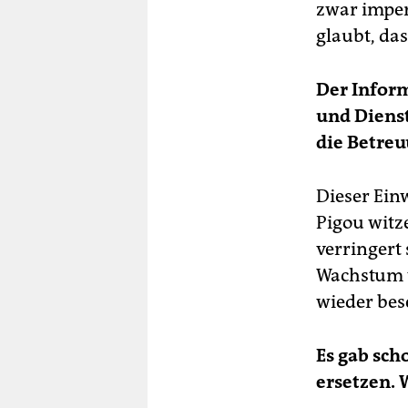
zwar imperf
glaubt, das
Der Inform
und Dienst
die Betre
Dieser Ein
Pigou witz
verringert 
Wachstum 
wieder bes
Es gab sch
ersetzen. 