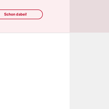
ungefähr
aren. Also
Schon dabei!
en