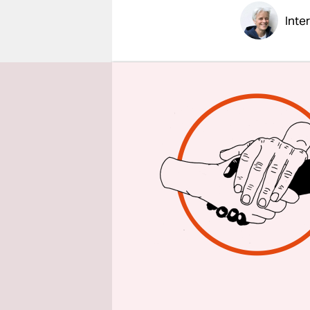
epaper login
Inte
taz: Herr 
erfunden. 
durchgese
Philipp Le
man Million
Also war m
– und benö
Das erklär
festhielte