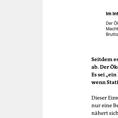
Im In
Der Ök
Macht 
Brutt
Seitdem es
ab. Der Ök
Es sei „ei
wenn Stati
Dieser Einw
nur eine B
nähert sich