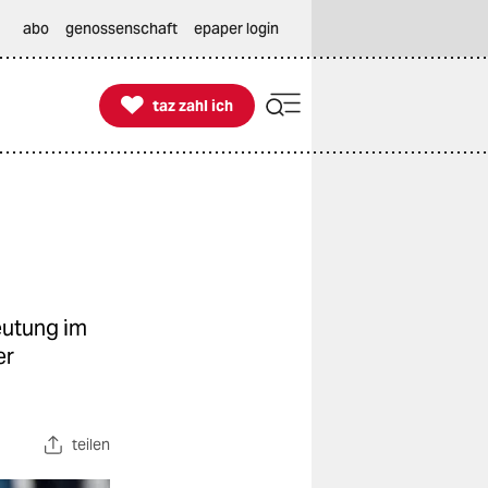
abo
genossenschaft
epaper login

taz zahl ich
taz zahl ich
eutung im
er
teilen