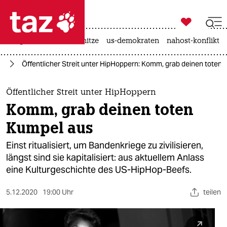

taz zahl ich
krieg in der ukraine
hitze
us-demokraten
nahost-konflikt

taz zahl ich
ik
Öffentlicher Streit unter HipHoppern: Komm, grab deinen toten
taz zahl ich
themen
Öffentlicher Streit unter HipHoppern
Komm, grab deinen toten
politik
Kumpel aus
öko
Einst ritualisiert, um Bandenkriege zu zivilisieren,
längst sind sie kapitalisiert: aus aktuellem Anlass
gesellschaft
eine Kulturgeschichte des US-HipHop-Beefs.
kultur
5.12.2020
19:00 Uhr
teilen
sport