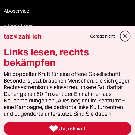
Aboservice
ePaper Login
taz
zahl ich
Gerade nicht

Downloads für Abonnierende
Links lesen, rechts
bekämpfen
© 2026 taz Verlags und Vertriebs GmbH
Mit doppelter Kraft für eine offene Gesellschaft!
Alle Rechte vorbehalten. Bei rechtlichen Fragen oder für Genehmigungen
wenden Sie sich bitte an
lizenzen@taz.de
Besonders jetzt brauchen Menschen, die sich gegen
Rechtsextremismus einsetzen, unsere Solidarität.
Daher gehen 50 Prozent der Einnahmen aus
Feedback
Redaktionsstatut
Kommune-Richtlinien
KI-
Neuanmeldungen an „Alles beginnt im Zentrum“ –
eine Kampagne, die bedrohte linke Kulturzentren
Leitlinie
Informant
Datenschutz
Impressum
AGB
und Jugendorte unterstützt. Sind Sie dabei?
Seitenwende
Einwilligungen widerrufen (Ads)

Ja, ich will