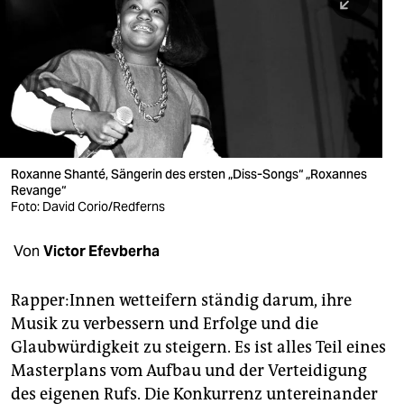
berlin
nord
wahrheit
verlag
verlag
Roxanne Shanté, Sängerin des ersten „Diss-Songs“ „Roxannes
Revange“
veranstaltungen
Foto: David Corio/Redferns
shop
Von
Victor Efevberha
fragen & hilfe
unterstützen
Rapper:Innen wetteifern ständig darum, ihre
Musik zu verbessern und Erfolge und die
abo
Glaubwürdigkeit zu steigern. Es ist alles Teil eines
Masterplans vom Aufbau und der Verteidigung
genossenschaft
des eigenen Rufs. Die Konkurrenz untereinander