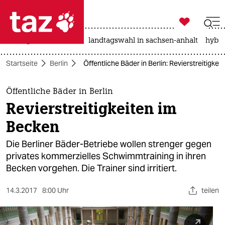

taz zahl ich
niedrigwasser
rente
landtagswahl in sachsen-anhalt
hybri

taz zahl ich
Startseite
Berlin
Öffentliche Bäder in Berlin: Revierstreitigke
taz zahl ich
themen
Öffentliche Bäder in Berlin
Revierstreitigkeiten im
politik
Becken
öko
Die Berliner Bäder-Betriebe wollen strenger gegen
privates kommerzielles Schwimmtraining in ihren
gesellschaft
Becken vorgehen. Die Trainer sind irritiert.
kultur
14.3.2017
8:00 Uhr
teilen
sport