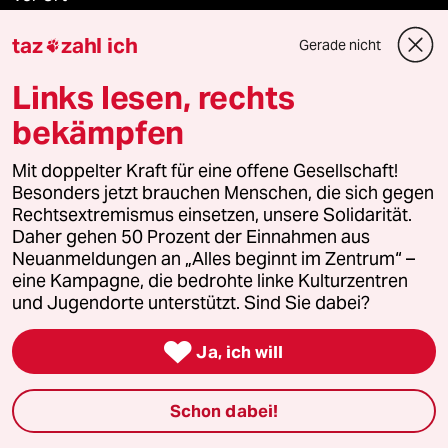
taz
zahl ich
Live im Stream
Gerade nicht

Links lesen, rechts
Vergangene
bekämpfen
taz lab 2027
Mit doppelter Kraft für eine offene Gesellschaft!
Besonders jetzt brauchen Menschen, die sich gegen
Rechtsextremismus einsetzen, unsere Solidarität.
Mehr taz Lesestoff
Daher gehen 50 Prozent der Einnahmen aus
Neuanmeldungen an „Alles beginnt im Zentrum“ –
eine Kampagne, die bedrohte linke Kulturzentren
taz Blogs
und Jugendorte unterstützt. Sind Sie dabei?

taz FUTURZWEI
Ja, ich will
Le Monde diplomatique
Schon dabei!
taz Archiv