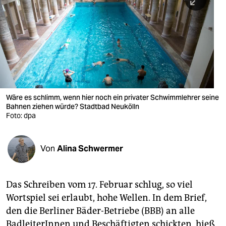
berlin
nord
wahrheit
verlag
verlag
Wäre es schlimm, wenn hier noch ein privater Schwimmlehrer seine
Bahnen ziehen würde? Stadtbad Neukölln
veranstaltungen
Foto: dpa
shop
fragen & hilfe
Von
Alina Schwermer
unterstützen
Das Schreiben vom 17. Februar schlug, so viel
abo
Wortspiel sei erlaubt, hohe Wellen. In dem Brief,
genossenschaft
den die Berliner Bäder-Betriebe (BBB) an alle
BadleiterInnen und Beschäftigten schickten, hieß