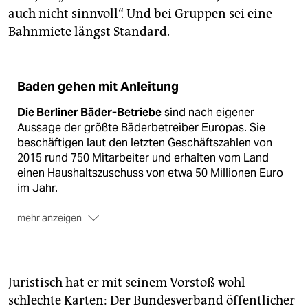
auch nicht sinnvoll“. Und bei Gruppen sei eine
Bahnmiete längst Standard.
Baden gehen mit Anleitung
Die Berliner Bäder-Betriebe
sind nach eigener
Aussage der größte Bäderbetreiber Europas. Sie
beschäftigen laut den letzten Geschäftszahlen von
2015 rund 750 Mitarbeiter und erhalten vom Land
einen Haushaltszuschuss von etwa 50 Millionen Euro
im Jahr.
mehr anzeigen
Personal Training
kann für Einzelpersonen, aber auch
für Gruppen durchgeführt werden. Ein Einzeltraining
kostet etwa 30 bis 60 Euro pro Trainingseinheit (45
Minuten). Wer Personal Training nutzt, sollte darauf
Juristisch hat er mit seinem Vorstoß wohl
achten, einen qualifizierten Trainer mit Lizenz zu
schlechte Karten: Der Bundesverband öffentlicher