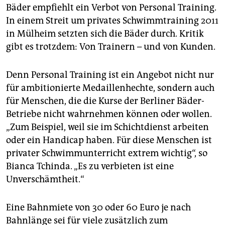
engagieren. Nicht alle Angebote sind
Bäder empfiehlt ein Verbot von Personal Training.
vertrauenswürdig.
In einem Streit um privates Schwimmtraining 2011
Offizielle Zahlen
über Personal Trainer in Berlin gibt
in Mülheim setzten sich die Bäder durch. Kritik
es nicht, auch keinen Berufsverband. Die Bäder
gibt es trotzdem: Von Trainern – und von Kunden.
berichten aber von einer Zunahme des Angebots.
(asc)
Denn Personal Training ist ein Angebot nicht nur
für ambitionierte Medaillenhechte, sondern auch
für Menschen, die die Kurse der Berliner Bäder-
Betriebe nicht wahrnehmen können oder wollen.
„Zum Beispiel, weil sie im Schichtdienst arbeiten
oder ein Handicap haben. Für diese Menschen ist
privater Schwimmunterricht ex­trem wichtig“, so
Bianca Tchinda. „Es zu verbieten ist eine
Unverschämtheit.“
Eine Bahnmiete von 30 oder 60 Euro je nach
Bahnlänge sei für viele zusätzlich zum