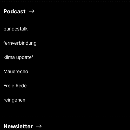
Podcast
bundestalk
fernverbindung
klima update°
Mauerecho
Freie Rede
reingehen
Newsletter