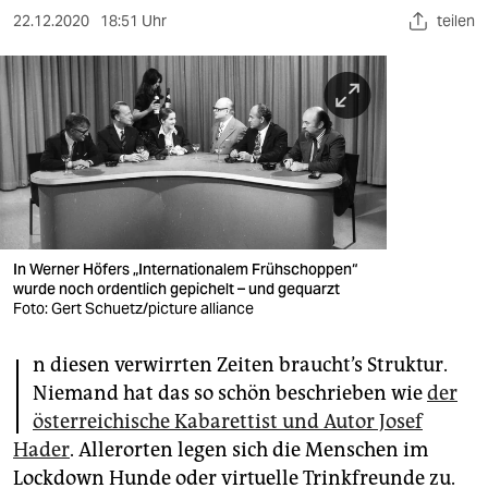
berlin
22.12.2020
18:51 Uhr
teilen
nord
wahrheit
verlag
verlag
veranstaltungen
In Werner Höfers „Internationalem Frühschoppen“
shop
wurde noch ordentlich gepichelt – und gequarzt
Foto: Gert Schuetz/picture alliance
fragen & hilfe
I
unterstützen
n diesen verwirrten Zeiten braucht’s Struktur.
Niemand hat das so schön beschrieben wie
der
abo
österreichische Kabarettist und Autor Josef
Hader
. Allerorten legen sich die Menschen im
genossenschaft
Lockdown Hunde oder virtuelle Trinkfreunde zu.