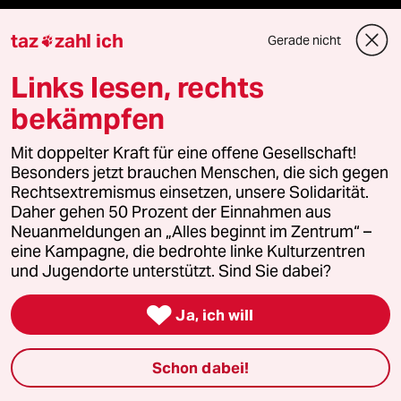
taz
zahl ich
Gerade nicht

team zukunft
Links lesen, rechts
taz frisch
bekämpfen
taz zahl ich
Mit doppelter Kraft für eine offene Gesellschaft!
Besonders jetzt brauchen Menschen, die sich gegen
taz lab Infobrief
Rechtsextremismus einsetzen, unsere Solidarität.
Daher gehen 50 Prozent der Einnahmen aus
Neuanmeldungen an „Alles beginnt im Zentrum“ –
eine Kampagne, die bedrohte linke Kulturzentren
Veranstaltungen
und Jugendorte unterstützt. Sind Sie dabei?

Demnächst
Ja, ich will
Vor Ort
Schon dabei!
Live im Stream