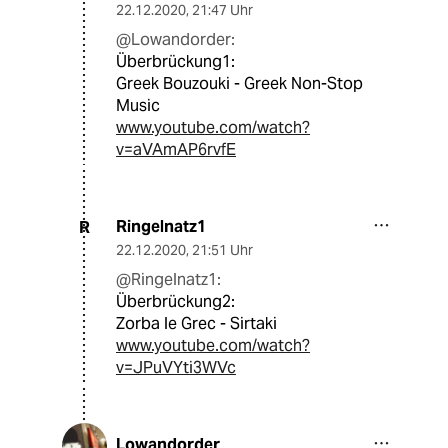
22.12.2020
,
21:47 Uhr
@Lowandorder:
Überbrückung1:
Greek Bouzouki - Greek Non-Stop
Music
www.youtube.com/watch?
v=aVAmAP6rvfE
Ringelnatz1
R
22.12.2020
,
21:51 Uhr
@Ringelnatz1:
Überbrückung2:
Zorba le Grec - Sirtaki
www.youtube.com/watch?
v=JPuVYti3WVc
Lowandorder