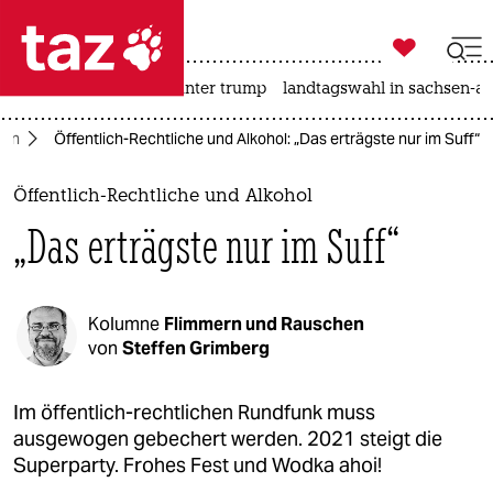

taz zahl ich
nahost-konflikt
usa unter trump
landtagswahl in sachsen-an

taz zahl ich
nen
Öffentlich-Rechtliche und Alkohol: „Das erträgste nur im Suff“
taz zahl ich
themen
Öffentlich-Rechtliche und Alkohol
„Das erträgste nur im Suff“
politik
öko
Kolumne
Flimmern und Rauschen
gesellschaft
von
Steffen Grimberg
kultur
Im öffentlich-rechtlichen Rundfunk muss
ausgewogen gebechert werden. 2021 steigt die
sport
Superparty. Frohes Fest und Wodka ahoi!