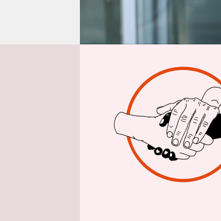
epaper login
Von
David B
Berîvan Aym
Vermutlich
werden kan
ihr finden
Aymaz wurd
Osten der 
worden, da