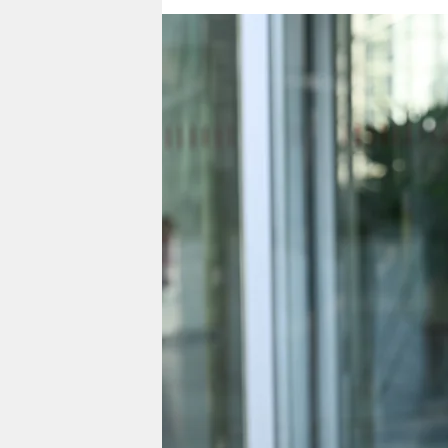
berlin
nord
wahrheit
verlag
verlag
veranstaltungen
shop
fragen & hilfe
unterstützen
abo
genossenschaft