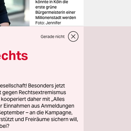
könnte in Köln die
erste grüne
Bürgermeisterin einer
Millionenstadt werden
Foto: Jennifer
Fey/Bündnis90/Die
Grünen
Gerade nicht
echts
lle sein.
 von
Köln
esellschaft! Besonders jetzt
n Ohr bei
rt gegen Rechtsextremismus
z kooperiert daher mit „Alles
ller Einnahmen aus Anmeldungen
inz im
. September – an die Kampagne,
rstützt und Freiräume sichern will,
rfolgt
bei?
omatenkind