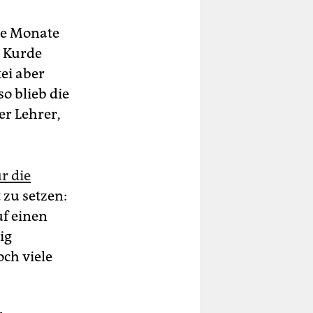
ge Monate
s Kurde
ei aber
so blieb die
er Lehrer,
r die
 zu setzen:
uf einen
ig
ch viele