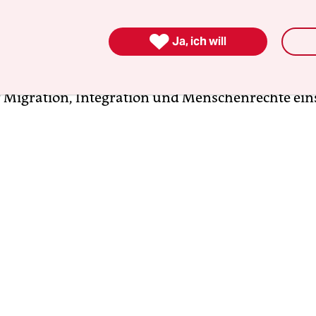
ch Deutschland. Zuerst nach Paderborn, dann zo
80 nach Köln. Aymaz' politisches Engagement beg

Ja, ich will
ie Mitgründerin der Kurdischen Gemeinde Deuts
erte sich in verschiedenen Organisationen und Ini
ür Migration, Integration und Menschenrechte ein