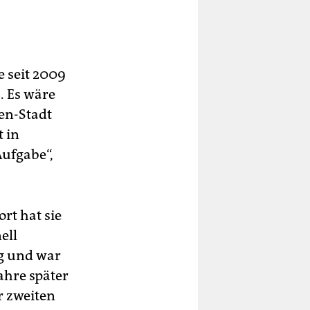
e seit 2009
. Es wäre
en-Stadt
 in
Aufgabe“,
rt hat sie
ell
ag und war
ahre später
r zweiten