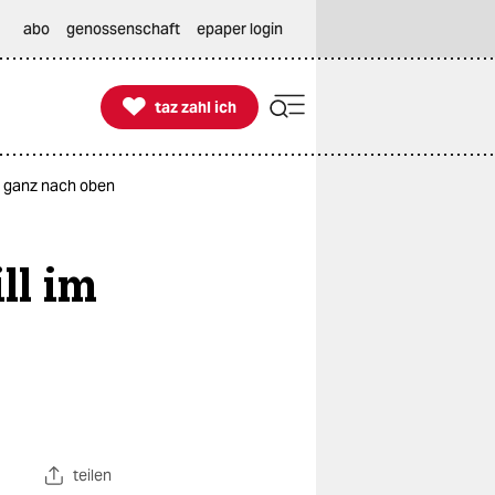
abo
genossenschaft
epaper login

taz zahl ich
taz zahl ich
s ganz nach oben
ll im
teilen