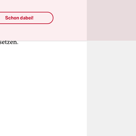
g die
ann früh.
Schon dabei!
chlands.
tiativen,
setzen.