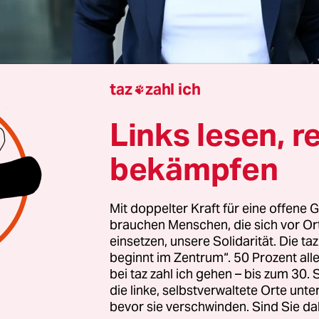
taz
zahl ich

Links lesen, r
ieber
bekämpfen
az sagt, sie wolle eine Oberbürgermeisterin für a
 weiß Aymaz, dass sie nur Oberbürgermeisterin
Mit doppelter Kraft für eine offene G
n, wenn sie glaubhaft machen kann, dass alle ei
brauchen Menschen, die sich vor O
: Migrant*innen, queere Menschen, die Jugend.
einsetzen, unsere Solidarität. Die ta
beginnt im Zentrum“. 50 Prozent a
e 1972 im kurdischen Bingöl geboren, eine Prov
bei taz zahl ich gehen – bis zum 30
die linke, selbstverwaltete Orte unte
Türkei.
In der Türkei sei ihre Familie als Kurden ve
bevor sie verschwinden. Sind Sie da
s habe sie stark geprägt. Als sechsjähriges Dipl