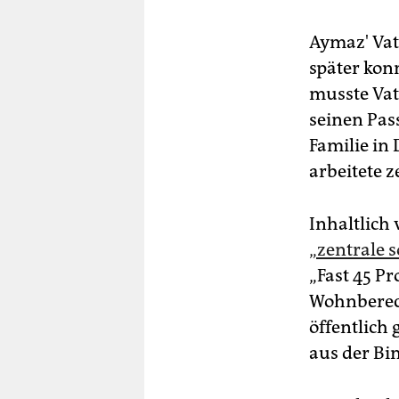
Aymaz' Vat
später kon
musste Vat
seinen Pass
Familie in 
arbeitete 
Inhaltlich
„zentrale s
„Fast 45 P
Wohnberech
öffentlich
aus der Bi