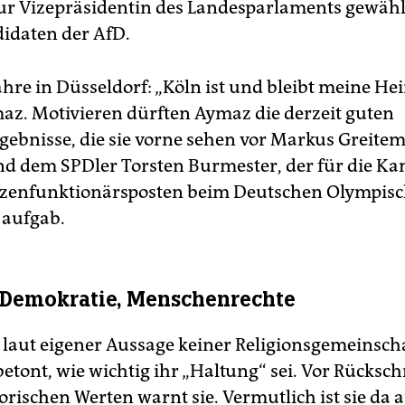
ur Vizepräsidentin des Landesparlaments gewähl
idaten der AfD.
ahre in Düsseldorf: „Köln ist und bleibt meine Hei
az. Motivieren dürften Aymaz die derzeit guten
ebnisse, die sie vorne sehen vor Markus Greite
d dem SPDler Torsten Burmester, der für die Ka
tzenfunktionärsposten beim Deutschen Olympis
 aufgab.
, Demokratie, Menschenrechte
 laut eigener Aussage keiner Religionsgemeinsch
etont, wie wichtig ihr „Haltung“ sei. Vor Rückschr
rischen Werten warnt sie. Vermutlich ist sie da 