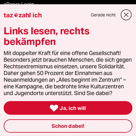
ePaper Login
taz
zahl ich
Gerade nicht

Downloads für Abonnierende
Links lesen, rechts
bekämpfen
© 2026 taz Verlags und Vertriebs GmbH
Alle Rechte vorbehalten. Bei rechtlichen Fragen oder für Genehmigungen
Mit doppelter Kraft für eine offene Gesellschaft!
wenden Sie sich bitte an
lizenzen@taz.de
Besonders jetzt brauchen Menschen, die sich gegen
Rechtsextremismus einsetzen, unsere Solidarität.
Daher gehen 50 Prozent der Einnahmen aus
Feedback
Redaktionsstatut
Kommune-Richtlinien
KI-
Neuanmeldungen an „Alles beginnt im Zentrum“ –
eine Kampagne, die bedrohte linke Kulturzentren
Leitlinie
Informant
Datenschutz
Impressum
AGB
und Jugendorte unterstützt. Sind Sie dabei?
Seitenwende
Einwilligungen widerrufen (Ads)

Ja, ich will
Schon dabei!