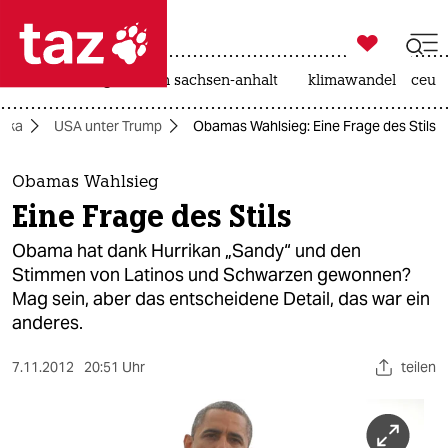

taz zahl ich
hitze
landtagswahl in sachsen-anhalt
klimawandel
ceut

taz zahl ich
rika
USA unter Trump
Obamas Wahlsieg: Eine Frage des Stils
taz zahl ich
themen
Obamas Wahlsieg
Eine Frage des Stils
politik
Obama hat dank Hurrikan „Sandy“ und den
öko
Stimmen von Latinos und Schwarzen gewonnen?
Mag sein, aber das entscheidene Detail, das war ein
gesellschaft
anderes.
kultur
7.11.2012
20:51 Uhr
teilen
sport