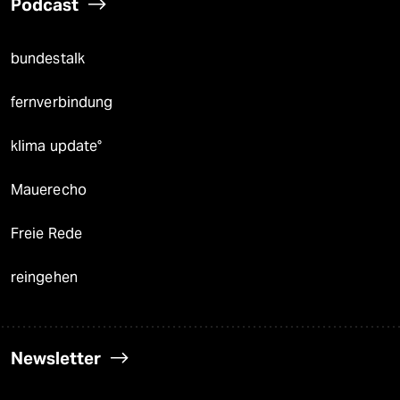
Podcast
bundestalk
fernverbindung
klima update°
Mauerecho
Freie Rede
reingehen
Newsletter