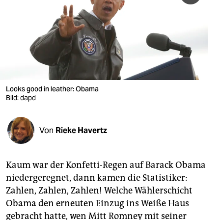
berlin
nord
wahrheit
verlag
verlag
Looks good in leather: Obama
Bild: dapd
veranstaltungen
shop
Von
Rieke Havertz
fragen & hilfe
unterstützen
Kaum war der Konfetti-Regen auf Barack Obama
niedergeregnet, dann kamen die Statistiker:
abo
Zahlen, Zahlen, Zahlen! Welche Wählerschicht
genossenschaft
Obama den erneuten Einzug ins Weiße Haus
gebracht hatte, wen Mitt Romney mit seiner