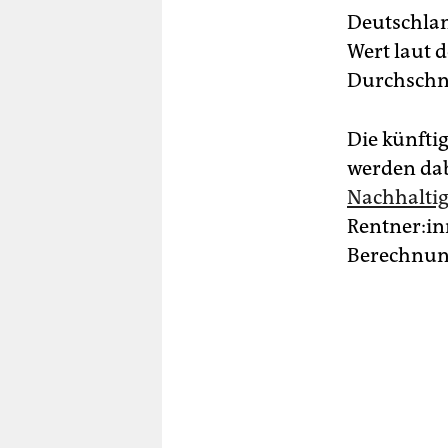
Deutschlan
Wert laut 
Durchschni
Die künfti
werden dab
Nachhaltig
Rent­ne­r:i
Berechnung