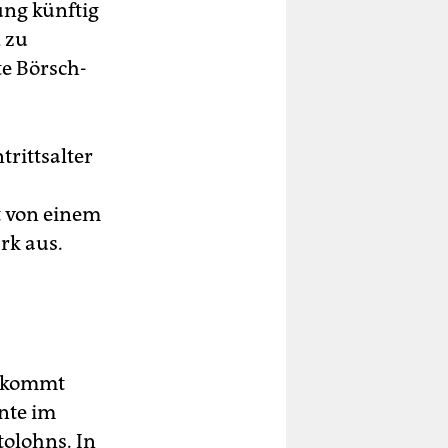
ung künftig
 zu
te Börsch-
trittsalter
t von einem
rk aus.
bekommt
nte im
tolohns. In