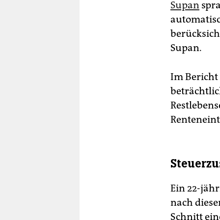
Supan
spra
automatisc
berücksicht
Supan.
Im Bericht 
beträchtlic
Restlebens
Renteneint
Steuerzu
Ein 22-jäh
nach diese
Schnitt ei