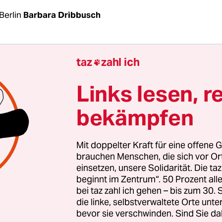
Berlin
Barbara Dribbusch
men von Rent­ne­r:in­nen wurden in der Corona
taz
zahl ich

gesetzliche Verbot einer Rentensenkung relativ g
 Aber in Deutschland wie in anderen Mitgliedstaa
Links lesen, r
on für wirtschaftliche Zusammenarbeit und Ent
bekämpfen
chst der Druck auf die Rentensysteme, insbeson
erungsalterung“, hieß es in einer Erklärung der O
ässlich der am Mittwoch vorgestellten
OECD-Studi
Mit doppelter Kraft für eine offene G
t a Glance 2021“.
brauchen Menschen, die sich vor O
einsetzen, unsere Solidarität. Die ta
beginnt im Zentrum“. 50 Prozent a
rojektionen zufolge wird die Bevölkerung im
bei taz zahl ich gehen – bis zum 30
igen Alter bis 2060 in den meisten süd-, -mittel-
die linke, selbstverwaltete Orte unte
bevor sie verschwinden. Sind Sie da
schen Ländern sowie in Japan und Korea um mehr