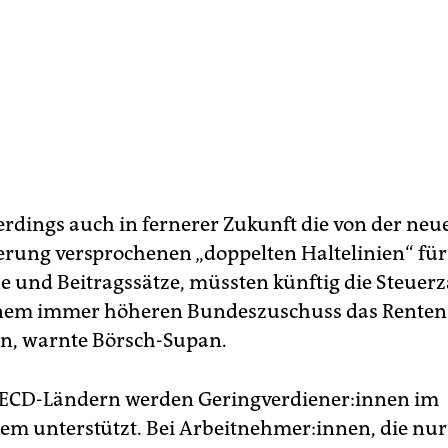
lerdings auch in fernerer Zukunft die von der neu
rung versprochenen „doppelten Haltelinien“ für
und Beitragssätze, müssten künftig die Steu­er­zah
inem immer höheren Bundeszuschuss das Rente
ren, warnte Börsch-Supan.
ECD-Ländern werden Ge­ring­ver­die­ne­r:in­nen im
em unterstützt. Bei Arbeitnehmer:innen, die nur 