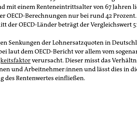
d mit einem Renteneintrittsalter von 67 Jahren li
der OECD-Berechnungen nur bei rund 42 Prozent.
tt der OECD-Länder beträgt der Vergleichswert 5
gen Senkungen der Lohnersatzquoten in Deutsch
ei laut dem OECD-Bericht vor allem vom sogen
keitsfaktor
verursacht. Dieser misst das Verhältn
n­nen und Ar­beit­neh­me­r:in­nen und lässt dies in di
 des Rentenwertes einfließen.