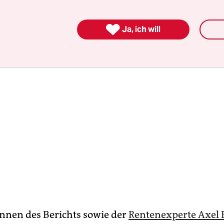
rückgehen, in Deutschland um 21 Prozent.

Ja, ich will
:in­nen des Berichts sowie der
Rentenexperte Axel 