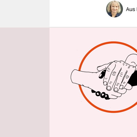
epaper login
Aus 
Die Einkom
durch das 
geschützt.
Organisati
(OECD) „wä
die Bevölk
Berlin anl
„Pensions a
Den OECD-P
erwerbsfäh
osteuropäi