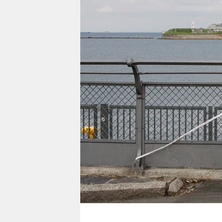
berlin
nord
wahrheit
verlag
verlag
veranstaltungen
shop
fragen & hilfe
unterstützen
abo
genossenschaft