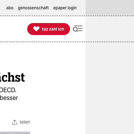
abo
genossenschaft
epaper login

taz zahl ich
taz zahl ich
chst
 OECD.
 besser
teilen