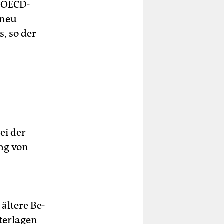
m OECD-
 neu
, so der
ei der
ng von
ältere Be­
nterlagen