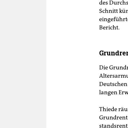
des Durchs
Schnitt kü
eingeführt
Bericht.
Grundren
Die Grundr
Altersarmu
Deutschen 
langen Erw
Thiede räu
Grundrente
stands­rent