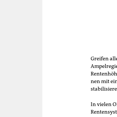
Greifen al
Ampelregie
Rentenhöhe 
nen mit e
stabilisie
In vielen O
Rentensyst