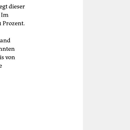
egt dieser
 Im
1 Prozent.
land
annten
is von
e