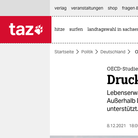
hautnavigation anspringen
hauptinhalt anspringen
footer anspringen
verlag
veranstaltungen
shop
fragen &
hitze
surfen
landtagswahl in sachse

taz zahl ich
taz zahl ich
Startseite
Politik
Deutschland
O
themen
politik
OECD-Studie
Druc
öko
Lebenserwa
gesellschaft
Außerhalb D
unterstützt
kultur
sport
8.12.2021
18:0