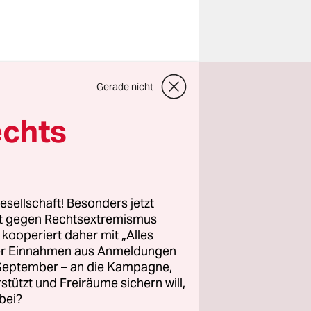
pandemie
Gerade nicht
ut
ten der
echts
wicklung
dere durch
ECD in
e
esellschaft! Besonders jetzt
rt gegen Rechtsextremismus
z kooperiert daher mit „Alles
ller Einnahmen aus Anmeldungen
. September – an die Kampagne,
 und
rstützt und Freiräume sichern will,
bei?
 als ein