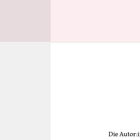
Viertel zu
Die Au­to­r