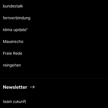
bundestalk
fernverbindung
klima update°
Mauerecho
Freie Rede
reingehen
Newsletter
team zukunft