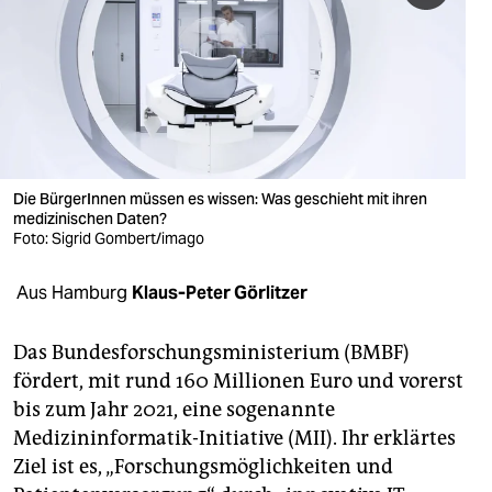
berlin
nord
wahrheit
verlag
verlag
Die BürgerInnen müssen es wissen: Was geschieht mit ihren
medizinischen Daten?
veranstaltungen
Foto: Sigrid Gombert/imago
shop
Aus Hamburg
Klaus-Peter Görlitzer
fragen & hilfe
Das Bundesforschungs­minis­te­rium (BMBF)
unterstützen
fördert, mit rund 160 Millionen Euro und vorerst
bis zum Jahr 2021, eine sogenannte
abo
Medizininformatik-Initiative (MII). Ihr erklärtes
genossenschaft
Ziel ist es, „Forschungsmöglichkeiten und