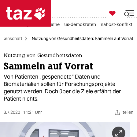

taz zahl ich
hitze
krieg in der ukraine
us-demokraten
nahost-konflikt

taz zahl ich
issenschaft
Nutzung von Gesundheitsdaten: Sammeln auf Vorrat
taz zahl ich
themen
Nutzung von Gesundheitsdaten
Sammeln auf Vorrat
politik
Von Patienten „gespendete“ Daten und
öko
Biomaterialien sollen für Forschungsprojekte
genutzt werden. Doch über die Ziele erfährt der
gesellschaft
Patient nichts.
kultur
3.7.2020
11:21 Uhr
teilen
sport