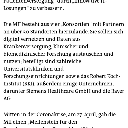
Patientenversorgung“ durch „innovative IT-
epaper login
Lösungen“ zu verbessern.­
Die MII besteht aus vier „Konsortien“ mit Partnern
an über 30 Standorten hierzulande. Sie sollen sich
digital vernetzen und Daten aus
Krankenversorgung, klinischer und
biomedizinischer Forschung austauschen und
nutzen; beteiligt sind zahlreiche
Universitätskliniken und
Forschungseinrichtungen sowie das Robert Koch-
Institut (RKI), außerdem einige Unternehmen,
darunter Siemens Healthcare GmbH und die Bayer
AG.
Mitten in der Coronakrise, am 27. April, gab die
MII einen „Meilenstein für den