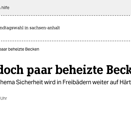
 hilfe
andtagswahl in sachsen-anhalt
paar beheizte Becken
doch paar beheizte Bec
ema Sicherheit wird in Freibädern weiter auf Härt
 Uhr