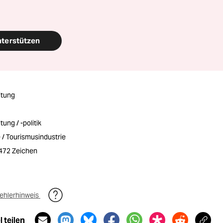
nterstützen
itung
tung / -politik
e / Tourismusindustrie
2472 Zeichen
ehlerhinweis
 teilen