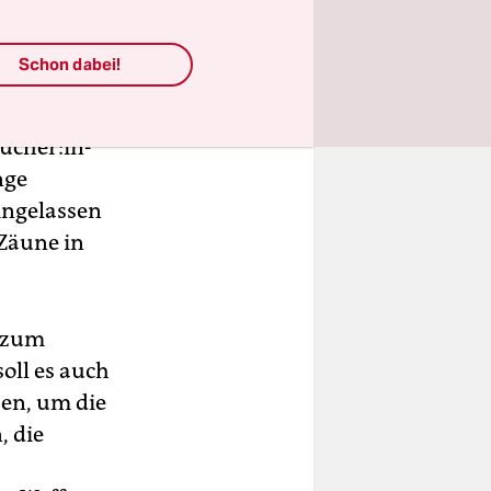
 keine
Schon dabei!
torin. Und
­che­r:in­
nge
ingelassen
 Zäune in
r zum
oll es auch
ben, um die
, die