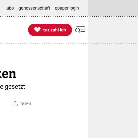
abo
genossenschaft
epaper login

taz zahl ich
taz zahl ich
ken
e gesetzt
teilen