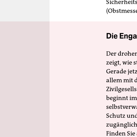
Sicherheit
(Obstmesse
Die Enga
Der drohe
zeigt, wie
Gerade jet
allem mit d
Zivilgesell
beginnt im
selbstverw
Schutz und 
zugänglich
Finden Sie