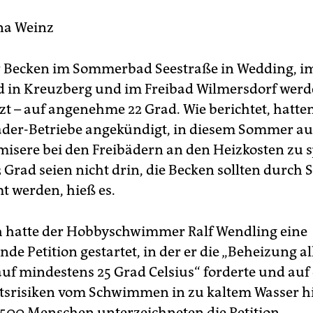
na Weinz
er Becken im Sommerbad Seestraße in Wedding, i
 in Kreuzberg und im Freibad Wilmersdorf wer
zt – auf angenehme 22 Grad. Wie berichtet, hatten
äder-Betriebe angekündigt, in diesem Sommer a
isere bei den Freibädern an den Heizkosten zu 
 Grad seien nicht drin, die Becken sollten durch
 werden, hieß es.
h hatte der Hobbyschwimmer Ralf Wendling eine
de Petition gestartet, in der er die „Beheizung al
auf mindestens 25 Grad Celsius“ forderte und auf 
srisiken vom Schwimmen in zu kaltem Wasser h
.500 Menschen unterzeichneten die Petition.