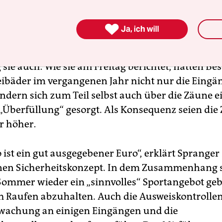
enator Stefan Evers (CDU) geschrieben, aber noch
halten. „Hier muss gehandelt werden.“

Ja, ich will
ranger nicht nur Sport-, sondern auch Innensena
ie auch. Wie sie am Freitag berichtet, hätten Be­su
eibäder im vergangenen Jahr nicht nur die Eingä
ondern sich zum Teil selbst auch über die Zäune e
 „Überfüllung“ gesorgt. Als Konsequenz seien die
r höher.
o ist ein gut ausgegebener Euro“, erklärt Sprange
en Sicherheitskonzept. In dem Zusammenhang s
Sommer wieder ein „sinnvolles“ Sportangebot ge
 Raufen abzuhalten. Auch die Ausweiskontrollen
wachung an einigen Eingängen und die