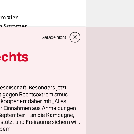
um vier
 im Sommer
es
Gerade nicht
rch den
echts
eingespart
freilich
esellschaft! Besonders jetzt
rt gegen Rechtsextremismus
ie Bäder.
z kooperiert daher mit „Alles
r – ein
ller Einnahmen aus Anmeldungen
eits
. September – an die Kampagne,
üssen“,
rstützt und Freiräume sichern will,
bei?
inen Brief