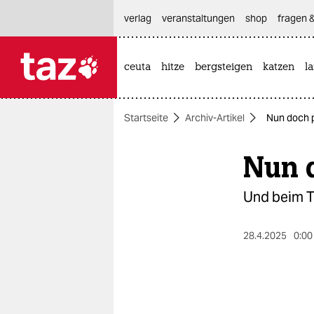
hautnavigation anspringen
hauptinhalt anspringen
footer anspringen
verlag
veranstaltungen
shop
fragen &
ceuta
hitze
bergsteigen
katzen
l

taz zahl ich
taz zahl ich
Startseite
Archiv-Artikel
Nun doch 
themen
Nun 
politik
öko
Und beim Th
gesellschaft
28.4.2025
0:00
kultur
sport