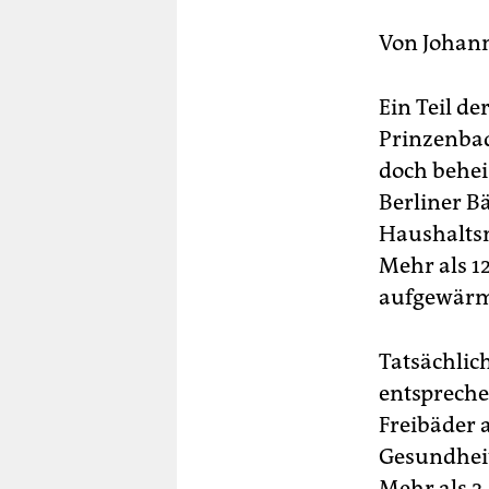
berlin
Von
Johan
nord
wahrheit
Ein Teil d
Prinzenbad
verlag
doch behei
verlag
Berliner B
Haushaltsm
veranstaltungen
Mehr als 12
shop
aufgewärmt
fragen & hilfe
Tatsächlic
unterstützen
entsprechen
abo
Freibäder 
genossenschaft
Gesundheit
Mehr als 2