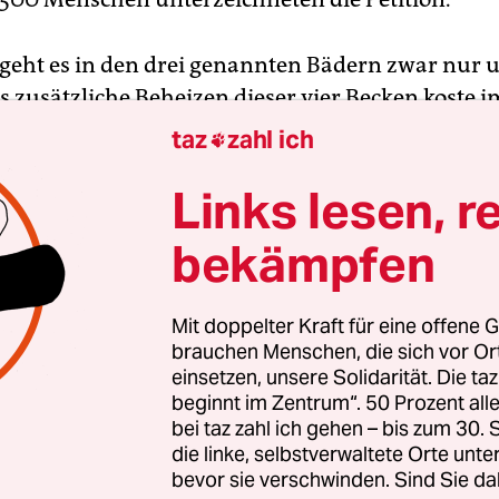
geht es in den drei genannten Bädern zwar nur 
s zusätzliche Beheizen dieser vier Becken koste
40.000 bis 60.000 Euro, sagt Bäder-Chef Johann
taz
zahl ich

bei einem Termin im Neuköllner Gropiusbad. Du
Links lesen, r
uf das Heizen sollten ursprünglich 300.000 Euro 
nz auf die Kostensenkung will das Unternehmen 
bekämpfen
ichten. Andere Bäder wie das beliebte Neuköllner
d bleiben deshalb weiterhin unbeheizt.
Mit doppelter Kraft für eine offene G
brauchen Menschen, die sich vor O
ng ist indes nicht der einzige Kostentreiber für d
einsetzen, unsere Solidarität. Die ta
itant gestiegen ist zum Teil auch die Grundsteue
beginnt im Zentrum“. 50 Prozent a
ht zuletzt für private Pächter:innen, die sich ber
bei taz zahl ich gehen – bis zum 30
hätten. „Kein Strandbad soll deshalb schließen m
die linke, selbstverwaltete Orte unte
bevor sie verschwinden. Sind Sie da
tsenatorin Iris Spranger (SPD). Sie habe bereits e