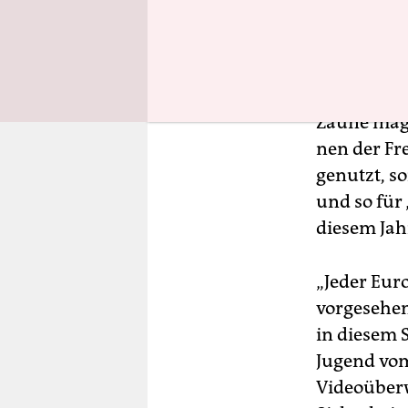
an Finanzs
Antwort er
Nun ist Sp
Zäune mag s
nen der Fr
genutzt, s
und so für
diesem Jah
„Jeder Eur
vorgesehen
in diesem 
Jugend vom
Videoüber