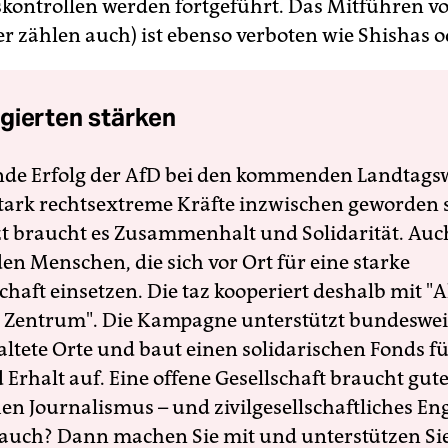
skontrollen werden fortgeführt. Das Mitführen v
r zählen auch) ist ebenso verboten wie Shishas od
gierten stärken
nde Erfolg der AfD bei den kommenden Landtags
 stark rechtsextreme Kräfte inzwischen geworden 
zt braucht es Zusammenhalt und Solidarität. Auc
en Menschen, die sich vor Ort für eine starke
schaft einsetzen. Die taz kooperiert deshalb mit "A
 Zentrum". Die Kampagne unterstützt bundesweit
altete Orte und baut einen solidarischen Fonds f
Erhalt auf. Eine offene Gesellschaft braucht gute
en Journalismus – und zivilgesellschaftliches E
 auch? Dann machen Sie mit und unterstützen Si