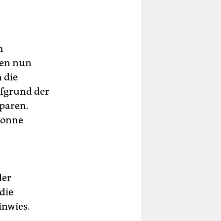
m
den nun
 die
ufgrund der
sparen.
 Sonne
ler
die
inwies.