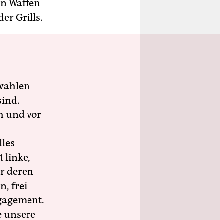
on Waffen
er Grills.
wahlen
sind.
h und vor
lles
 linke,
ür deren
n, frei
ngagement.
e unsere