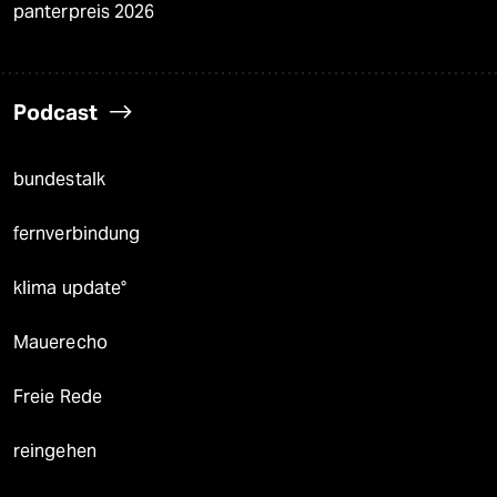
panterpreis 2026
Podcast
bundestalk
fernverbindung
klima update°
Mauerecho
Freie Rede
reingehen