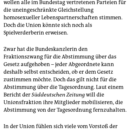
berlin
wollen alle im Bundestag vertretenen Parteien für
die uneingeschränkte Gleichstellung
nord
homosexueller Lebenspartnerschaften stimmen.
Doch die Union könnte sich noch als
wahrheit
Spielverderberin erweisen.
verlag
Zwar hat die Bundeskanzlerin den
verlag
Fraktionszwang für die Abstimmung über das
veranstaltungen
Gesetz aufgehoben – jeder Abgeordnete kann
deshalb selbst entscheiden, ob er dem Gesetz
shop
zustimmen möchte. Doch das gilt nicht für die
fragen & hilfe
Abstimmung über die Tagesordnung. Laut einem
Bericht der
Süddeutschen Zeitung
will die
unterstützen
Unionsfraktion ihre Mitglieder mobilisieren, die
abo
Abstimmung von der Tagesordnung fernzuhalten.
genossenschaft
In der Union fühlen sich viele vom Vorstoß der