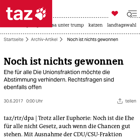

taz zahl ich
hitze
bergsteigen
usa unter trump
katzen
landtagswahl i

taz zahl ich
Startseite
Archiv-Artikel
Noch ist nichts gewonnen
taz zahl ich
themen
Noch ist nichts gewonnen
politik
Ehe für alle Die Unionsfraktion möchte die
Abstimmung verhindern. Rechtsfragen sind
öko
ebenfalls offen
gesellschaft
30.6.2017
0:00 Uhr
teilen
kultur
taz/rtr/dpa
| Trotz aller Euphorie: Noch ist die Ehe
für alle nicht Gesetz, auch wenn die Chancen gut
sport
stehen. Mit Ausnahme der CDU/CSU-Fraktion