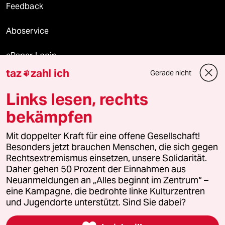
Feedback
Aboservice
ePaper Login
taz
zahl ich
Gerade nicht

Downloads für Abonnierende
Links lesen, rechts
bekämpfen
© 2026 taz Verlags und Vertriebs GmbH
Mit doppelter Kraft für eine offene Gesellschaft!
Alle Rechte vorbehalten. Bei rechtlichen Fragen oder für Genehmigungen
wenden Sie sich bitte an
lizenzen@taz.de
Besonders jetzt brauchen Menschen, die sich gegen
Rechtsextremismus einsetzen, unsere Solidarität.
Daher gehen 50 Prozent der Einnahmen aus
Feedback
Redaktionsstatut
Kommune-Richtlinien
KI-
Neuanmeldungen an „Alles beginnt im Zentrum“ –
eine Kampagne, die bedrohte linke Kulturzentren
Leitlinie
Informant
Datenschutz
Impressum
AGB
und Jugendorte unterstützt. Sind Sie dabei?
Seitenwende
Einwilligungen widerrufen (Ads)