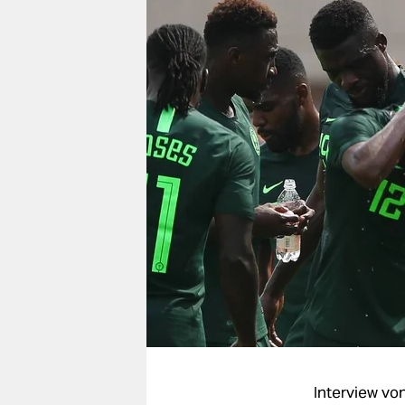
berlin
nord
wahrheit
verlag
verlag
veranstaltungen
shop
fragen & hilfe
unterstützen
abo
genossenschaft
Interview vo