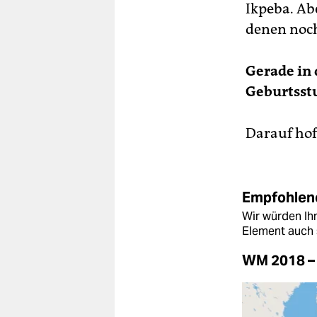
Ikpeba. Ab
denen noch
Gerade in 
Geburtsst
Darauf hoff
Empfohlene
Wir würden Ihn
Element auch 
WM 2018 – 