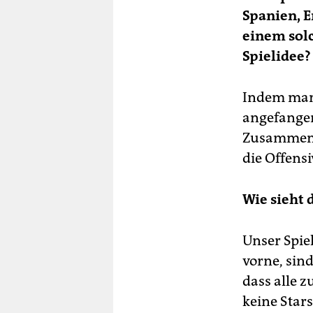
Spanien, E
einem solc
Spielidee?
Indem man 
angefangen
Zusammenha
die Offensi
Wie sieht 
Unser Spiel
vorne, sin
dass alle 
keine Star