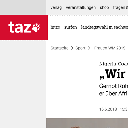
hautnavigation anspringen
hauptinhalt anspringen
footer anspringen
verlag
veranstaltungen
shop
fragen &
hitze
surfen
landtagswahl in sachse

taz zahl ich
taz zahl ich
Startseite
Sport
Frauen-WM 2019
themen
politik
Nigeria-Coa
„Wir
öko
Gernot Rohr
gesellschaft
er über Afr
kultur
16.6.2018
15:3
sport