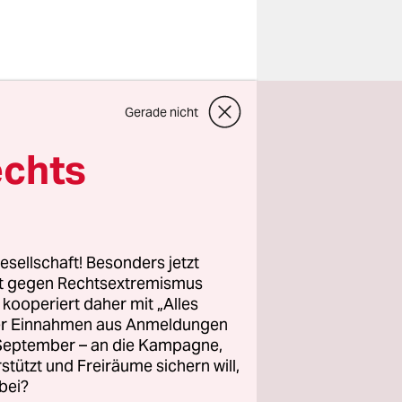
Gerade nicht
r bei der
d im
echts
u gewinnen.
das ist
esellschaft! Besonders jetzt
frieden?
rt gegen Rechtsextremismus
z kooperiert daher mit „Alles
ller Einnahmen aus Anmeldungen
. Gleich
. September – an die Kampagne,
t Island,
rstützt und Freiräume sichern will,
aft, und
bei?