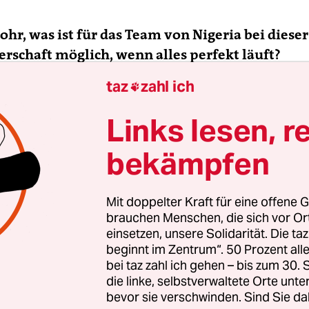
Rohr, was ist für das Team von Nigeria bei dieser
rschaft möglich, wenn alles perfekt läuft?
taz
zahl ich

hr:
Unser Team hat das jüngste Durchschnittsalte
rschaft. Wir wollen lernen und besser werden un
Links lesen, r
ahr in der Lage zu sein, beim Afrika-Cup etwas z
bekämpfen
lbfinale jetzt zu fordern, wie es einige Fans tun, 
stisch.
Mit doppelter Kraft für eine offene G
em Erreichen des Achtelfinales sind Sie also zu
brauchen Menschen, die sich vor O
einsetzen, unsere Solidarität. Die ta
beginnt im Zentrum“. 50 Prozent a
ird schwierig. Schauen Sie sich unsere Gruppe an
bei taz zahl ich gehen – bis zum 30
piel gegen Kroatien ist kompliziert, danach komm
die linke, selbstverwaltete Orte unte
aschungsteam der vergangenen Europameistersch
bevor sie verschwinden. Sind Sie da