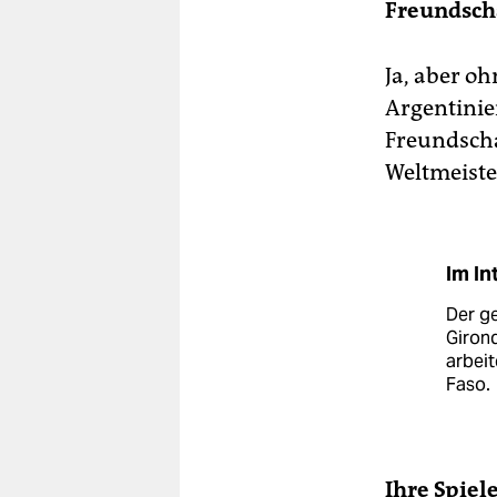
Freundscha
Ja, aber oh
Argentinie
Freundscha
Weltmeiste
Im In
Der g
Girond
arbeit
Faso.
Ihre Spiel