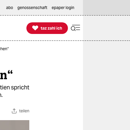
abo
genossenschaft
epaper login

taz zahl ich
taz zahl ich
chen“
en“
tien spricht
n.
teilen