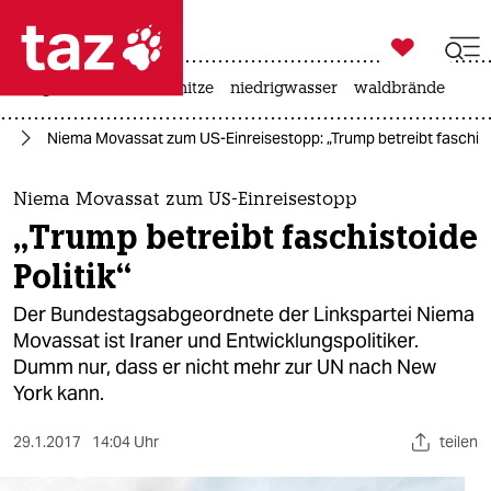

taz zahl ich
krieg in der ukraine
hitze
niedrigwasser
waldbrände

taz zahl ich
mp
Niema Movassat zum US-Einreisestopp: „Trump betreibt faschisto
taz zahl ich
themen
Niema Movassat zum US-Einreisestopp
„Trump betreibt faschistoide
politik
Politik“
öko
Der Bundestagsabgeordnete der Linkspartei Niema
Movassat ist Iraner und Entwicklungspolitiker.
gesellschaft
Dumm nur, dass er nicht mehr zur UN nach New
York kann.
kultur
sport
29.1.2017
14:04 Uhr
teilen