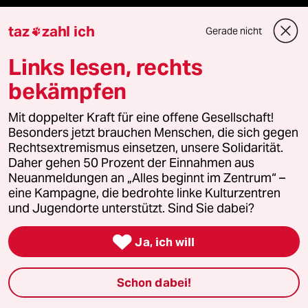
taz
zahl ich
Gerade nicht

Fragen & Hilfe
Links lesen, rechts
Feedback
bekämpfen
Aboservice
Mit doppelter Kraft für eine offene Gesellschaft!
Besonders jetzt brauchen Menschen, die sich gegen
ePaper Login
Rechtsextremismus einsetzen, unsere Solidarität.
Daher gehen 50 Prozent der Einnahmen aus
Neuanmeldungen an „Alles beginnt im Zentrum“ –
Downloads für Abonnierende
eine Kampagne, die bedrohte linke Kulturzentren
und Jugendorte unterstützt. Sind Sie dabei?

Ja, ich will
© 2026 taz Verlags und Vertriebs GmbH
Alle Rechte vorbehalten. Bei rechtlichen Fragen oder für Genehmigungen
wenden Sie sich bitte an
lizenzen@taz.de
Schon dabei!
Feedback
Redaktionsstatut
Kommune-Richtlinien
KI-