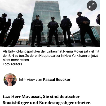
berlin
nord
wahrheit
verlag
verlag
veranstaltungen
Als Entwicklungspolitiker der Linken hat Niema Movassat viel mit
den UN zu tun. Zu deren Hauptquartier in New York kann er jetzt
nicht mehr reisen
shop
Foto: reuters
fragen & hilfe
unterstützen
Interview von
Pascal Beucker
abo
taz: Herr Movassat, Sie sind deutscher
genossenschaft
Staatsbürger und Bundestagsabgeordneter.