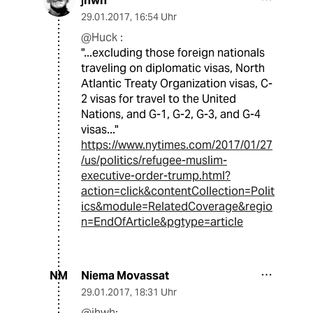
jhwh
29.01.2017
,
16:54 Uhr
@Huck :
"...excluding those foreign nationals
traveling on diplomatic visas, North
Atlantic Treaty Organization visas, C-
2 visas for travel to the United
Nations, and G-1, G-2, G-3, and G-4
visas..."
https://www.nytimes.com/2017/01/27
/us/politics/refugee-muslim-
executive-order-trump.html?
action=click&contentCollection=Polit
ics&module=RelatedCoverage&regio
n=EndOfArticle&pgtype=article
Niema Movassat
NM
29.01.2017
,
18:31 Uhr
@jhwh: