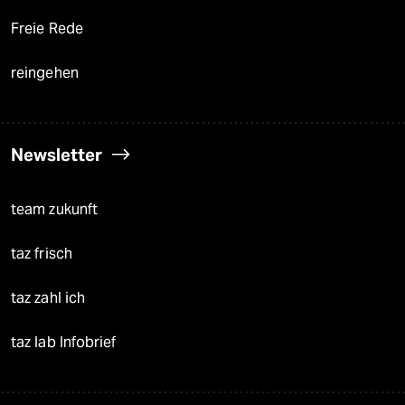
Freie Rede
reingehen
Newsletter
team zukunft
taz frisch
taz zahl ich
taz lab Infobrief