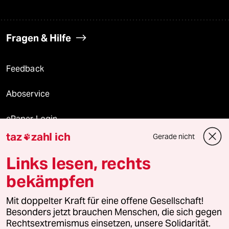
Fragen & Hilfe
Feedback
Aboservice
ePaper Login
taz
zahl ich
Gerade nicht

Downloads für Abonnierende
Links lesen, rechts
bekämpfen
© 2026 taz Verlags und Vertriebs GmbH
Mit doppelter Kraft für eine offene Gesellschaft!
Alle Rechte vorbehalten. Bei rechtlichen Fragen oder für Genehmigungen
wenden Sie sich bitte an
lizenzen@taz.de
Besonders jetzt brauchen Menschen, die sich gegen
Rechtsextremismus einsetzen, unsere Solidarität.