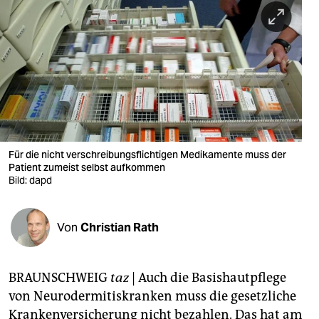
berlin
nord
wahrheit
verlag
verlag
veranstaltungen
Für die nicht verschreibungsflichtigen Medikamente muss der
Patient zumeist selbst aufkommen
shop
Bild: dapd
fragen & hilfe
Von
Christian Rath
unterstützen
abo
BRAUNSCHWEIG
taz
| Auch die Basishautpflege
genossenschaft
von Neurodermitiskranken muss die gesetzliche
Krankenversicherung nicht bezahlen. Das hat am