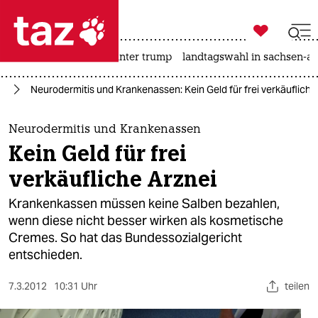

taz zahl ich
nahost-konflikt
usa unter trump
landtagswahl in sachsen-an

taz zahl ich
nd
Neurodermitis und Krankenassen: Kein Geld für frei verkäufliche
taz zahl ich
themen
Neurodermitis und Krankenassen
Kein Geld für frei
politik
verkäufliche Arznei
öko
Krankenkassen müssen keine Salben bezahlen,
wenn diese nicht besser wirken als kosmetische
gesellschaft
Cremes. So hat das Bundessozialgericht
entschieden.
kultur
sport
7.3.2012
10:31 Uhr
teilen