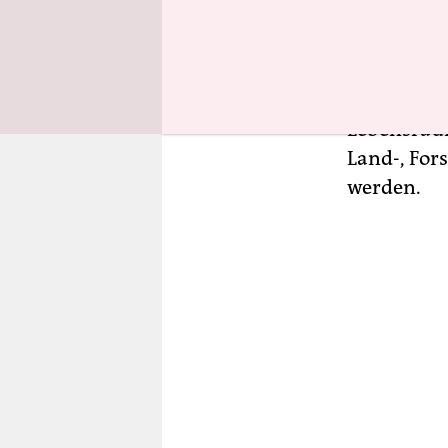
Funktion. Z
landeskult
gesunden W
Lebensgrun
Lebensräum
Land-, For
werden.