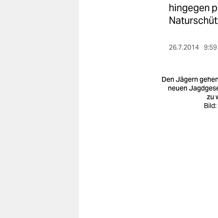
berlin
hingegen po
Naturschüt
nord
wahrheit
26.7.2014
9:59
verlag
Den Jägern gehen
verlag
neuen Jagdges
zu 
veranstaltungen
Bild
shop
fragen & hilfe
unterstützen
abo
genossenschaft