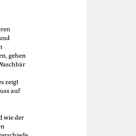
eren
 und
n
en, gehen
 Waschbär
s zeigt
luss auf
d wie der
en
terschiede