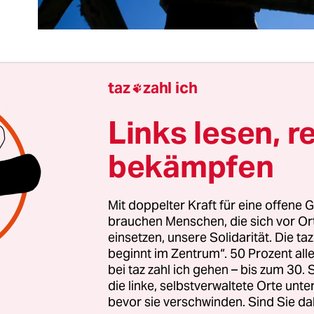
taz
zahl ich

hland gibt es gut 360.000 Inhaber eines Jagdsch
ade mal 0,44 Prozent der Bevölkerung. Dennoch i
Links lesen, r
 auf Politik und Verwaltung erstaunlich groß. Dies
bekämpfen
orm der Landesjagdgesetze in Bundesländern wi
g, Nordrhein-Westfalen und Schleswig-Holstein
. Obwohl die Länder lediglich von ihrer
Mit doppelter Kraft für eine offene G
ngskompetenz Gebrauch machen, die sie auf Gr
brauchen Menschen, die sich vor O
einsetzen, unsere Solidarität. Die ta
usreform seit 2006 besitzen, sind die Debatten z
beginnt im Zentrum“. 50 Prozent a
gekennzeichnet durch eine hohe Emotionalität.
bei taz zahl ich gehen – bis zum 30
die linke, selbstverwaltete Orte unte
bevor sie verschwinden. Sind Sie da
undesjagdgesetz hat die Jagd vor allem eine di