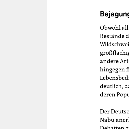
Bejagung
Obwohl all
Bestände 
Wildschwei
großflächi
andere Art
hingegen f
Lebensbedi
deutlich, 
deren Popu
Der Deutsc
Nabu anerk
Debatten z