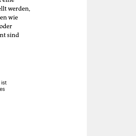
llt werden,
ten wie
 oder
nt sind
ist
des