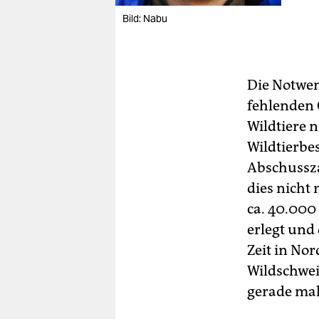
Bild: Nabu
Die Notwen
fehlenden 
Wildtiere 
Wildtierbe
Abschussza
dies nicht
ca. 40.000
erlegt und
Zeit in No
Wildschwei
gerade mal