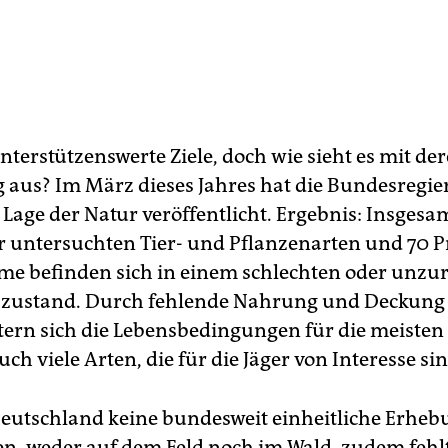
nterstützenswerte Ziele, doch wie sieht es mit de
aus? Im März dieses Jahres hat die Bundesregi
 Lage der Natur veröffentlicht. Ergebnis: Insgesa
r untersuchten Tier- und Pflanzenarten und 70 P
e befinden sich in einem schlechten oder unzu
szustand. Durch fehlende Nahrung und Deckung
tern sich die Lebensbedingungen für die meisten 
ch viele Arten, die für die Jäger von Interesse sin
 Deutschland keine bundesweit einheitliche Erhe
n, weder auf dem Feld noch im Wald, zudem fehlt