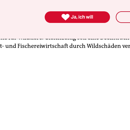
iel ist die Erhaltung eines den landschaftlichen 
urellen Verhältnissen angepassten artenreichen

Ja, ich will
ildbestandes sowie die Pflege und Sicherung se
dlagen, also der Erhalt und die Verbesserung de
e für Wildtiere. Gleichzeitig soll eine Beeinträc
st- und Fischereiwirtschaft durch Wildschäden v