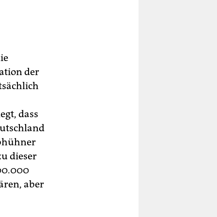
ie
ation der
tsächlich
egt, dass
eutschland
ebhühner
u dieser
600.000
ären, aber