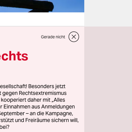
Gerade nicht
eins, das
st ihr
echts
 ist aktuell
e Baden-
 zu
esellschaft! Besonders jetzt
und der
rt gegen Rechtsextremismus
z kooperiert daher mit „Alles
u diesen
ller Einnahmen aus Anmeldungen
. September – an die Kampagne,
rstützt und Freiräume sichern will,
bei?
enende