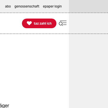
abo
genossenschaft
epaper login

taz zahl ich
taz zahl ich
Jäger