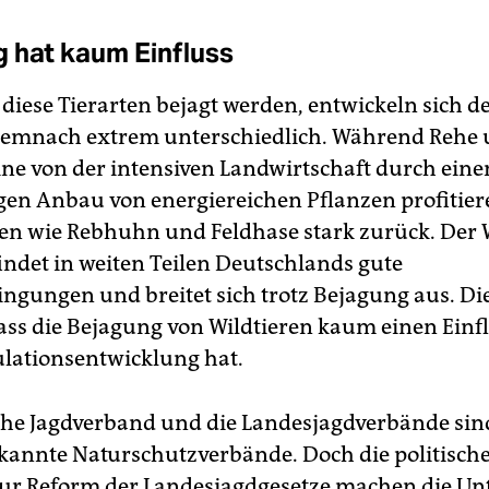
 hat kaum Einfluss
 diese Tierarten bejagt werden, entwickeln sich d
demnach extrem unterschiedlich. Während Rehe
ne von der intensiven Landwirtschaft durch eine
gen Anbau von energiereichen Pflanzen profitier
en wie Rebhuhn und Feldhase stark zurück. Der
indet in weiten Teilen Deutschlands gute
ngungen und breitet sich trotz Bejagung aus. Die
dass die Bejagung von Wildtieren kaum einen Einf
lationsentwicklung hat.
he Jagdverband und die Landesjagdverbände sin
annte Naturschutzverbände. Doch die politisch
ur Reform der Landesjagdgesetze machen die Un