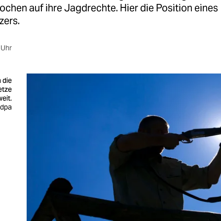
chen auf ihre Jagdrechte. Hier die Position eines
zers.
 Uhr
 die
etze
weit.
: dpa