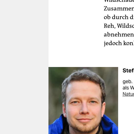
Zusammenfü
ob durch d
Reh, Wilds
abnehmen.
jedoch kon
Stef
geb. 
als 
Natu