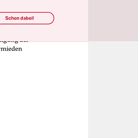
und
 und
Schon dabei!
iner
r
htigung der
ermieden