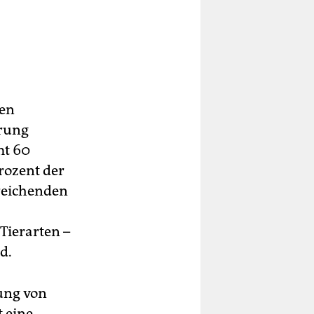
ren
erung
mt 60
rozent der
reichenden
Tierarten –
d.
bung von
 eine