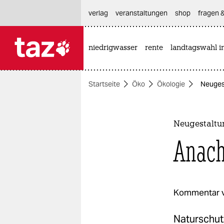
hautnavigation anspringen
hauptinhalt anspringen
footer anspringen
verlag
veranstaltungen
shop
fragen &
niedrigwasser
rente
landtagswahl i

taz zahl ich
taz zahl ich
Startseite
Öko
Ökologie
Neugest
themen
politik
Neugestaltu
öko
Anach
gesellschaft
kultur
Kommentar 
sport
Naturschut