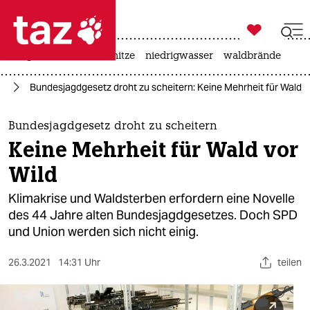

taz zahl ich
krieg in der ukraine
hitze
niedrigwasser
waldbrände

taz zahl ich
ie
Bundesjagdgesetz droht zu scheitern: Keine Mehrheit für Wald v
taz zahl ich
themen
Bundesjagdgesetz droht zu scheitern
Keine Mehrheit für Wald vor
politik
Wild
öko
Klimakrise und Waldsterben erfordern eine Novelle
des 44 Jahre alten Bundesjagdgesetzes. Doch SPD
gesellschaft
und Union werden sich nicht einig.
kultur
26.3.2021
14:31 Uhr
teilen
sport