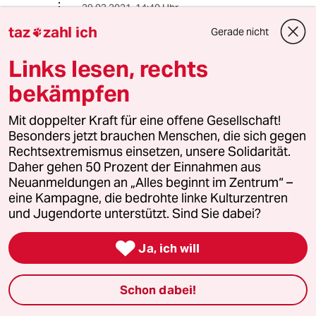
29.03.2021
,
14:40 Uhr
@Albrecht Richter:
taz
zahl ich
Gerade nicht

Guter Einwand mit den Borkenkäfern,
wie ich hier sehe. Am Samstag wurde
Links lesen, rechts
leider mein einer Kommentar nicht
bekämpfen
veröffentlicht, daher füge ich hier
hinzu: Man gibt Unmengen an Geld
Mit doppelter Kraft für eine offene Gesellschaft!
aus, um den Borkenkäfer zu
Besonders jetzt brauchen Menschen, die sich gegen
vernichten, aber Vergrämung oder
Rechtsextremismus einsetzen, unsere Solidarität.
Zäune gegen Fraßschutz sind zu
Daher gehen 50 Prozent der Einnahmen aus
teuer oder unmöglich.
Neuanmeldungen an „Alles beginnt im Zentrum“ –
eine Kampagne, die bedrohte linke Kulturzentren
meistkommentiert
und Jugendorte unterstützt. Sind Sie dabei?

Ja, ich will
1
Krise der Demokratie
AfD-Wählen als Triebabfuhr
Schon dabei!