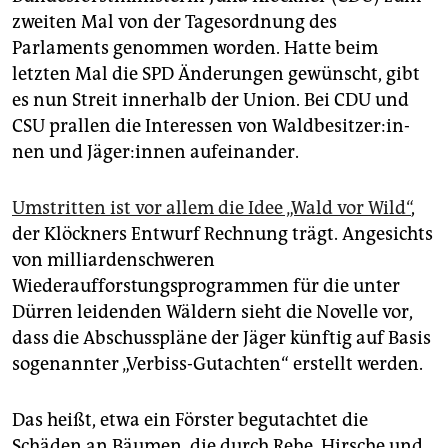
epaper login
zweiten Mal von der Tagesordnung des
Parlaments genommen worden. Hatte beim
letzten Mal die SPD Änderungen gewünscht, gibt
es nun Streit innerhalb der Union. Bei CDU und
CSU prallen die Interessen von Wald­be­sit­ze­r:in­
nen und Jä­ge­r:in­nen aufeinander.
Umstritten ist vor allem die Idee „Wald vor Wild“
,
der Klöckners Entwurf Rechnung trägt. Angesichts
von milliardenschweren
Wiederaufforstungsprogrammen für die unter
Dürren leidenden Wäldern sieht die Novelle vor,
dass die Abschusspläne der Jäger künftig auf Basis
sogenannter „Verbiss-Gutachten“ erstellt werden.
Das heißt, etwa ein Förster begutachtet die
Schäden an Bäumen, die durch Rehe, Hirsche und