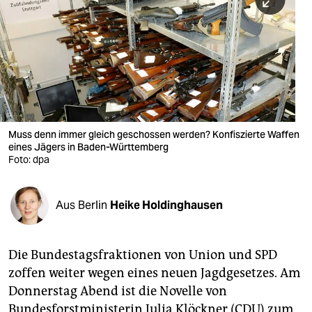
berlin
nord
wahrheit
verlag
verlag
Muss denn immer gleich geschossen werden? Konfiszierte Waffen
eines Jägers in Baden-Württemberg
veranstaltungen
Foto: dpa
shop
fragen & hilfe
Aus Berlin
Heike Holdinghausen
unterstützen
Die Bundestagsfraktionen von Union und SPD
abo
zoffen weiter wegen eines neuen Jagdgesetzes. Am
genossenschaft
Donnerstag Abend ist die Novelle von
Bundesforstministerin Julia Klöckner (CDU) zum