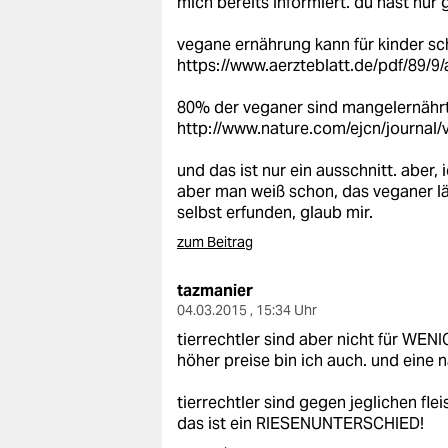
mich bereits informiert. du hast nur 
epaper login
vegane ernährung kann für kinder sc
https://www.aerzteblatt.de/pdf/89/9
80% der veganer sind mangelernährt
http://www.nature.com/ejcn/journal
und das ist nur ein ausschnitt. aber, 
aber man weiß schon, das veganer lä
selbst erfunden, glaub mir.
zum Beitrag
tazmanier
04.03.2015 , 15:34 Uhr
tierrechtler sind aber nicht für WEN
höher preise bin ich auch. und eine n
tierrechtler sind gegen jeglichen fle
das ist ein RIESENUNTERSCHIED!