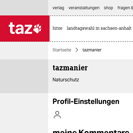
hautnavigation anspringen
hauptinhalt anspringen
footer anspringen
verlag
veranstaltungen
shop
fragen &
hitze
landtagswahl in sachsen-anhalt

taz zahl ich
taz zahl ich
Startseite
tazmanier
themen
tazmanier
politik
Naturschutz
öko
gesellschaft
Profil-Einstellungen
kultur
sport
meine Kommentare