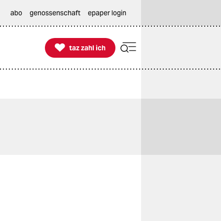
abo
genossenschaft
epaper login

taz zahl ich
taz zahl ich