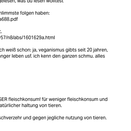
gelesen, was du lesen wolltest
hlimmste folgen haben:
/a688.pdf
.
/v57/n8/abs/1601629a.html
ich weiß schon: ja, veganismus gibts seit 20 jahren,
nger leben usf. ich kenn den ganzen schmu. alles
IGER fleischkonsum! für weniger fleischkonsum und
atürlicher haltung von tieren.
ischverzehr und gegen jegliche nutzung von tieren.