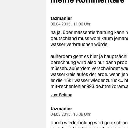
berlin
nord
tazmanier
08.04.2015 , 11:06 Uhr
wahrheit
na ja, über massentierhaltung kann 
verlag
deutschland muss wohl kaum jemand v
wasser verbrauchen würde.
verlag
außerdem geht es hier ja hauptsächl
veranstaltungen
berechnung wird also nur dann prob
müssen. außerdem verschwindet wasser
shop
wasserkreislaufes der erde. wenn je
er die 15k l wasser wieder zurück...
h
fragen & hilfe
mit-rechenfehler.993.de.html?dram:
unterstützen
zum Beitrag
abo
tazmanier
04.03.2015 , 16:06 Uhr
genossenschaft
durch wiederholung wird quatsch auch