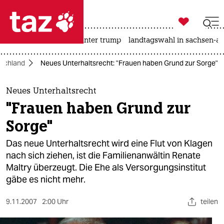

taz zahl ich
nahost-konflikt
usa unter trump
landtagswahl in sachsen-an

taz zahl ich
schland
Neues Unterhaltsrecht: "Frauen haben Grund zur Sorge"
taz zahl ich
themen
Neues Unterhaltsrecht
"Frauen haben Grund zur
politik
Sorge"
öko
Das neue Unterhaltsrecht wird eine Flut von Klagen
nach sich ziehen, ist die Familienanwältin Renate
gesellschaft
Maltry überzeugt. Die Ehe als Versorgungsinstitut
gäbe es nicht mehr.
kultur
sport
9.11.2007
2:00 Uhr
teilen