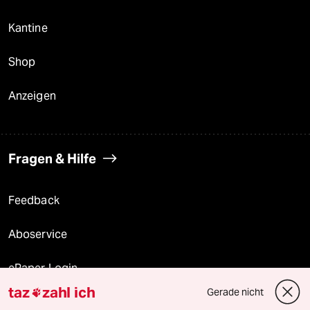
Kantine
Shop
Anzeigen
Fragen & Hilfe
Feedback
Aboservice
ePaper Login
taz
zahl ich
Gerade nicht

Downloads für Abonnierende