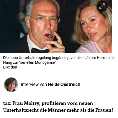
berlin
nord
wahrheit
verlag
verlag
veranstaltungen
Die neue Unterhaltsregelung begünstigt vor allem ältere Herren mit
Hang zur "seriellen Monogamie"
shop
Bild: dpa
fragen & hilfe
Interview von
Heide Oestreich
unterstützen
abo
taz: Frau Maltry, profitieren vom neuen
genossenschaft
Unterhaltsrecht die Männer mehr als die Frauen?