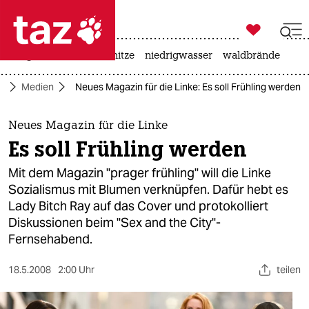

taz zahl ich
krieg in der ukraine
hitze
niedrigwasser
waldbrände

taz zahl ich
ft
Medien
Neues Magazin für die Linke: Es soll Frühling werden
taz zahl ich
themen
Neues Magazin für die Linke
Es soll Frühling werden
politik
Mit dem Magazin "prager frühling" will die Linke
öko
Sozialismus mit Blumen verknüpfen. Dafür hebt es
Lady Bitch Ray auf das Cover und protokolliert
gesellschaft
Diskussionen beim "Sex and the City"-
Fernsehabend.
kultur
18.5.2008
2:00 Uhr
teilen
sport