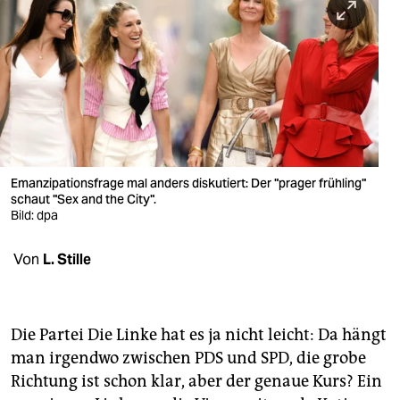
berlin
nord
wahrheit
verlag
verlag
Emanzipationsfrage mal anders diskutiert: Der "prager frühling"
veranstaltungen
schaut "Sex and the City".
Bild: dpa
shop
Von
L. Stille
fragen & hilfe
unterstützen
abo
Die Partei Die Linke hat es ja nicht leicht: Da hängt
man irgendwo zwischen PDS und SPD, die grobe
genossenschaft
Richtung ist schon klar, aber der genaue Kurs? Ein