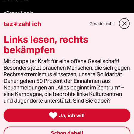
ePaper Login
taz
zahl ich
Gerade nicht

Downloads für Abonnierende
Links lesen, rechts
bekämpfen
© 2026 taz Verlags und Vertriebs GmbH
Alle Rechte vorbehalten. Bei rechtlichen Fragen oder für Genehmigungen
Mit doppelter Kraft für eine offene Gesellschaft!
wenden Sie sich bitte an
lizenzen@taz.de
Besonders jetzt brauchen Menschen, die sich gegen
Rechtsextremismus einsetzen, unsere Solidarität.
Daher gehen 50 Prozent der Einnahmen aus
Feedback
Redaktionsstatut
Kommune-Richtlinien
KI-
Neuanmeldungen an „Alles beginnt im Zentrum“ –
eine Kampagne, die bedrohte linke Kulturzentren
Leitlinie
Informant
Datenschutz
Impressum
AGB
und Jugendorte unterstützt. Sind Sie dabei?
Seitenwende
Einwilligungen widerrufen (Ads)

Ja, ich will
Schon dabei!