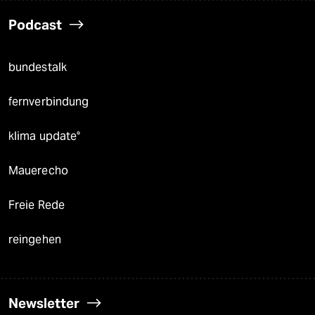
Podcast
bundestalk
fernverbindung
klima update°
Mauerecho
Freie Rede
reingehen
Newsletter