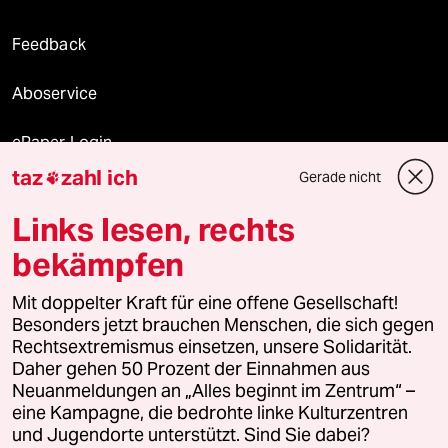
Feedback
Aboservice
ePaper Login
taz
zahl ich
Gerade nicht

Downloads für Abonnierende
Links lesen, rechts
bekämpfen
© 2026 taz Verlags und Vertriebs GmbH
Mit doppelter Kraft für eine offene Gesellschaft!
Alle Rechte vorbehalten. Bei rechtlichen Fragen oder für Genehmigungen
wenden Sie sich bitte an
lizenzen@taz.de
Besonders jetzt brauchen Menschen, die sich gegen
Rechtsextremismus einsetzen, unsere Solidarität.
Daher gehen 50 Prozent der Einnahmen aus
Feedback
Redaktionsstatut
Kommune-Richtlinien
KI-
Neuanmeldungen an „Alles beginnt im Zentrum“ –
eine Kampagne, die bedrohte linke Kulturzentren
Leitlinie
Informant
Datenschutz
Impressum
AGB
und Jugendorte unterstützt. Sind Sie dabei?