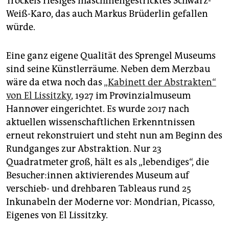
Trockels riesiges maschinengestricktes Schwarz-
Weiß-Karo, das auch Markus Brüderlin gefallen
würde.
Eine ganz eigene Qualität des Sprengel Museums
sind seine Künstlerräume. Neben dem Merzbau
wäre da etwa noch das
„Kabinett der Abstrakten“
von El Lissitzky
, 1927 im Provinzialmuseum
Hannover eingerichtet. Es wurde 2017 nach
aktuellen wissenschaftlichen Erkenntnissen
erneut rekonstruiert und steht nun am Beginn des
Rundganges zur Abstraktion. Nur 23
Quadratmeter groß, hält es als „lebendiges“, die
Be­su­che­r:in­nen aktivierendes Museum auf
verschieb- und drehbaren Tableaus rund 25
Inkunabeln der Moderne vor: Mondrian, Picasso,
Eigenes von El Lissitzky.