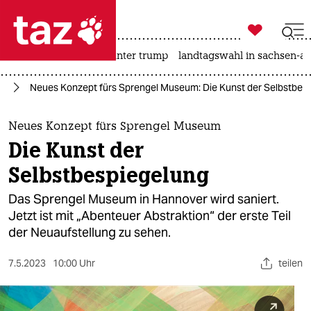

taz zahl ich
nahost-konflikt
usa unter trump
landtagswahl in sachsen-an

taz zahl ich
ur
Neues Konzept fürs Sprengel Museum: Die Kunst der Selbstbes
taz zahl ich
themen
Neues Konzept fürs Sprengel Museum
Die Kunst der
politik
Selbstbespiegelung
öko
Das Sprengel Museum in Hannover wird saniert.
Jetzt ist mit „Abenteuer Abstraktion“ der erste Teil
gesellschaft
der Neuaufstellung zu sehen.
kultur
7.5.2023
10:00 Uhr
teilen
sport