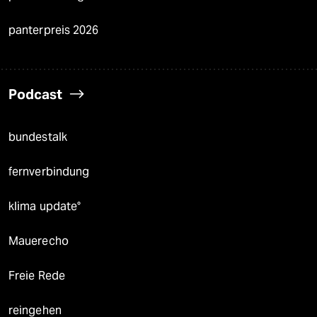
panterpreis 2026
Podcast
bundestalk
fernverbindung
klima update°
Mauerecho
Freie Rede
reingehen