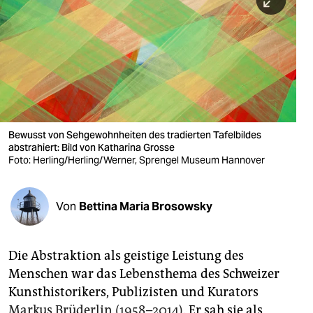
berlin
nord
wahrheit
verlag
verlag
Bewusst von Sehgewohnheiten des tradierten Tafelbildes
abstrahiert: Bild von Katharina Grosse
veranstaltungen
Foto: Herling/Herling/Werner, Sprengel Museum Hannover
shop
fragen & hilfe
Von
Bettina Maria Brosowsky
unterstützen
Die Abstraktion als geistige Leistung des
abo
Menschen war das Lebensthema des Schweizer
genossenschaft
Kunsthistorikers, Publizisten und Kurators
Markus Brüderlin (1958–2014)
. Er sah sie als