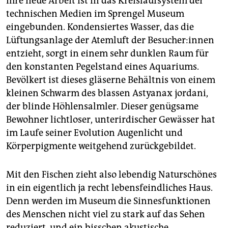
Ihre neue Arbeit ist in das Kreislaufsystem der
technischen Medien im Sprengel Museum
eingebunden. Kondensiertes Wasser, das die
Lüftungsanlage der Atemluft der Be­su­che­r:in­nen
entzieht, sorgt in einem sehr dunklen Raum für
den konstanten Pegelstand eines Aquariums.
Bevölkert ist dieses gläserne Behältnis von einem
kleinen Schwarm des blassen Astyanax jordani,
der blinde Höhlensalmler. Dieser genügsame
Bewohner lichtloser, unterirdischer Gewässer hat
im Laufe seiner Evolution Augenlicht und
Körperpigmente weitgehend zurückgebildet.
Mit den Fischen zieht also lebendig Naturschönes
in ein eigentlich ja recht lebensfeindliches Haus.
Denn werden im Museum die Sinnesfunktionen
des Menschen nicht viel zu stark auf das Sehen
reduziert, und ein bisschen akustische