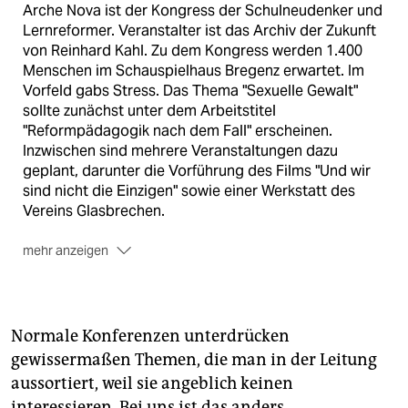
Arche Nova ist der Kongress der Schulneudenker und
Lernreformer. Veranstalter ist das Archiv der Zukunft
von Reinhard Kahl. Zu dem Kongress werden 1.400
Menschen im Schauspielhaus Bregenz erwartet. Im
Vorfeld gabs Stress. Das Thema "Sexuelle Gewalt"
sollte zunächst unter dem Arbeitstitel
"Reformpädagogik nach dem Fall" erscheinen.
Inzwischen sind mehrere Veranstaltungen dazu
geplant, darunter die Vorführung des Films "Und wir
sind nicht die Einzigen" sowie einer Werkstatt des
Vereins Glasbrechen.
mehr anzeigen
Erstrangige Redner wie Remo Largo, Gerald Hüther,
Stephan Jansen, Donata Elschenbroich oder Jürgen
Oelkers machen den Kongress spannend. Auch hier
gab es allerdings Unmut, da die Kongressplanung bis
Normale Konferenzen unterdrücken
gestern Mittag offen war. (
adz-netzwerk.de
) "Es ist für
gewissermaßen Themen, die man in der Leitung
mich unverständlich, dass selbst fünf Tage vorher
aussortiert, weil sie angeblich keinen
kein festes Programm zu finden ist", schreibt etwa
interessieren. Bei uns ist das anders,