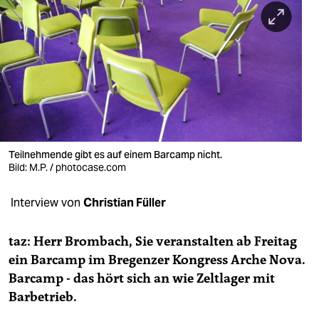
berlin
nord
wahrheit
verlag
verlag
veranstaltungen
Teilnehmende gibt es auf einem Barcamp nicht.
Bild: M.P. / photocase.com
shop
Interview von
Christian Füller
fragen & hilfe
unterstützen
taz: Herr Brombach, Sie veranstalten ab Freitag
ein Barcamp im Bregenzer Kongress Arche Nova.
abo
Barcamp - das hört sich an wie Zeltlager mit
genossenschaft
Barbetrieb.