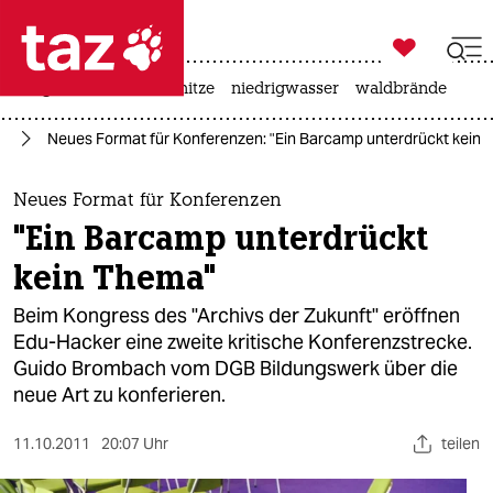

taz zahl ich
krieg in der ukraine
hitze
niedrigwasser
waldbrände

taz zahl ich
ng
Neues Format für Konferenzen: "Ein Barcamp unterdrückt kein
taz zahl ich
themen
Neues Format für Konferenzen
"Ein Barcamp unterdrückt
politik
kein Thema"
öko
Beim Kongress des "Archivs der Zukunft" eröffnen
Edu-Hacker eine zweite kritische Konferenzstrecke.
gesellschaft
Guido Brombach vom DGB Bildungswerk über die
neue Art zu konferieren.
kultur
sport
11.10.2011
20:07 Uhr
teilen