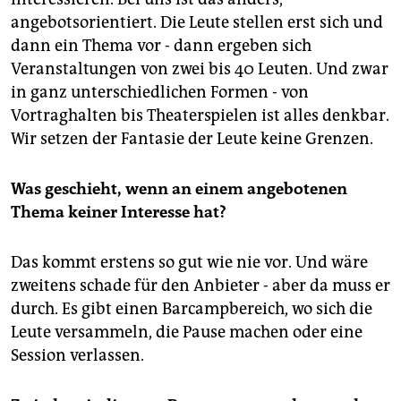
Tobias Hübner in seinem Blog medienistik.
angebotsorientiert. Die Leute stellen erst sich und
(
tiny.cc/bregenzNO
) Da kommt das neue Barcamp von
Guido Brombach als ergänzendes Format für den
dann ein Thema vor - dann ergeben sich
Bregenzer Kongress gerade recht. (s. Interview)
Veranstaltungen von zwei bis 40 Leuten. Und zwar
in ganz unterschiedlichen Formen - von
Vortraghalten bis Theaterspielen ist alles denkbar.
Wir setzen der Fantasie der Leute keine Grenzen.
Was geschieht, wenn an einem angebotenen
Thema keiner Interesse hat?
Das kommt erstens so gut wie nie vor. Und wäre
zweitens schade für den Anbieter - aber da muss er
durch. Es gibt einen Barcampbereich, wo sich die
Leute versammeln, die Pause machen oder eine
Session verlassen.