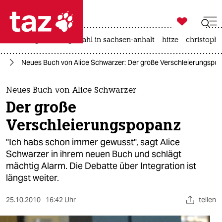

taz zahl ich
iran-krieg
landtagswahl in sachsen-anhalt
hitze
christophe

taz zahl ich
ch
Neues Buch von Alice Schwarzer: Der große Verschleierungspo
taz zahl ich
themen
Neues Buch von Alice Schwarzer
Der große
politik
Verschleierungspopanz
öko
"Ich habs schon immer gewusst", sagt Alice
Schwarzer in ihrem neuen Buch und schlägt
gesellschaft
mächtig Alarm. Die Debatte über Integration ist
längst weiter.
kultur
sport
25.10.2010
16:42 Uhr
teilen