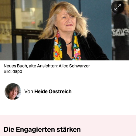
berlin
nord
wahrheit
verlag
verlag
veranstaltungen
Neues Buch, alte Ansichten: Alice Schwarzer
Bild: dapd
shop
fragen & hilfe
Von
Heide Oestreich
unterstützen
abo
genossenschaft
Die Engagierten stärken