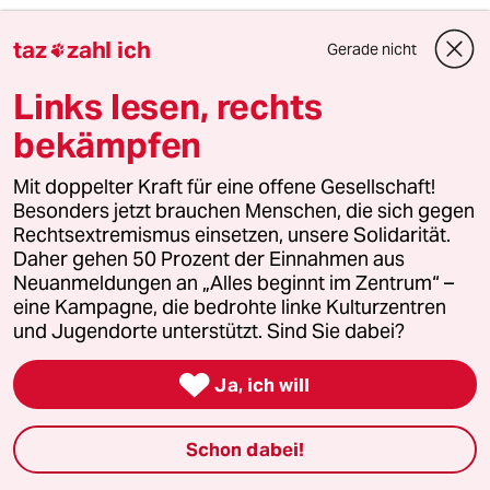
so einfach ist das auch heute noch. da hab ihr
taz
zahl ich
wieder mal nicht zugehört oder nicht gelesen.
Gerade nicht

schwarzers buch richtet sich nicht gegen das
Links lesen, rechts
islamische, sondern gegen das islamistische.
bekämpfen
das könnt ihr euch sprachlich in etwa so
vorstellen wie den unterschied zwischen sozial
Mit doppelter Kraft für eine offene Gesellschaft!
und sozialistisch.
Besonders jetzt brauchen Menschen, die sich gegen
Rechtsextremismus einsetzen, unsere Solidarität.
ist doch einfach, wenn mans erstmal kapiert
Daher gehen 50 Prozent der Einnahmen aus
hat, oder?!
Neuanmeldungen an „Alles beginnt im Zentrum“ –
eine Kampagne, die bedrohte linke Kulturzentren
und Jugendorte unterstützt. Sind Sie dabei?
Ihr NameMonthy
IN
25.10.2010
,
19:18 Uhr

Ja, ich will
wtf is Alice?
Schon dabei!
Letztes Aufzappeln vor dem allgemeinen
Vergessen. Einfach nur noch Panne die Gute.