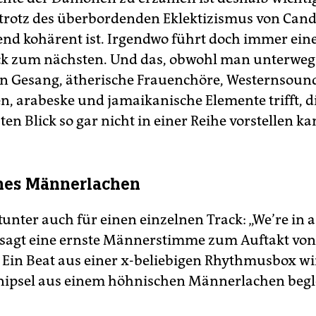
rotz des überbordenden Eklektizismus von Can
nd kohärent ist. Irgendwo führt doch immer ein
k zum nächsten. Und das, obwohl man unterweg
n Gesang, ätherische Frauenchöre, Westernsound
en, arabeske und jamaikanische Elemente trifft, d
ten Blick so gar nicht in einer Reihe vorstellen ka
hes Männerlachen
tunter auch für einen einzelnen Track: „We’re in 
“ sagt eine ernste Männerstimme zum Auftakt vo
“. Ein Beat aus einer x-beliebigen Rhythmusbox w
ipsel aus einem höhnischen Männerlachen begle