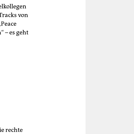
elkollegen
Tracks von
„Peace
“ – es geht
ie rechte