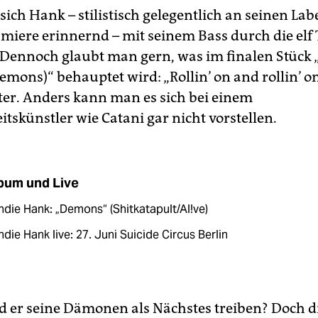
sich Hank – stilistisch gelegentlich an seinen Lab
iere erinnernd – mit seinem Bass durch die elf 
Dennoch glaubt man gern, was im finalen Stück 
mons)“ behauptet wird: „Rollin’ on and rollin’ on
er. Anders kann man es sich bei einem
eitskünstler wie Catani gar nicht vorstellen.
bum und Live
die Hank: „Demons“ (Shitkatapult/Al!ve)
die Hank live: 27. Juni Suicide Circus Berlin
d er seine Dämonen als Nächstes treiben? Doch d