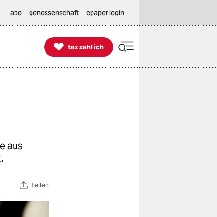
abo
genossenschaft
epaper login

taz zahl ich
taz zahl ich
e aus
.
teilen