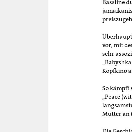
Bassline d
jamaikani
preiszugeb
Überhaupt 
vor, mit d
sehr assozi
„Babyshka 
Kopfkino a
So kämpft 
„Peace (wi
langsamste
Mutter an 
Die Geschi