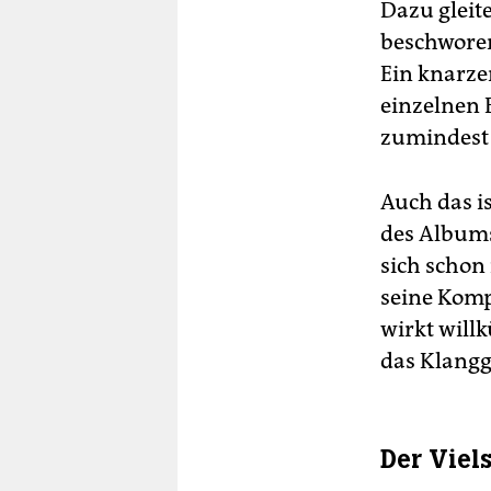
Dazu glei
beschworen
Ein knarze
einzelnen 
zumindest
Auch das i
des Albums:
sich schon
seine Komp
wirkt willk
das Klang
Der Viel