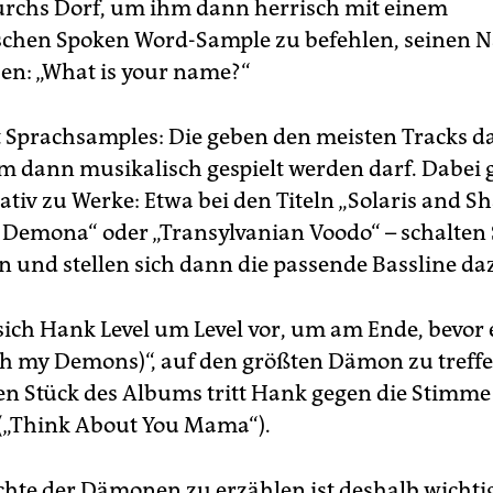
urchs Dorf, um ihm dann herrisch mit einem
schen Spoken Word-Sample zu befehlen, seinen
en: „What is your name?“
Sprachsamples: Die geben den meisten Tracks 
em dann musikalisch gespielt werden darf. Dabei
ativ zu Werke: Etwa bei den Titeln „Solaris and 
Demona“ oder „Transylvanian Voodo“ – schalten 
n und stellen sich dann die passende Bassline da
sich Hank Level um Level vor, um am Ende, bevor 
th my Demons)“, auf den größten Dämon zu treffe
n Stück des Albums tritt Hank gegen die Stimme
(„Think About You Mama“).
chte der Dämonen zu erzählen ist deshalb wichtig