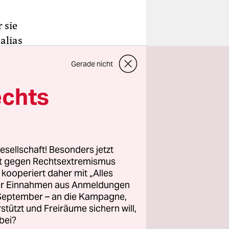
 sie
alias
nd Wahl-
Gerade nicht
echts
e Dämonen
lich
ns“ ein
esellschaft! Besonders jetzt
mit dem
rt gegen Rechtsextremismus
z kooperiert daher mit „Alles
Bass, Mut
ller Einnahmen aus Anmeldungen
astik für
. September – an die Kampagne,
rstützt und Freiräume sichern will,
bei?