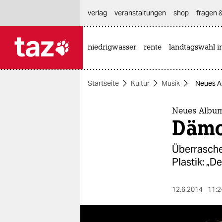
hautnavigation anspringen
hauptinhalt anspringen
footer anspringen
verlag
veranstaltungen
shop
fragen &
niedrigwasser
rente
landtagswahl i

taz zahl ich
taz zahl ich
Startseite
Kultur
Musik
Neues A
themen
politik
Neues Album
Dämo
öko
Überrasche
gesellschaft
Plastik: „D
kultur
12.6.2014
11:2
sport