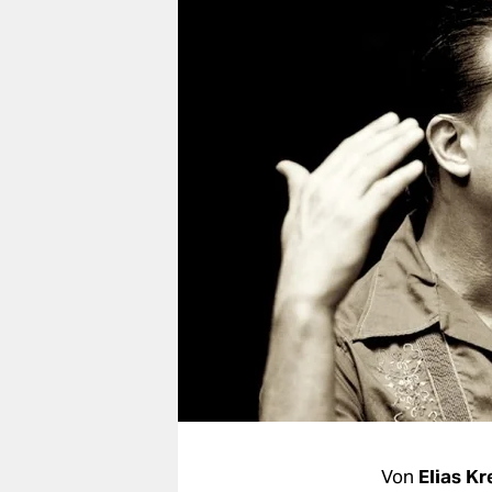
berlin
nord
wahrheit
verlag
verlag
veranstaltungen
shop
fragen & hilfe
unterstützen
abo
genossenschaft
Von
Elias K