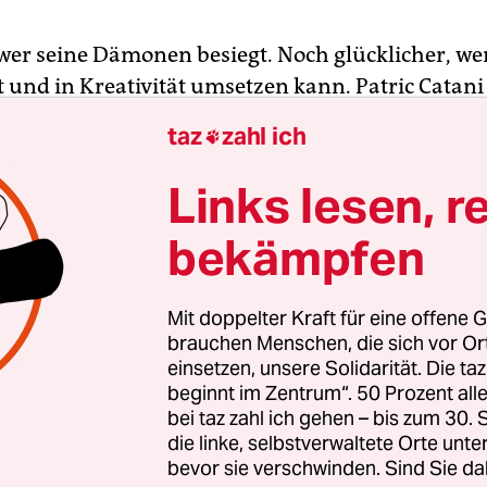
 wer seine Dämonen besiegt. Noch glücklicher, wer
t und in Kreativität umsetzen kann. Patric Catani 
k, seit Anfang der Neunziger als bunter Hund u
taz
zahl ich

r bekannt, hat sich seinen Dämo
Links lesen, r
lt und auf Albumlänge einen Kampf mit ihnen
bekämpfen
en. Da man als bunter Hund deutlich gewitzter
r Maler Sigmar Polke, dem höhere Wesen bekannt
die rechte obere Ecke schwarz zu malen, ist „Demo
Mit doppelter Kraft für eine offene G
haltsames Album geworden. Das Zauberrezept, 
brauchen Menschen, die sich vor O
einsetzen, unsere Solidarität. Die ta
k den Dämonen begegnet, ist eine gute Portion 
beginnt im Zentrum“. 50 Prozent a
izismus und unhöfliche Geräusche aus reinem Pl
bei taz zahl ich gehen – bis zum 30
e Abwehrkraft.
die linke, selbstverwaltete Orte unte
bevor sie verschwinden. Sind Sie da