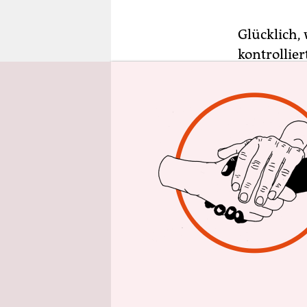
epaper login
Glücklich,
kontrollier
Candie Han
Kreuzberge
nen gestel
ausgefocht
hat als de
befahlen, 
sehr unter
Candie Han
zum Eklekt
die größer