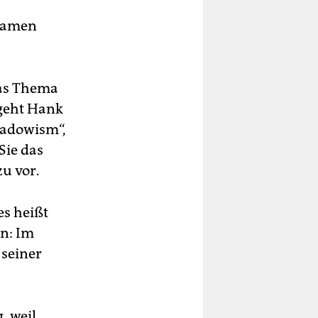
 Namen
das Thema
 geht Hank
Shadowism“,
Sie das
zu vor.
es heißt
n: Im
 seiner
, weil