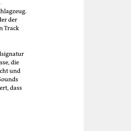
h
chlagzeug.
der der
n Track
dsignatur
sse, die
icht und
 Sounds
ert, dass