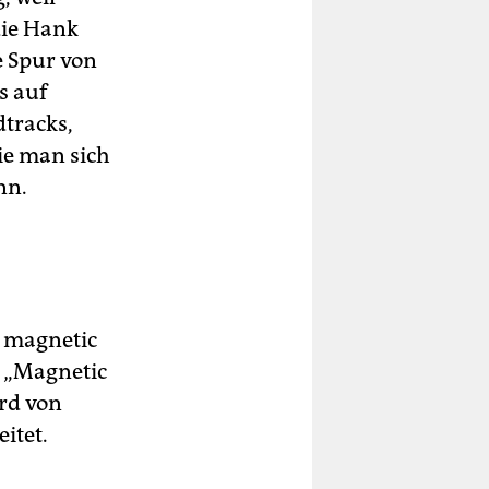
die Hank
e Spur von
s auf
tracks,
ie man sich
nn.
a magnetic
n „Magnetic
ird von
itet.