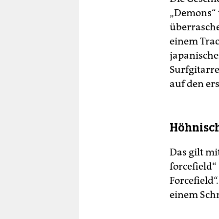
„Demons“ t
überrasche
einem Trac
japanische
Surfgitarr
auf den ers
Höhnisc
Das gilt mi
forcefield
Forcefield
einem Schn