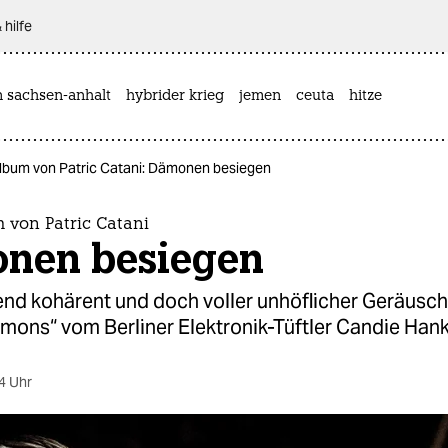
 hilfe
n sachsen-anhalt
hybrider krieg
jemen
ceuta
hitze
lbum von Patric Catani: Dämonen besiegen
 von Patric Catani
nen besiegen
nd kohärent und doch voller unhöflicher Geräusch
emons“ vom Berliner Elektronik-Tüftler Candie Hank
4 Uhr