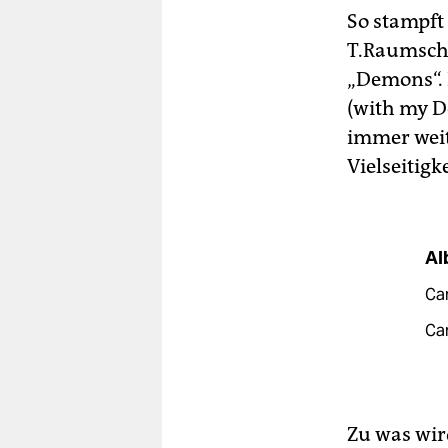
So stampft 
T.Raumschm
„Demons“. 
(with my De
immer weit
Vielseitigk
Al
Can
Can
Zu was wir