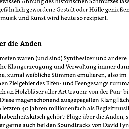
gewissen Ahnung des historischen Schmutzes läss
efährlich gewordene Gestalt oder Hülle genießen
usik und Kunst wird heute so rezipiert.
er die Anden
sten waren (und sind) Synthesizer und andere
che Klangerzeugung und Verwaltung immer dann
e, zumal weibliche Stimmen emulieren, also im
en Zielgebiet des Elfen- und Feengesangs rumm
ch an Holzbläser aller Art trauen: von der Pan- bi
. Diese magenschonend ausgepegelten Klangfläc
 letzten 40 Jahren millionenfach als Begleitmusi
rhabenheitskitsch gehört: Flüge über die Anden, 
ber gerne auch bei den Soundtracks von David Ly