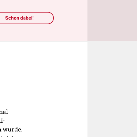
Schon dabei!
mal
i-
n wurde.