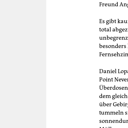
Freund An
Es gibt ka
total abge
unbegrenzte
besonders 
Fernsehzim
Daniel Lop
Point Neve
Überdosen 
dem gleich
über Gebir
tummeln si
sonnendurc