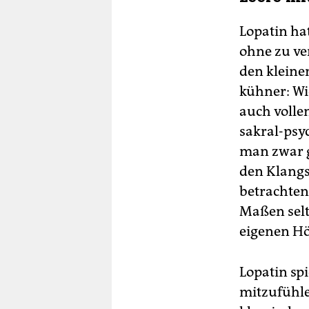
Lopatin hat
ohne zu ve
den kleine
kühner: W
auch volle
sakral-psy
man zwar g
den Klangsc
betrachten:
Maßen selt
eigenen Hör
Lopatin spi
mitzufühle