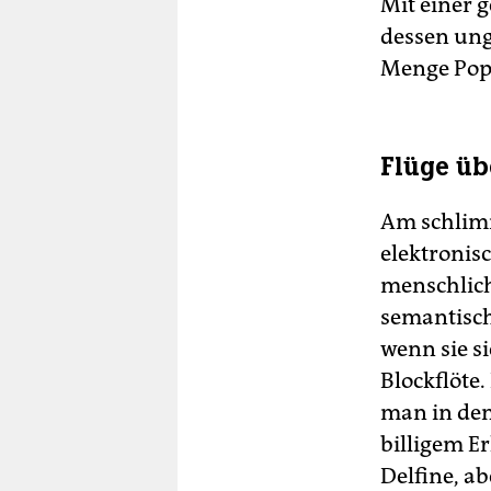
Mit einer 
dessen ung
Menge Popm
Flüge üb
Am schlimm
elektronis
menschlich
semantisch
wenn sie si
Blockflöte
man in den
billigem E
Delfine, a