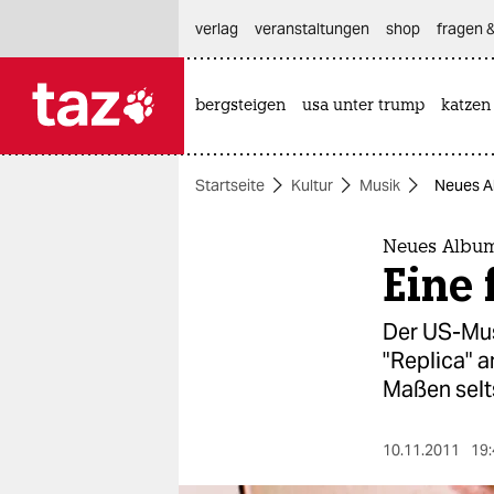
hautnavigation anspringen
hauptinhalt anspringen
footer anspringen
verlag
veranstaltungen
shop
fragen &
bergsteigen
usa unter trump
katzen

taz zahl ich
taz zahl ich
Startseite
Kultur
Musik
Neues Al
themen
politik
Neues Album
Eine 
öko
Der US-Mus
gesellschaft
"Replica" a
Maßen selt
kultur
sport
10.11.2011
19: