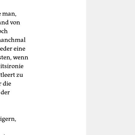
ie man,
and von
och
 manchmal
eder eine
sten, wenn
itsironie
tleert zu
r die
 der
eigern,