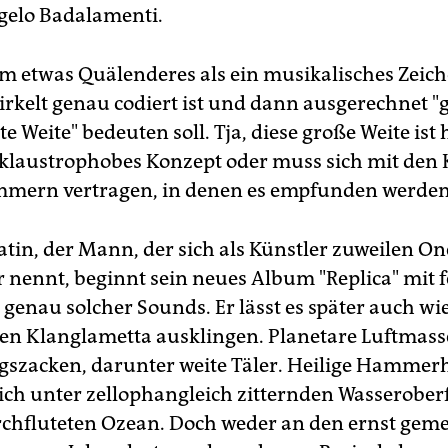
gelo Badalamenti.
um etwas Quälenderes als ein musikalisches Zeich
zirkelt genau codiert ist und dann ausgerechnet "
 Weite" bedeuten soll. Tja, diese große Weite ist 
klaustrophobes Konzept oder muss sich mit den 
mern vertragen, in denen es empfunden werden 
atin, der Mann, der sich als Künstler zuweilen O
r nennt, beginnt sein neues Album "Replica" mit f
genau solcher Sounds. Er lässt es später auch wi
en Klanglametta ausklingen. Planetare Luftmass
gszacken, darunter weite Täler. Heilige Hammer
ch unter zellophangleich zitternden Wasserober
hfluteten Ozean. Doch weder an den ernst geme