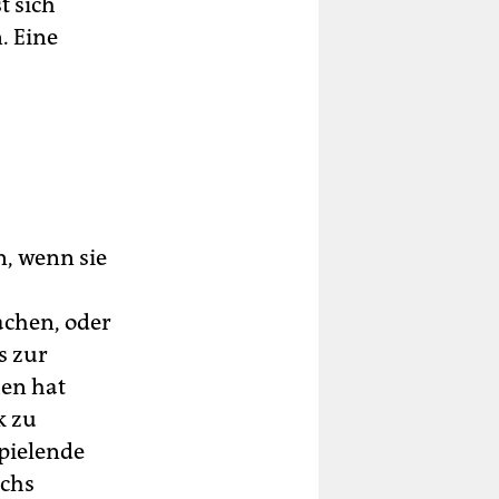
t sich
. Eine
, wenn sie
achen, oder
s zur
hen hat
k zu
spielende
nchs