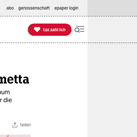
abo
genossenschaft
epaper login

taz zahl ich
taz zahl ich
metta
lbum
r die
teilen