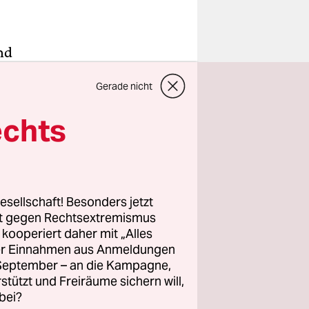
nd
ltig
Gerade nicht
bus 4 und
mit
echts
n, mit der
esellschaft! Besonders jetzt
en Akte
rt gegen Rechtsextremismus
sie
z kooperiert daher mit „Alles
ller Einnahmen aus Anmeldungen
erden,
. September – an die Kampagne,
ne.
rstützt und Freiräume sichern will,
bei?