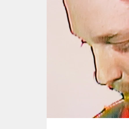
berlin
nord
wahrheit
verlag
verlag
veranstaltungen
shop
fragen & hilfe
unterstützen
abo
genossenschaft