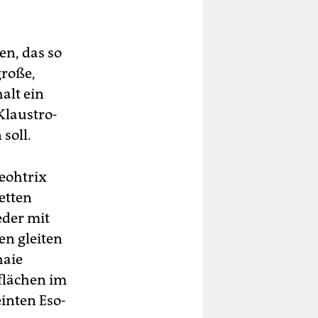
en, das so
große,
halt ein
Klaustro-
soll.
neohtrix
etten
eder mit
en gleiten
haie
flächen im
inten Eso-