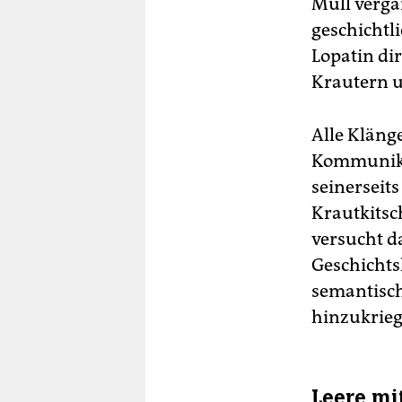
Müll verga
geschichtl
Lopatin dir
Krautern u
Alle Kläng
Kommunikat
seinerseit
Krautkitsc
versucht d
Geschichts
semantisch
hinzukrieg
Leere mi