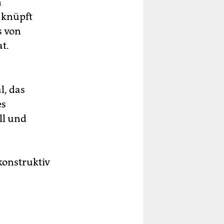
n
 knüpft
s von
t.
l, das
es
ll und
konstruktiv