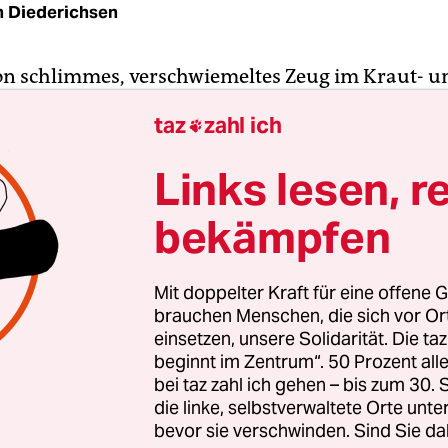
h Diederichsen
on schlimmes, verschwiemeltes Zeug im Kraut- u
 der 1970er. Die gegenwärtig wieder einmal gewa
taz
zahl ich

de Begeisterung für einfach alles zwischen Lim
exus Quam und Popul Vuh kann man sich nur da
Links lesen, r
dass die heutigen Fans das Vokabular nur noch als
bekämpfen
 glitzernde, aber leere Zeichenpracht wahrnehme
n kann, was man will.
Mit doppelter Kraft für eine offene G
 nicht? Die oft präzise gesetzten kommunikativ
brauchen Menschen, die sich vor O
akte der Popmusik vergangener Tage, die, wenn 
einsetzen, unsere Solidarität. Die ta
beginnt im Zentrum“. 50 Prozent a
 ihre Kontexte hinter sich lassen und ungültig w
bei taz zahl ich gehen – bis zum 30
ern die eigentümliche Schönheit der Zeichenrui
die linke, selbstverwaltete Orte unte
bevor sie verschwinden. Sind Sie da