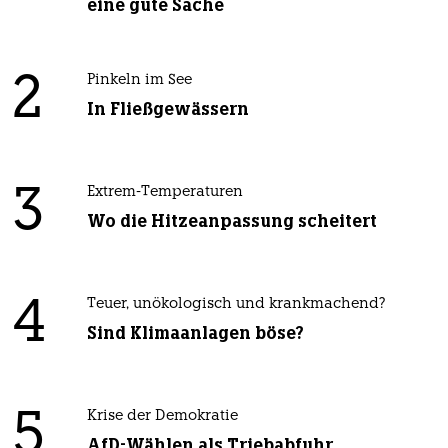
eine gute Sache
2
Pinkeln im See
In Fließgewässern
3
Extrem-Temperaturen
Wo die Hitzeanpassung scheitert
4
Teuer, unökologisch und krankmachend?
Sind Klimaanlagen böse?
5
Krise der Demokratie
AfD-Wählen als Triebabfuhr