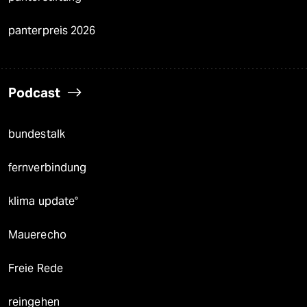
panterpreis 2026
Podcast
bundestalk
fernverbindung
klima update°
Mauerecho
Freie Rede
reingehen