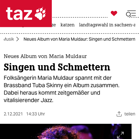

taz zahl ich
iran-krieg
ceuta
hitze
katzen
landtagswahl in sachsen-an

taz zahl ich
Musik
Neues Album von Maria Muldaur: Singen und Schmettern
taz zahl ich
themen
Neues Album von Maria Muldaur
Singen und Schmettern
politik
Folksängerin Maria Muldaur spannt mit der
öko
Brassband Tuba Skinny ein Album zusammen.
Dabei heraus kommt zeitgemäßer und
gesellschaft
vitalisierender Jazz.
kultur
2.12.2021
14:33 Uhr
teilen
sport