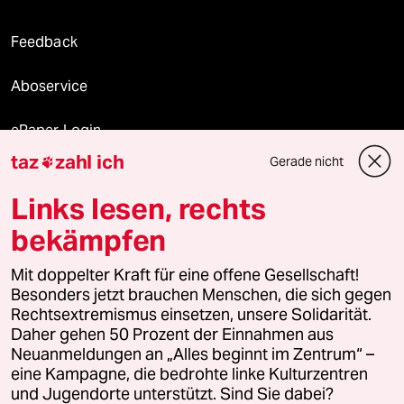
Feedback
Aboservice
ePaper Login
taz
zahl ich
Gerade nicht

Downloads für Abonnierende
Links lesen, rechts
bekämpfen
© 2026 taz Verlags und Vertriebs GmbH
Mit doppelter Kraft für eine offene Gesellschaft!
Alle Rechte vorbehalten. Bei rechtlichen Fragen oder für Genehmigungen
wenden Sie sich bitte an
lizenzen@taz.de
Besonders jetzt brauchen Menschen, die sich gegen
Rechtsextremismus einsetzen, unsere Solidarität.
Daher gehen 50 Prozent der Einnahmen aus
Feedback
Redaktionsstatut
Kommune-Richtlinien
KI-
Neuanmeldungen an „Alles beginnt im Zentrum“ –
eine Kampagne, die bedrohte linke Kulturzentren
Leitlinie
Informant
Datenschutz
Impressum
AGB
und Jugendorte unterstützt. Sind Sie dabei?