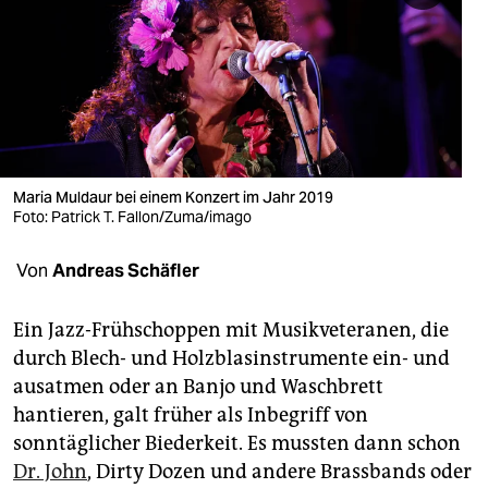
berlin
nord
wahrheit
verlag
verlag
Maria Muldaur bei einem Konzert im Jahr 2019
Foto: Patrick T. Fallon/Zuma/imago
veranstaltungen
Von
Andreas Schäfler
shop
fragen & hilfe
Ein Jazz-Frühschoppen mit Musikveteranen, die
durch Blech- und Holzblas­instrumente ein- und
unterstützen
ausatmen oder an Banjo und Waschbrett
abo
hantieren, galt früher als Inbegriff von
sonntäglicher Biederkeit. Es mussten dann schon
genossenschaft
Dr. John
, Dirty Dozen und andere Brassbands oder