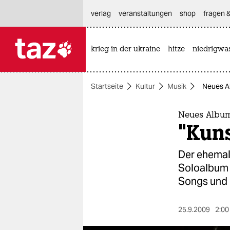
hautnavigation anspringen
hauptinhalt anspringen
footer anspringen
verlag
veranstaltungen
shop
fragen &
krieg in der ukraine
hitze
niedrigwa

taz zahl ich
taz zahl ich
Startseite
Kultur
Musik
Neues Al
themen
politik
Neues Album
"Kuns
öko
Der ehemal
gesellschaft
Soloalbum 
Songs und 
kultur
sport
25.9.2009
2:00