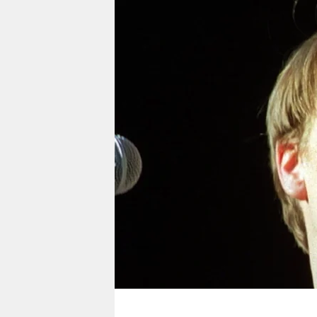
berlin
nord
wahrheit
verlag
verlag
veranstaltungen
shop
fragen & hilfe
unterstützen
abo
genossenschaft