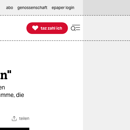
abo
genossenschaft
epaper login

taz zahl ich
taz zahl ich
en"
en
imme, die
teilen