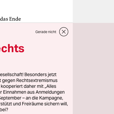
 das Ende
ten Band
Gerade nicht
büt ein.
h sing’,
echts
, aber auch
d es ganz
esellschaft! Besonders jetzt
ass aus
rt gegen Rechtsextremismus
 Feedbacks
z kooperiert daher mit „Alles
ller Einnahmen aus Anmeldungen
. September – an die Kampagne,
rstützt und Freiräume sichern will,
bei?