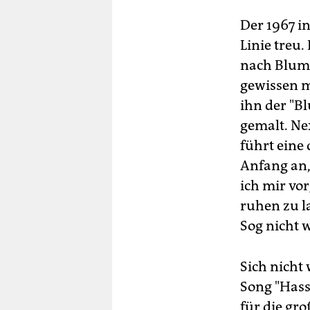
Der 1967 i
Linie treu
nach Blumf
gewissen m
ihn der "B
gemalt. Ne
führt eine
Anfang an,
ich mir vo
ruhen zu l
Sog nicht 
Sich nicht
Song "Hass
für die gr