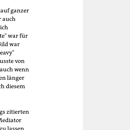
 auf ganzer
r auch
mich
te" war für
Bild war
eavy"
wusste von
, auch wenn
en länger
ich diesem
s zitierten
Mediator
zu lassen,