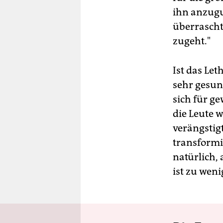
ihn anzugu
überrascht,
zugeht."
Ist das Let
sehr gesun
sich für ge
die Leute 
verängstig
transformi
natürlich, 
ist zu weni