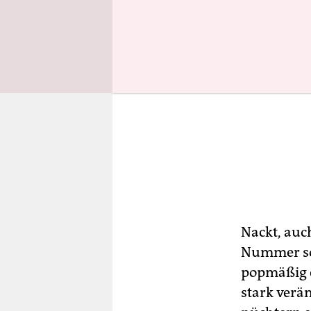
Nackt, auc
Nummer sog
popmäßig e
stark verä