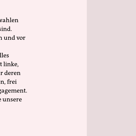
wahlen
sind.
h und vor
lles
 linke,
ür deren
n, frei
ngagement.
e unsere