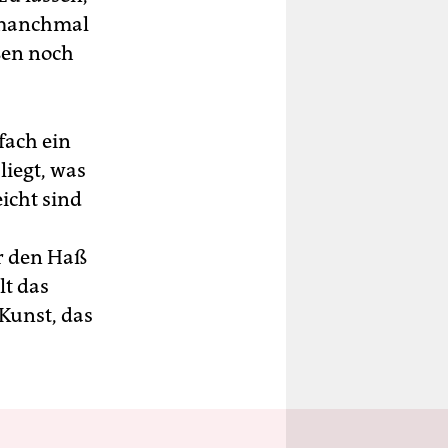
n manchmal
aßen noch
nfach ein
liegt, was
eicht sind
r den Haß
lt das
 Kunst, das