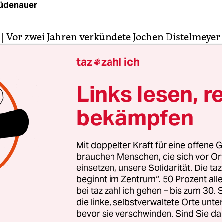
Rüdenauer
| Vor zwei Jahren verkündete Jochen Distelmeyer
en Zitat-Montagen, Lyrik und Pathos angesiedel
taz
zahl ich

 nun mit dem A-capella-Stück "Regen" sein Solode
durch die Straßen ohne Gott und ohne Geld/ und ic
Links lesen, r
ißt, ich war dir treu," heißt es darin gefühlsdick
bekämpfen
rt an Sprechtexte von früheren Alben, und ich fan
Mit doppelter Kraft für eine offene G
 "Regen" die Platte so nackt, offen einleitet und d
brauchen Menschen, die sich vor O
lle, aus diesem geträumten Traum schließlich die
einsetzen, unsere Solidarität. Die ta
beginnt im Zentrum“. 50 Prozent a
en," erklärt Jochen Distelmeyer im Interview.
bei taz zahl ich gehen – bis zum 30
die linke, selbstverwaltete Orte unte
bevor sie verschwinden. Sind Sie da