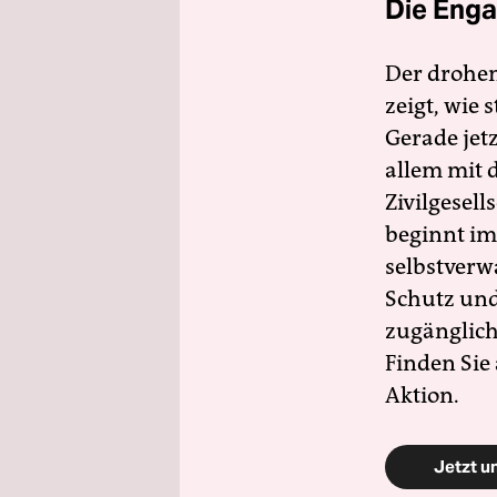
Die Enga
Der drohe
zeigt, wie
Gerade jet
allem mit d
Zivilgesell
beginnt im
selbstverw
Schutz und 
zugänglich
Finden Sie
Aktion.
Jetzt u