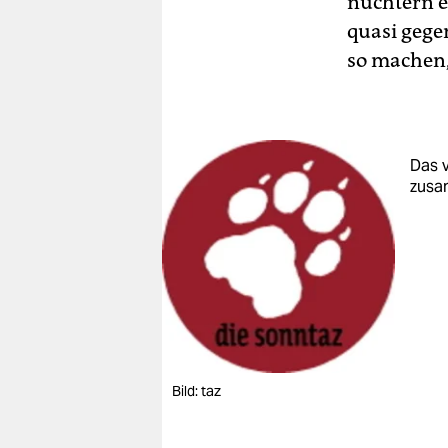
nüchtern e
quasi gegen
so machen,
Das v
zusa
Bild: taz