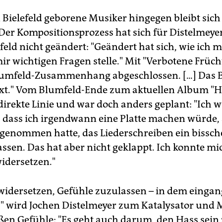
n Bielefeld geborene Musiker hingegen bleibt sich
. Der Kompositionsprozess hat sich für Distelmeye
eld nicht geändert: "Geändert hat sich, wie ich 
ir wichtigen Fragen stelle." Mit "Verbotene Früch
lumfeld-Zusammenhang abgeschlossen. [...] Das 
xt." Vom Blumfeld-Ende zum aktuellen Album "H
 direkte Linie und war doch anders geplant: "Ich 
 dass ich irgendwann eine Platte machen würde
rgenommen hatte, das Liederschreiben ein bissch
assen. Das hat aber nicht geklappt. Ich konnte m
widersetzen."
 widersetzen, Gefühle zuzulassen – in dem eingang
" wird Jochen Distelmeyer zum Katalysator und 
oßen Gefühle: "Es geht auch darum, den Hass sein 