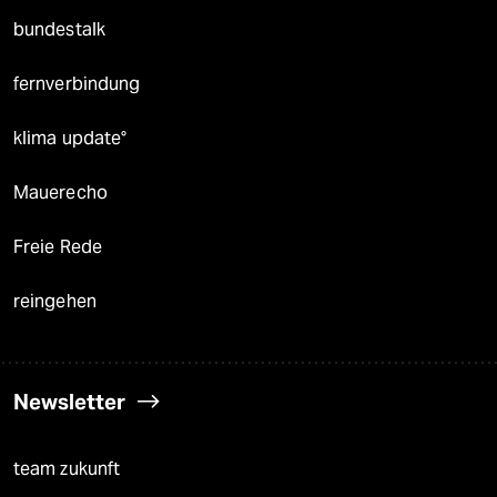
bundestalk
fernverbindung
klima update°
Mauerecho
Freie Rede
reingehen
Newsletter
team zukunft