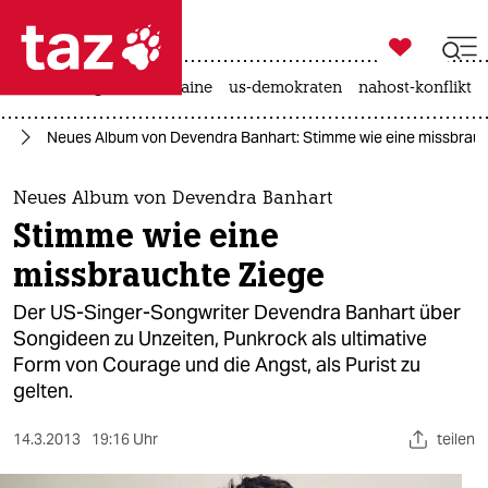

taz zahl ich
hitze
krieg in der ukraine
us-demokraten
nahost-konflikt

taz zahl ich
ik
Neues Album von Devendra Banhart: Stimme wie eine missbrauc
taz zahl ich
themen
Neues Album von Devendra Banhart
Stimme wie eine
politik
missbrauchte Ziege
öko
Der US-Singer-Songwriter Devendra Banhart über
Songideen zu Unzeiten, Punkrock als ultimative
gesellschaft
Form von Courage und die Angst, als Purist zu
gelten.
kultur
sport
14.3.2013
19:16 Uhr
teilen