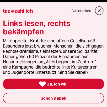
taz frisch
taz
zahl ich
Gerade nicht

taz zahl ich
Links lesen, rechts
taz lab Infobrief
bekämpfen
Mit doppelter Kraft für eine offene Gesellschaft!
Besonders jetzt brauchen Menschen, die sich gegen
Veranstaltungen
Rechtsextremismus einsetzen, unsere Solidarität.
Daher gehen 50 Prozent der Einnahmen aus
Neuanmeldungen an „Alles beginnt im Zentrum“ –
Demnächst
eine Kampagne, die bedrohte linke Kulturzentren
und Jugendorte unterstützt. Sind Sie dabei?
Vor Ort

Ja, ich will
Live im Stream
Schon dabei!
Vergangene