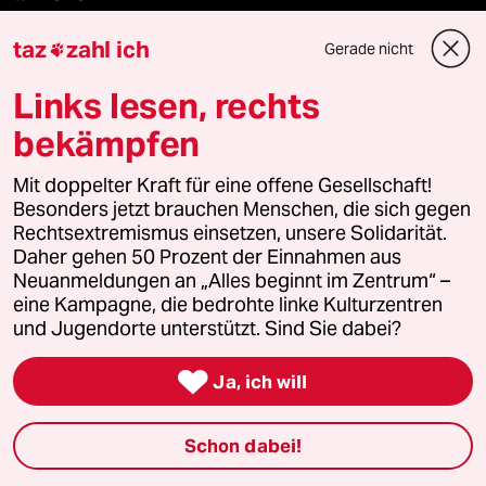
taz
zahl ich
Le Monde diplomatique
Gerade nicht

Links lesen, rechts
taz Archiv
bekämpfen
Mit doppelter Kraft für eine offene Gesellschaft!
Mehr taz Angebote
Besonders jetzt brauchen Menschen, die sich gegen
Rechtsextremismus einsetzen, unsere Solidarität.
Daher gehen 50 Prozent der Einnahmen aus
Reisen
Neuanmeldungen an „Alles beginnt im Zentrum“ –
eine Kampagne, die bedrohte linke Kulturzentren
Kantine
und Jugendorte unterstützt. Sind Sie dabei?
Shop

Ja, ich will
Anzeigen
Schon dabei!