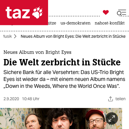

taz zahl ich
krieg in der ukraine
hitze
us-demokraten
nahost-konflikt

taz zahl ich
Musik
Neues Album von Bright Eyes: Die Welt zerbricht in Stücke
taz zahl ich
themen
Neues Album von Bright Eyes
Die Welt zerbricht in Stücke
politik
Sichere Bank für alle Versehrten: Das US-Trio Bright
öko
Eyes ist wieder da – mit einem neuen Album namens
„Down in the Weeds, Where the World Once Was“.
gesellschaft
2.9.2020
10:48 Uhr
teilen
kultur
sport