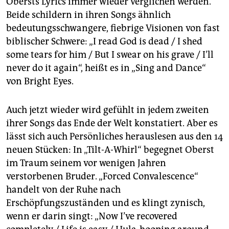
Obersts Lyrics immer wieder verglichen werden.
Beide schildern in ihren Songs ähnlich
bedeutungsschwangere, fiebrige Visionen von fast
biblischer Schwere: „I read God is dead / I shed
some tears for him / But I swear on his grave / I’ll
never do it again“, heißt es in „Sing and Dance“
von Bright Eyes.
Auch jetzt wieder wird gefühlt in jedem zweiten
ihrer Songs das Ende der Welt konstatiert. Aber es
lässt sich auch Persönliches herauslesen aus den 14
neuen Stücken: In „Tilt-A-Whirl“ begegnet Oberst
im Traum seinem vor wenigen Jahren
verstorbenen Bruder. „Forced Convalescence“
handelt von der Ruhe nach
Erschöpfungszuständen und es klingt zynisch,
wenn er darin singt: „Now I’ve recovered