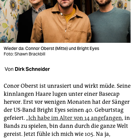
berlin
nord
wahrheit
verlag
Wieder da: Connor Oberst (Mitte) und Bright Eyes
Foto: Shawn Brackbill
verlag
veranstaltungen
Von
Dirk Schneider
shop
Conor Oberst ist unrasiert und wirkt müde. Seine
fragen & hilfe
kinnlangen Haare lugen unter einer Basecap
hervor. Erst vor wenigen Monaten hat der Sänger
unterstützen
der US-Band Bright Eyes seinen 40. Geburtstag
abo
gefeiert.
„Ich habe im Alter von 14 angefangen
, in
Bands zu spielen, bin dann durch die ganze Welt
genossenschaft
gereist. Jetzt fühle ich mich wie 105. Na ja,