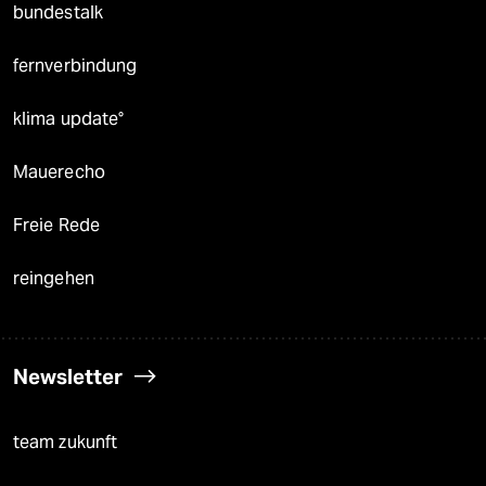
bundestalk
fernverbindung
klima update°
Mauerecho
Freie Rede
reingehen
Newsletter
team zukunft