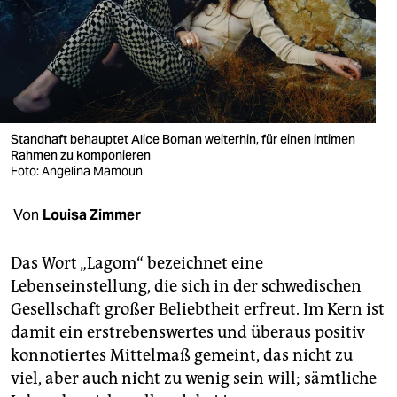
berlin
nord
wahrheit
verlag
Standhaft behauptet Alice Boman weiterhin, für einen intimen
verlag
Rahmen zu komponieren
Foto: Angelina Mamoun
veranstaltungen
Von
Louisa Zimmer
shop
fragen & hilfe
Das Wort „Lagom“ bezeichnet eine
Lebenseinstellung, die sich in der schwedischen
unterstützen
Gesellschaft großer Beliebtheit erfreut. Im Kern ist
abo
damit ein erstrebenswertes und überaus positiv
konnotiertes Mittelmaß gemeint, das nicht zu
genossenschaft
viel, aber auch nicht zu wenig sein will; sämtliche