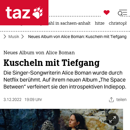

taz zahl ich
iran-krieg
landtagswahl in sachsen-anhalt
hitze
christophe

taz zahl ich
r
Musik
Neues Album von Alice Boman: Kuscheln mit Tiefgang
taz zahl ich
themen
Neues Album von Alice Boman
Kuscheln mit Tiefgang
politik
Die Singer-Songwriterin Alice Boman wurde durch
öko
Netflix berühmt. Auf ihrem neuen Album „The Space
Between“ verfeinert sie den introspektiven Indiepop.
gesellschaft
3.12.2022
19:09 Uhr
teilen
kultur
sport