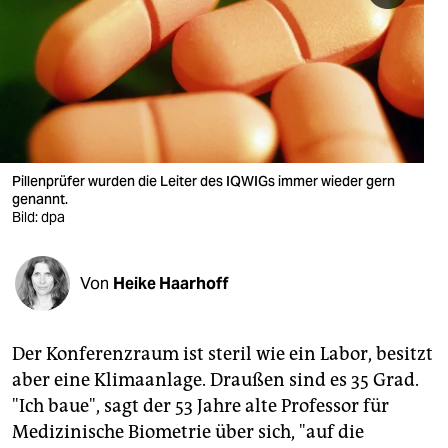
berlin
nord
wahrheit
verlag
verlag
Pillenprüfer wurden die Leiter des IQWIGs immer wieder gern
genannt.
veranstaltungen
Bild: dpa
shop
Von
Heike Haarhoff
fragen & hilfe
unterstützen
Der Konferenzraum ist steril wie ein Labor, besitzt
abo
aber eine Klimaanlage. Draußen sind es 35 Grad.
"Ich baue", sagt der 53 Jahre alte Professor für
genossenschaft
Medizinische Biometrie über sich, "auf die