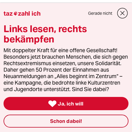
6
Über die geschlechtergerechte Stadt
taz
zahl ich
Gerade nicht

„Die Stadt ist gemacht für den weißen
Mann in einem Auto“
Links lesen, rechts
bekämpfen
taz
Mit doppelter Kraft für eine offene Gesellschaft!

Besonders jetzt brauchen Menschen, die sich gegen
Rechtsextremismus einsetzen, unsere Solidarität.
Folgen Sie uns
Daher gehen 50 Prozent der Einnahmen aus
Neuanmeldungen an „Alles beginnt im Zentrum“ –
eine Kampagne, die bedrohte linke Kulturzentren
und Jugendorte unterstützt. Sind Sie dabei?
Ressorts

Ja, ich will
Politik
Schon dabei!
Öko