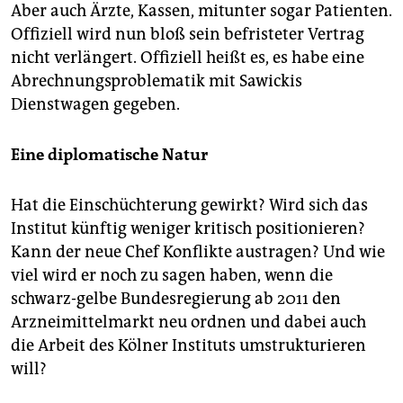
oder das Bundesinstitut für Arzneimittel und
Aber auch Ärzte, Kassen, mitunter sogar Patienten.
Medizinprodukte (restliche Arzneimittel).
Offiziell wird nun bloß sein befristeter Vertrag
3. Zulassung:
Der Hersteller reicht ein Dossier
nicht verlängert. Offiziell heißt es, es habe eine
(500.000 Seiten stark) mit sämtlichen Studien und
Abrechnungsproblematik mit Sawickis
Ergebnissen bei der European Medicine Agency
Dienstwagen gegeben.
(EMA) in London ein. Endet die EMA-Prüfung nach
etwa 14 Monaten mit einer Empfehlung, stellt die
Eine diplomatische Natur
Europäische Kommission drei Monate später ein
formales Zulassungszeugnis aus. Das Medikament
darf verkauft werden.
Hat die Einschüchterung gewirkt? Wird sich das
Institut künftig weniger kritisch positionieren?
Kosten:
Pharmahersteller beziffern ihre
Entwicklungskosten pro Medikament auf 400
Kann der neue Chef Konflikte austragen? Und wie
Millionen US-Dollar beziehungsweise 800 Millionen
viel wird er noch zu sagen haben, wenn die
US-Dollar (inkl. Kapitalisierungskosten).
(hh)
schwarz-gelbe Bundesregierung ab 2011 den
Arzneimittelmarkt neu ordnen und dabei auch
die Arbeit des Kölner Instituts umstrukturieren
will?