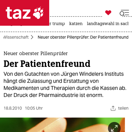

taz zahl ich
bergsteigen
usa unter trump
katzen
landtagswahl in sachs

taz zahl ich
Wissenschaft
Neuer oberster Pillenprüfer: Der Patientenfreund
taz zahl ich
themen
Neuer oberster Pillenprüfer
Der Patientenfreund
politik
Von den Gutachten von Jürgen Windelers Instituts
öko
hängt die Zulassung und Erstattung von
Medikamenten und Therapien durch die Kassen ab.
gesellschaft
Der Druck der Pharmaindustrie ist enorm.
kultur
18.8.2010
10:05 Uhr
teilen
sport