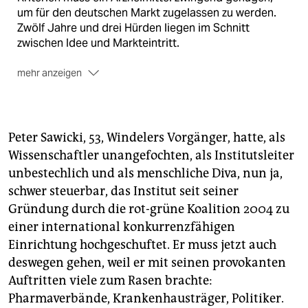
um für den deutschen Markt zugelassen zu werden.
Zwölf Jahre und drei Hürden liegen im Schnitt
zwischen Idee und Markteintritt.
mehr anzeigen
1. Präklinische Tests:
Mit Labortests, Zell- und
Tierversuchen filtern die Hersteller diejenigen
Substanzen heraus, die den Krankheitserreger zwar
bekämpfen, für Patienten aber nervenschädlich oder
Peter Sawicki, 53, Windelers Vorgänger, hatte, als
krebserregend sein könnten. Art und Durchführung
Wissenschaftler unangefochten, als Institutsleiter
unterliegen europäischen Gesetzen.
unbestechlich und als menschliche Diva, nun ja,
2. Klinische Tests:
Substanzen, die die erste Hürde
schwer steuerbar, das Institut seit seiner
genommen haben, werden an Menschen getestet.
Gründung durch die rot-grüne Koalition 2004 zu
Erst an wenigen Gesunden (etwa 80 Menschen), dann
einer international konkurrenzfähigen
an wenigen Kranken (100 bis 500), zuletzt an vielen
Einrichtung hochgeschuftet. Er muss jetzt auch
Kranken (mehrere tausend). Der Hersteller bezahlt und
deswegen gehen, weil er mit seinen provokanten
führt die Tests durch, in Zusammenarbeit mit Kliniken.
Auftritten viele zum Rasen brachte:
Genehmigungen hierfür geben das Paul-Ehrlich-
Institut (Impfstoffe, Antikörperpräparate, Allergene)
Pharmaverbände, Krankenhausträger, Politiker.