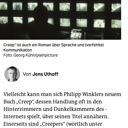
berlin
nord
wahrheit
verlag
Creep“ ist auch ein Roman über Sprache und (verfehlte)
verlag
Kommunikation
Foto: Georg Kühn/plainpicture
veranstaltungen
shop
Von
Jens Uthoff
fragen & hilfe
Vielleicht kann man sich Philipp Winklers neuem
unterstützen
Buch „Creep“, dessen Handlung oft in den
abo
Hinterzimmern und Dunkelkammern des ­
Internets spielt, über seinen Titel annähern.
genossenschaft
Einerseits sind „­Creepers“ (wörtlich unter