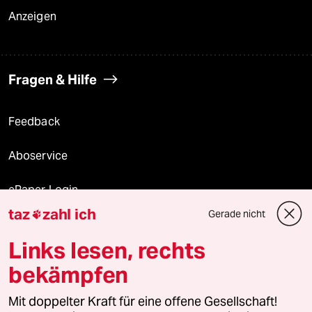
Anzeigen
Fragen & Hilfe
Feedback
Aboservice
ePaper Login
taz
zahl ich
Gerade nicht

Downloads für Abonnierende
Links lesen, rechts
bekämpfen
© 2026 taz Verlags und Vertriebs GmbH
Alle Rechte vorbehalten. Bei rechtlichen Fragen oder für Genehmigungen
Mit doppelter Kraft für eine offene Gesellschaft!
wenden Sie sich bitte an
lizenzen@taz.de