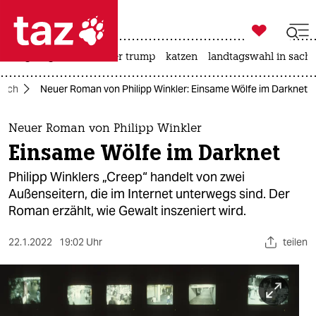

taz zahl ich
bergsteigen
usa unter trump
katzen
landtagswahl in sachs

taz zahl ich
Buch
Neuer Roman von Philipp Winkler: Einsame Wölfe im Darknet
taz zahl ich
themen
Neuer Roman von Philipp Winkler
Einsame Wölfe im Darknet
politik
Philipp Winklers „Creep“ handelt von zwei
öko
Außenseitern, die im Internet unterwegs sind. Der
Roman erzählt, wie Gewalt inszeniert wird.
gesellschaft
22.1.2022
19:02 Uhr
teilen
kultur
sport