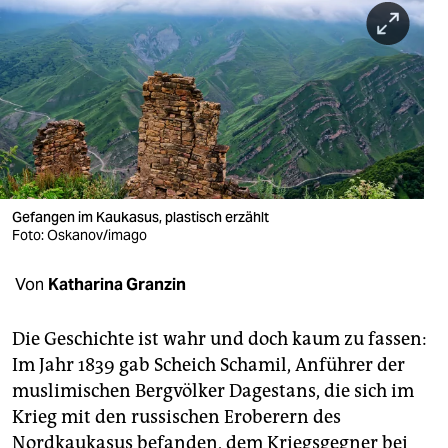
berlin
nord
wahrheit
verlag
verlag
veranstaltungen
Gefangen im Kaukasus, plastisch erzählt
Foto: Oskanov/imago
shop
Von
Katharina Granzin
fragen & hilfe
unterstützen
Die Geschichte ist wahr und doch kaum zu fassen:
Im Jahr 1839 gab Scheich Schamil, Anführer der
abo
muslimischen Bergvölker Dagestans, die sich im
genossenschaft
Krieg mit den russischen Eroberern des
Nordkaukasus befanden, dem Kriegsgegner bei