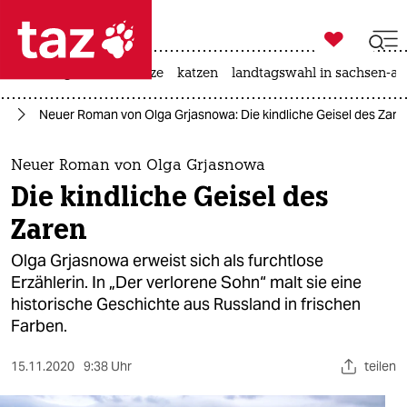

taz zahl ich
iran-krieg
ceuta
hitze
katzen
landtagswahl in sachsen-an

taz zahl ich
ch
Neuer Roman von Olga Grjasnowa: Die kindliche Geisel des Zare
taz zahl ich
themen
Neuer Roman von Olga Grjasnowa
Die kindliche Geisel des
politik
Zaren
öko
Olga Grjasnowa erweist sich als furchtlose
Erzählerin. In „Der verlorene Sohn“ malt sie eine
gesellschaft
historische Geschichte aus Russland in frischen
Farben.
kultur
sport
15.11.2020
9:38 Uhr
teilen