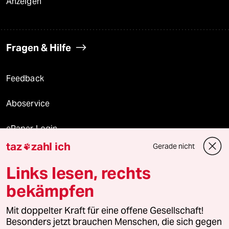
Anzeigen
Fragen & Hilfe
Feedback
Aboservice
ePaper Login
taz
zahl ich
Gerade nicht

Downloads für Abonnierende
Links lesen, rechts
bekämpfen
© 2026 taz Verlags und Vertriebs GmbH
Alle Rechte vorbehalten. Bei rechtlichen Fragen oder für Genehmigungen
Mit doppelter Kraft für eine offene Gesellschaft!
wenden Sie sich bitte an
lizenzen@taz.de
Besonders jetzt brauchen Menschen, die sich gegen