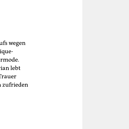
rufs wegen
ique-
ermode.
ian lebt
Trauer
n zufrieden