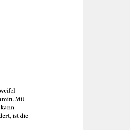
weifel
pamin. Mit
s kann
ert, ist die