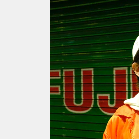
berlin
nord
wahrheit
verlag
verlag
veranstaltungen
shop
fragen & hilfe
unterstützen
abo
genossenschaft