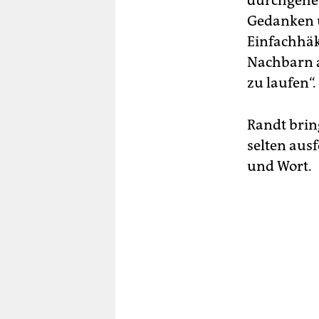
durchgehen
Gedanken 
Einfachhäk
Nachbarn a
zu laufen“.
Randt brin
selten ausf
und Wort.