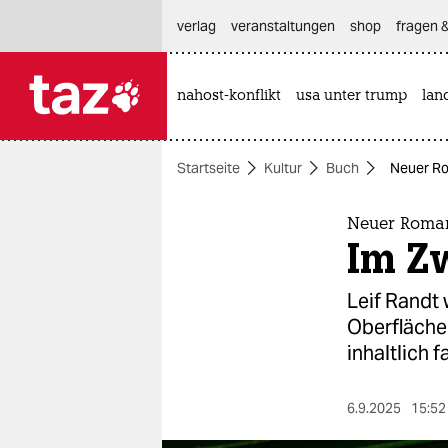
hautnavigation anspringen
hauptinhalt anspringen
footer anspringen
verlag
veranstaltungen
shop
fragen &
nahost-konflikt
usa unter trump
lan

taz zahl ich
taz zahl ich
Startseite
Kultur
Buch
Neuer Rom
themen
politik
Neuer Roman
Im Zw
öko
Leif Randt 
gesellschaft
Oberfläche 
inhaltlich f
kultur
sport
6.9.2025
15:52