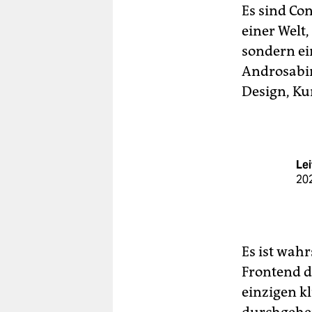
Es sind Co
einer Welt
sondern ein
Androsabini
Design, Kun
Lei
202
Es ist wahr
Frontend d
einzigen k