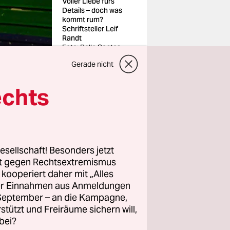
Voller Liebe fürs
Details – doch was
kommt rum?
Schriftsteller Leif
Randt
Foto: Belle Santos
Gerade nicht
echts
et’s talk
das
esellschaft! Besonders jetzt
Apathiker
rt gegen Rechtsextremismus
passiert
z kooperiert daher mit „Alles
ller Einnahmen aus Anmeldungen
en sollte.
. September – an die Kampagne,
rstützt und Freiräume sichern will,
rn sich,
bei?