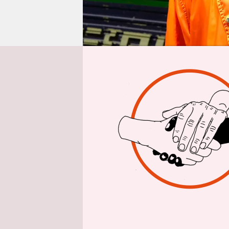
epaper login
Von
Um Gefühle
about feel
Englische s
Randt Emot
eigentlich
Die Ex-Fre