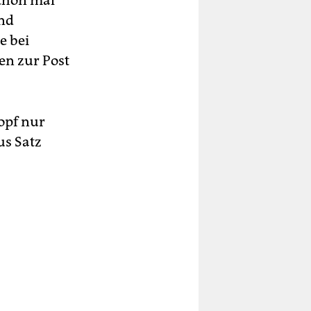
schon mal
nd
e bei
en zur Post
opf nur
us Satz