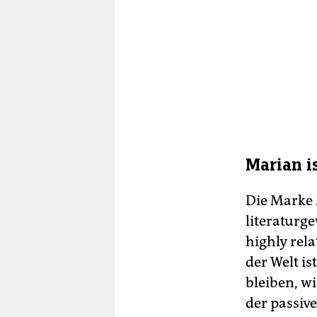
Marian i
Die Marke 
literaturg
highly rel
der Welt i
bleiben, wi
der passi