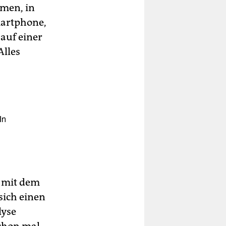
men, in
martphone,
 auf einer
Alles
ln
v mit dem
sich einen
lyse