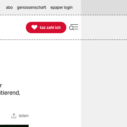
abo
genossenschaft
epaper login

taz zahl ich
taz zahl ich
r
itierend,
teilen