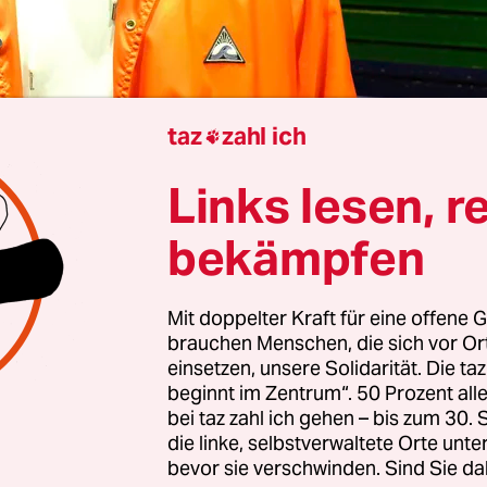
taz
zahl ich

Julia Hubernagel
Links lesen, r
bekämpfen
 geht es nicht, im neuen Roman von Leif Randt. „L
ings“ heißt der zwar, doch schon im Umweg über 
Mit doppelter Kraft für eine offene G
piegelt sich die ironische Distanz, die der große 
brauchen Menschen, die sich vor O
ionen und Affekten gegenüber einnimmt. Dabei 
einsetzen, unsere Solidarität. Die ta
beginnt im Zentrum“. 50 Prozent a
 so einiges im Roman, was große Gefühle hervorruf
bei taz zahl ich gehen – bis zum 30
die linke, selbstverwaltete Orte unte
undin bekommt ein Baby, Freundschaften verände
bevor sie verschwinden. Sind Sie da