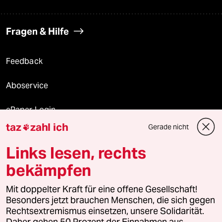
Fragen & Hilfe
Feedback
Aboservice
ePaper Login
taz
zahl ich
Gerade nicht

Downloads für Abonnierende
Links lesen, rechts
bekämpfen
© 2026 taz Verlags und Vertriebs GmbH
Mit doppelter Kraft für eine offene Gesellschaft!
Alle Rechte vorbehalten. Bei rechtlichen Fragen oder für Genehmigungen
wenden Sie sich bitte an
lizenzen@taz.de
Besonders jetzt brauchen Menschen, die sich gegen
Rechtsextremismus einsetzen, unsere Solidarität.