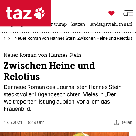

taz zahl ich
bergsteigen
usa unter trump
katzen
landtagswahl in sachs

taz zahl ich
uch
Neuer Roman von Hannes Stein: Zwischen Heine und Relotius
taz zahl ich
themen
Neuer Roman von Hannes Stein
Zwischen Heine und
politik
Relotius
öko
Der neue Roman des Journalisten Hannes Stein
steckt voller Lügengeschichten. Vieles in „Der
gesellschaft
Weltreporter“ ist unglaublich, vor allem das
Frauenbild.
kultur
sport
17.5.2021
18:49 Uhr
teilen