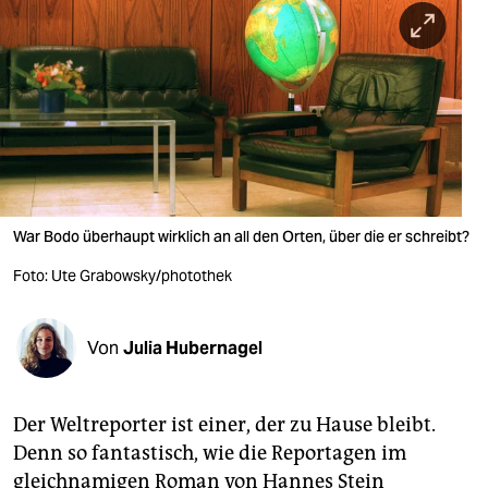
berlin
nord
wahrheit
verlag
verlag
veranstaltungen
War Bodo überhaupt wirklich an all den Orten, über die er schreibt?
shop
Foto: Ute Grabowsky/photothek
fragen & hilfe
Von
Julia Hubernagel
unterstützen
abo
Der Weltreporter ist einer, der zu Hause bleibt.
genossenschaft
Denn so fantastisch, wie die Reportagen im
gleichnamigen Roman von Hannes Stein