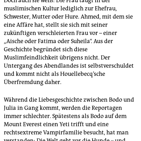
Doch auch sie weiß: Die Frau taugt in der
muslimischen Kultur lediglich zur Ehefrau,
Schwester, Mutter oder Hure. Ahmed, mit dem sie
eine Affäre hat, stellt sie sich mit seiner
zukünftigen verschleierten Frau vor – einer
„Aische oder Fatima oder Suheila“. Aus der
Geschichte begründet sich diese
Muslimfeindlichkeit übrigens nicht. Der
Untergang des Abendlandes ist selbstverschuldet
und kommt nicht als Houellebecq’sche
Überfremdung daher.
Während die Liebesgeschichte zwischen Bodo und
Julia in Gang kommt, werden die Reportagen
immer schlechter. Spätestens als Bodo auf dem
Mount Everest einen Yeti trifft und eine
rechtsextreme Vampirfamilie besucht, hat man
verstanden: Die Welt geht vor die Hunde – und