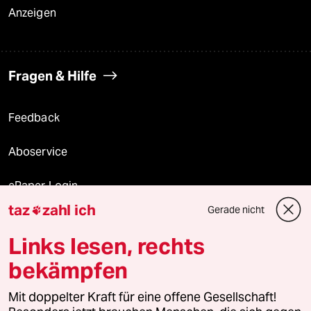
Anzeigen
Fragen & Hilfe
Feedback
Aboservice
ePaper Login
taz
zahl ich
Gerade nicht

Downloads für Abonnierende
Links lesen, rechts
bekämpfen
© 2026 taz Verlags und Vertriebs GmbH
Alle Rechte vorbehalten. Bei rechtlichen Fragen oder für Genehmigungen
Mit doppelter Kraft für eine offene Gesellschaft!
wenden Sie sich bitte an
lizenzen@taz.de