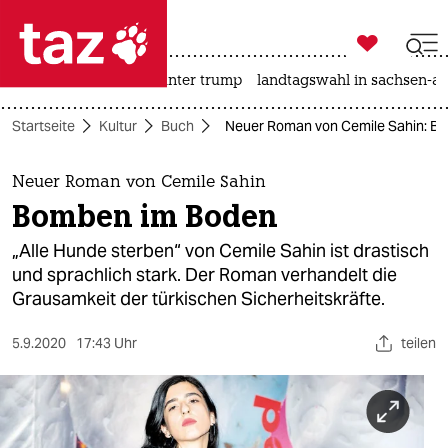

taz zahl ich
nahost-konflikt
usa unter trump
landtagswahl in sachsen-an

taz zahl ich
Startseite
Kultur
Buch
Neuer Roman von Cemile Sahin: B
taz zahl ich
themen
Neuer Roman von Cemile Sahin
Bomben im Boden
politik
„Alle Hunde sterben“ von Cemile Sahin ist drastisch
öko
und sprachlich stark. Der Roman verhandelt die
Grausamkeit der türkischen Sicherheitskräfte.
gesellschaft
5.9.2020
17:43 Uhr
teilen
kultur
sport