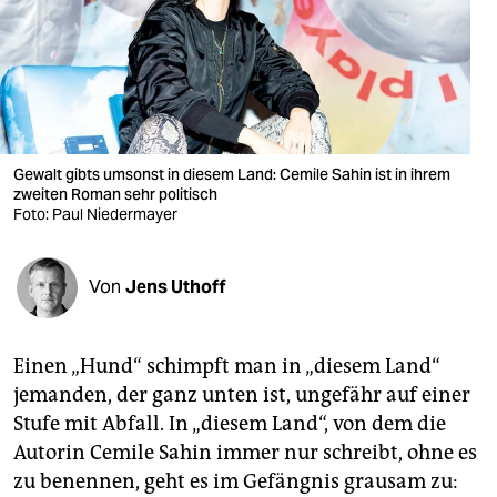
berlin
nord
wahrheit
verlag
Gewalt gibts umsonst in diesem Land: Cemile Sahin ist in ihrem
zweiten Roman sehr politisch
verlag
Foto: Paul Niedermayer
veranstaltungen
shop
Von
Jens Uthoff
fragen & hilfe
Einen „Hund“ schimpft man in „diesem Land“
unterstützen
jemanden, der ganz unten ist, ungefähr auf einer
abo
Stufe mit Abfall. In „diesem Land“, von dem die
Autorin Cemile Sahin immer nur schreibt, ohne es
genossenschaft
zu benennen, geht es im Gefängnis grausam zu: