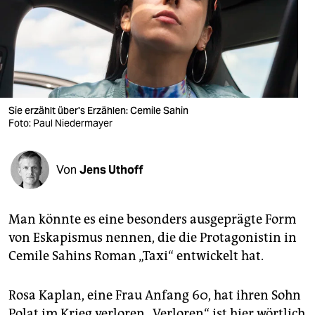
berlin
nord
wahrheit
verlag
Sie erzählt über's Erzählen: Cemile Sahin
verlag
Foto: Paul Niedermayer
veranstaltungen
Von
Jens Uthoff
shop
fragen & hilfe
Man könnte es eine besonders ausgeprägte Form
unterstützen
von Eskapismus nennen, die die Protagonistin in
Cemile Sahins Roman „Taxi“ entwickelt hat.
abo
genossenschaft
Rosa Kaplan, eine Frau Anfang 60, hat ihren Sohn
Polat im Krieg verloren. „Verloren“ ist hier wörtlich